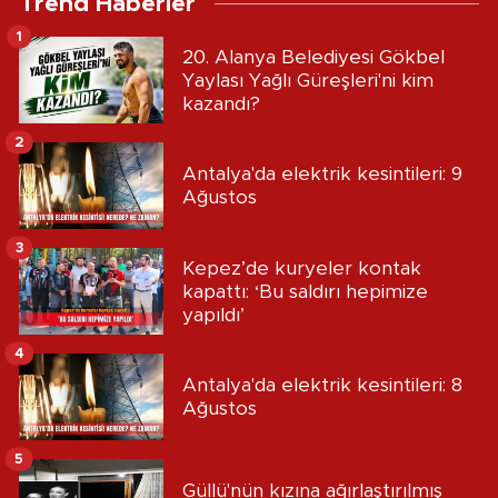
Trend Haberler
1
20. Alanya Belediyesi Gökbel
Yaylası Yağlı Güreşleri'ni kim
kazandı?
2
Antalya'da elektrik kesintileri: 9
Ağustos
3
Kepez’de kuryeler kontak
kapattı: ‘Bu saldırı hepimize
yapıldı’
4
Antalya'da elektrik kesintileri: 8
Ağustos
5
Güllü'nün kızına ağırlaştırılmış