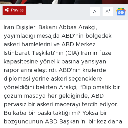
Paylaş
-
+
A
A
İran Dışişleri Bakanı Abbas Arakçi,
yayımladığı mesajda ABD'nin bölgedeki
askeri hamlelerini ve ABD Merkezi
İstihbarat Teşkilatı'nın (CIA) İran'ın füze
kapasitesine yönelik basına yansıyan
raporlarını eleştirdi. ABD'nin krizlerde
diplomasi yerine askeri seçeneklere
yöneldiğini belirten Arakçi, “Diplomatik bir
çözüm masaya her geldiğinde, ABD
pervasız bir askeri macerayı tercih ediyor.
Bu kaba bir baskı taktiği mi? Yoksa bir
bozguncunun ABD Başkanı'nı bir kez daha