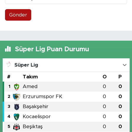
Gönder
Süper Lig Puan Durumu
Süper Lig
#
Takım
O
P
Amed
0
0
1
Erzurumspor FK
0
0
2
Başakşehir
0
0
3
Kocaelispor
0
0
4
Beşiktaş
0
0
5