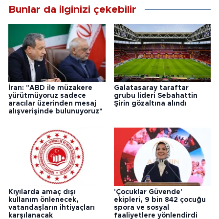
Bunlar da ilginizi çekebilir
İran: "ABD ile müzakere
Galatasaray taraftar
yürütmüyoruz sadece
grubu lideri Sebahattin
aracılar üzerinden mesaj
Şirin gözaltına alındı
alışverişinde bulunuyoruz"
Kıyılarda amaç dışı
'Çocuklar Güvende'
kullanım önlenecek,
ekipleri, 9 bin 842 çocuğu
vatandaşların ihtiyaçları
spora ve sosyal
karşılanacak
faaliyetlere yönlendirdi