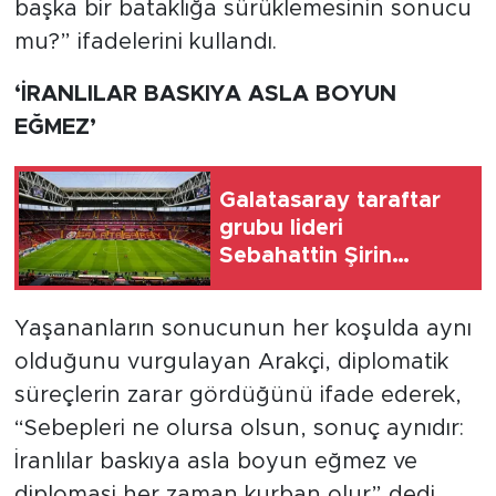
başka bir bataklığa sürüklemesinin sonucu
mu?” ifadelerini kullandı.
‘İRANLILAR BASKIYA ASLA BOYUN
EĞMEZ’
Galatasaray taraftar
grubu lideri
Sebahattin Şirin
gözaltına alındı
Yaşananların sonucunun her koşulda aynı
olduğunu vurgulayan Arakçi, diplomatik
süreçlerin zarar gördüğünü ifade ederek,
“Sebepleri ne olursa olsun, sonuç aynıdır:
İranlılar baskıya asla boyun eğmez ve
diplomasi her zaman kurban olur” dedi.