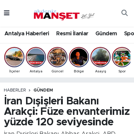
Asayiş
Antalya Nöbetçi Eczaneler
Antalya Haberleri
Resmi İlanlar
Gündem
Spo
Bilim & Teknoloji
Antalya Hava Durumu
Eğitim
Antalya Namaz Vakitleri
Ekonomi
Antalya Trafik Yoğunluk Haritası
İlçeler
Antalya
Güncel
Bölge
Asayiş
Spor
Güncel
Süper Lig Puan Durumu ve Fikstür
HABERLER
GÜNDEM
İran Dışişleri Bakanı
Gündem
Tüm Manşetler
Arakçi: Füze envanterimiz
İlçeler
Son Dakika Haberleri
yüzde 120 seviyesinde
Kültür- Sanat
Haber Arşivi
İran Dışişleri Bakanı Abbas Arakçi, ABD