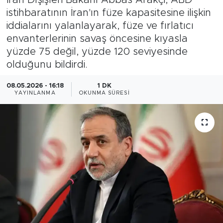
istihbaratının İran'ın füze kapasitesine ilişkin
Magazin
iddialarını yalanlayarak, füze ve fırlatıcı
envanterlerinin savaş öncesine kıyasla
Özel Haber
yüzde 75 değil, yüzde 120 seviyesinde
olduğunu bildirdi.
Politika
08.05.2026 - 16:18
1 DK
Resmi İlanlar
YAYINLANMA
OKUNMA SÜRESI
Sağlık
Spor
Turizm