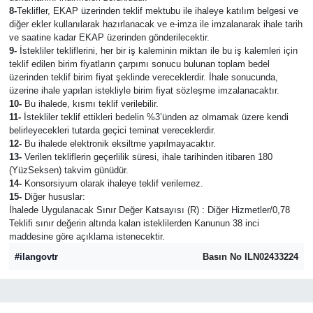
8-
Teklifler, EKAP üzerinden teklif mektubu ile ihaleye katılım belgesi ve
diğer ekler kullanılarak hazırlanacak ve e-imza ile imzalanarak ihale tarih
ve saatine kadar EKAP üzerinden gönderilecektir.
9-
İstekliler tekliflerini, her bir iş kaleminin miktarı ile bu iş kalemleri için
teklif edilen birim fiyatların çarpımı sonucu bulunan toplam bedel
üzerinden teklif birim fiyat şeklinde vereceklerdir. İhale sonucunda,
üzerine ihale yapılan istekliyle birim fiyat sözleşme imzalanacaktır.
10-
Bu ihalede, kısmı teklif verilebilir.
11-
İstekliler teklif ettikleri bedelin %3’ünden az olmamak üzere kendi
belirleyecekleri tutarda geçici teminat vereceklerdir.
12-
Bu ihalede elektronik eksiltme yapılmayacaktır.
13-
Verilen tekliflerin geçerlilik süresi, ihale tarihinden itibaren 180
(YüzSeksen) takvim günüdür.
14-
Konsorsiyum olarak ihaleye teklif verilemez.
15-
Diğer hususlar:
İhalede Uygulanacak Sınır Değer Katsayısı (R) : Diğer Hizmetler/0,78
Teklifi sınır değerin altında kalan isteklilerden Kanunun 38 inci
maddesine göre açıklama istenecektir.
#ilangovtr
Basın No ILN02433224