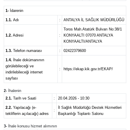
Magazin
1-
İdarenin
1.1.
Adı
:
ANTALYA İL SAĞLIK MÜDÜRLÜĞÜ
Özel Haber
Toros Mah.Atatürk Bulvarı No:38/1
1.2.
Adresi
:
KONYAALTI 07070 ANTALYA
Politika
KONYAALTI/ANTALYA
1.3.
Telefon numarası
:
02422379600
Resmi İlanlar
1.4.
İhale dokümanının
görülebileceği ve
:
https://ekap.kik.gov.tr/EKAP/
Sağlık
indirilebileceği internet
sayfası
Spor
2-
İhalenin
2.1.
Tarih ve Saati
:
20.04.2026 - 10:30
Turizm
2.2.
Yapılacağı (e-
İl Sağlık Müdürlüğü Destek Hizmetleri
:
tekliflerin açılacağı) adres
Başkanlığı Toplantı Salonu
3-
İhale konusu hizmet alımının