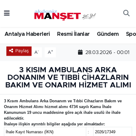
Asayiş
Antalya Nöbetçi Eczaneler
Antalya Haberleri
Resmi İlanlar
Gündem
Spo
Bilim & Teknoloji
Antalya Hava Durumu
Paylaş
-
+
28.03.2026 - 00:01
A
A
Eğitim
Antalya Namaz Vakitleri
3 KISIM AMBULANS ARKA
Ekonomi
Antalya Trafik Yoğunluk Haritası
DONANIM VE TIBBİ CİHAZLARIN
BAKIM VE ONARIM HİZMET ALIMI
Güncel
Süper Lig Puan Durumu ve Fikstür
Gündem
Tüm Manşetler
3 Kısım Ambulans Arka Donanım ve Tıbbi Cihazların Bakım ve
Onarım Hizmet Alımı hizmet alımı 4734 sayılı Kamu İhale
Kanununun 19 uncu maddesine göre açık ihale usulü ile ihale
İlçeler
Son Dakika Haberleri
edilecektir.
İhaleye ilişkin ayrıntılı bilgiler aşağıda yer almaktadır:
Kültür- Sanat
Haber Arşivi
İhale Kayıt Numarası (İKN)
:
2026/17349