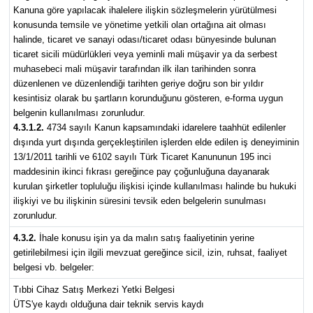
Kanuna göre yapılacak ihalelere ilişkin sözleşmelerin yürütülmesi
konusunda temsile ve yönetime yetkili olan ortağına ait olması
halinde, ticaret ve sanayi odası/ticaret odası bünyesinde bulunan
ticaret sicili müdürlükleri veya yeminli mali müşavir ya da serbest
muhasebeci mali müşavir tarafından ilk ilan tarihinden sonra
düzenlenen ve düzenlendiği tarihten geriye doğru son bir yıldır
kesintisiz olarak bu şartların korunduğunu gösteren, e-forma uygun
belgenin kullanılması zorunludur.
4.3.1.2.
4734 sayılı Kanun kapsamındaki idarelere taahhüt edilenler
dışında yurt dışında gerçekleştirilen işlerden elde edilen iş deneyiminin
13/1/2011 tarihli ve 6102 sayılı Türk Ticaret Kanununun 195 inci
maddesinin ikinci fıkrası gereğince pay çoğunluğuna dayanarak
kurulan şirketler topluluğu ilişkisi içinde kullanılması halinde bu hukuki
ilişkiyi ve bu ilişkinin süresini tevsik eden belgelerin sunulması
zorunludur.
4.3.2.
İhale konusu işin ya da malın satış faaliyetinin yerine
getirilebilmesi için ilgili mevzuat gereğince sicil, izin, ruhsat, faaliyet
belgesi vb. belgeler:
Tıbbi Cihaz Satış Merkezi Yetki Belgesi
ÜTS'ye kaydı olduğuna dair teknik servis kaydı