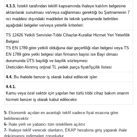
4.3.3.
İstekli tarafından teklifi kapsamında ihaleye katılım belgesine
aktarılarak sunulması ve/veya sağlanması gerektiği bu Şartnamenin 7
nci maddesi dışındaki maddeleri ile teknik şartnamede belirtilen
aşağıdaki belgeler ve/veya yeterlik kriterleri:
TS 12426 Yetkili Servisler-Tıbbi Cihazlar-Kurallar Hizmet Yeri Yeterlilik
Belgesi
TS EN 1789 göre yetkili olduğuna dair geçerliliği olan belgesi veya TS
EN 1789 göre yetki belgesi olan firmanın bayisi ise Bayi olması
durumunda ÜTS bayiliği ve bayilik sözleşmesi
Üreticiden Alınmış orijinal TL yedek parça fiyat/İşçilik listesi
4.4.
Bu ihalede benzer iş olarak kabul edilecek işler:
4.4.1.
Kamu veya özel sektör için yapılan her türlü tıbbi cihaz bakım onarım
hizmeti benzer iş olarak kabul edilecekir.
5-
Ekonomik açıdan en avantajlı teklif sadece fiyat esasına göre
belirlenecektir.
6-
İhale yerli ve yabancı tüm isteklilere açıktır.
7-
İhaleye teklif verecek olanların, EKAP hesabına giriş yaparak ihale
dokümanını indirmeleri zorunludur.