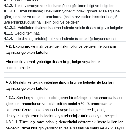
4.1.1.
Teklif mektubu.
4.1.2.
Teklif vermeye yetkili olunduğunu gösteren bilgi ve belgeler:
4.1.2.1.
Tüzel kişilerde; isteklilerin yönetimindeki görevliler ile ilgisine
göre, ortaklar ve ortaklık oranlarına (halka arz edilen hisseler hariç)/
üyelerine/kurucularına ilişkin bilgi ve belgeler.
4.1.2.2.
Vekâleten ihaleye katılma halinde vekile ilişkin bilgi ve belgeler.
4.1.3.
Geçici teminat.
4.1.4.
İsteklinin iş ortaklığı olması halinde iş ortaklığı beyannamesi.
4.2.
Ekonomik ve mali yeterliğe ilişkin bilgi ve belgeler ile bunların
taşıması gereken kriterler:
Ekonomik ve mali yeterliğe ilişkin bilgi, belge veya kriter
belirtilmemiştir.
4.3.
Mesleki ve teknik yeterliğe ilişkin bilgi ve belgeler ile bunların
taşıması gereken kriterler:
4.3.1.
Son beş yıl içinde bedel içeren bir sözleşme kapsamında kabul
işlemleri tamamlanan ve teklif edilen bedelin % 25 oranından az
olmamak üzere, ihale konusu iş veya benzer işlere ilişkin iş
deneyimini gösteren belgeler veya teknolojik ürün deneyim belgesi.
4.3.1.1.
Tüzel kişi tarafından iş deneyimini göstermek üzere kullanılan
belgenin, tüzel kişiliğin yarısından fazla hissesine sahip ve 4734 sayılı