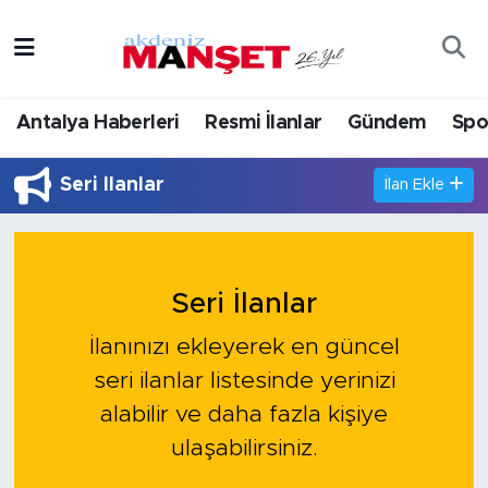
Asayiş
Antalya Nöbetçi Eczaneler
Antalya Haberleri
Resmi İlanlar
Gündem
Spo
Bilim & Teknoloji
Antalya Hava Durumu
Seri İlanlar
İlan Ekle
Eğitim
Antalya Namaz Vakitleri
Ekonomi
Antalya Trafik Yoğunluk Haritası
Seri İlanlar
Güncel
Süper Lig Puan Durumu ve Fikstür
İlanınızı ekleyerek en güncel
Gündem
Tüm Manşetler
seri ilanlar listesinde yerinizi
alabilir ve daha fazla kişiye
İlçeler
Son Dakika Haberleri
ulaşabilirsiniz.
Kültür- Sanat
Haber Arşivi