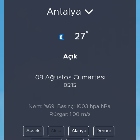
Antalya
Magazin
Özel Haber
°
27
Politika
Açık
Resmi İlanlar
Sağlık
08 Ağustos Cumartesi
05:15
Spor
Nem: %69, Basınç: 1003 hpa hPa,
Turizm
Rüzgar: 1.00 m/s
Akseki
Aksu
Alanya
Demre