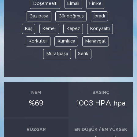
Döşemealtı
Elmalı
Finike
Gazipaşa
Gündoğmuş
İbradı
Kaş
Kemer
Kepez
Konyaaltı
Korkuteli
Kumluca
Manavgat
Muratpaşa
Serik
NEM
BASINÇ
%69
1003 HPA
hpa
RÜZGAR
EN DÜŞÜK / EN YÜKSEK