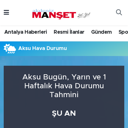
Asayiş
Antalya Nöbetçi Eczaneler
Antalya Haberleri
Resmi İlanlar
Gündem
Spo
Bilim & Teknoloji
Antalya Hava Durumu
Aksu Hava Durumu
Eğitim
Antalya Namaz Vakitleri
Ekonomi
Antalya Trafik Yoğunluk Haritası
Aksu Bugün, Yarın ve 1
Güncel
Süper Lig Puan Durumu ve Fikstür
Haftalık Hava Durumu
Tahmini
Gündem
Tüm Manşetler
İlçeler
Son Dakika Haberleri
ŞU AN
Kültür- Sanat
Haber Arşivi