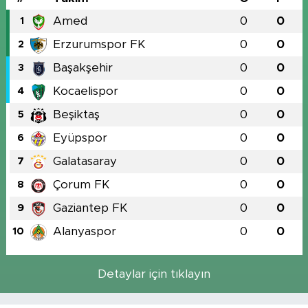
Amed
0
0
1
Erzurumspor FK
0
0
2
Başakşehir
0
0
3
Kocaelispor
0
0
4
Beşiktaş
0
0
5
Eyüpspor
0
0
6
Galatasaray
0
0
7
Çorum FK
0
0
8
Gaziantep FK
0
0
9
Alanyaspor
0
0
10
Detaylar için tıklayın