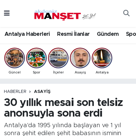
Asayiş
Antalya Nöbetçi Eczaneler
Antalya Haberleri
Resmi İlanlar
Gündem
Spo
Bilim & Teknoloji
Antalya Hava Durumu
Eğitim
Antalya Namaz Vakitleri
Ekonomi
Antalya Trafik Yoğunluk Haritası
Güncel
Spor
İlçeler
Asayiş
Antalya
Güncel
Süper Lig Puan Durumu ve Fikstür
HABERLER
ASAYIŞ
30 yıllık mesai son telsiz
Gündem
Tüm Manşetler
anonsuyla sona erdi
İlçeler
Son Dakika Haberleri
Antalya'da 1995 yılında başlayan ve 1 yıl
Kültür- Sanat
Haber Arşivi
sonra şehit edilen şehit babasının isminin