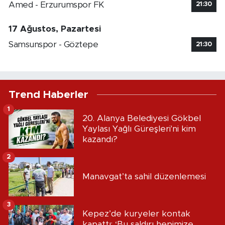
Amed - Erzurumspor FK
21:30
17 Ağustos, Pazartesi
Samsunspor - Göztepe
21:30
Trend Haberler
1
20. Alanya Belediyesi Gökbel
Yaylası Yağlı Güreşleri'ni kim
kazandı?
2
Manavgat’ta sahil düzenlemesi
3
Kepez’de kuryeler kontak
kapattı: ‘Bu saldırı hepimize