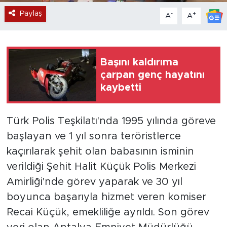
Paylaş
-
+
A
A
Başını kaldırıma
çarpan genç hayatını
kaybetti
Türk Polis Teşkilatı'nda 1995 yılında göreve
başlayan ve 1 yıl sonra teröristlerce
kaçırılarak şehit olan babasının isminin
verildiği Şehit Halit Küçük Polis Merkezi
Amirliği'nde görev yaparak ve 30 yıl
boyunca başarıyla hizmet veren komiser
Recai Küçük, emekliliğe ayrıldı. Son görev