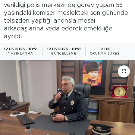
verildiği polis merkezinde görev yapan 56
Magazin
yaşındaki komiser meslekteki son gününde
telsizden yaptığı anonsla mesai
Özel Haber
arkadaşlarına veda ederek emekliliğe
ayrıldı.
Politika
12.05.2026 - 10:51
12.05.2026 - 10:51
2 DK
YAYINLANMA
GÜNCELLEME
OKUNMA SÜRESI
Resmi İlanlar
Sağlık
Spor
Turizm