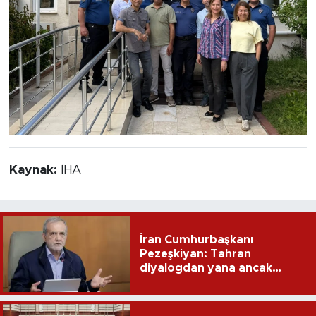
Kaynak:
İHA
İran Cumhurbaşkanı
Pezeşkiyan: Tahran
diyalogdan yana ancak
teslime zorlanamaz