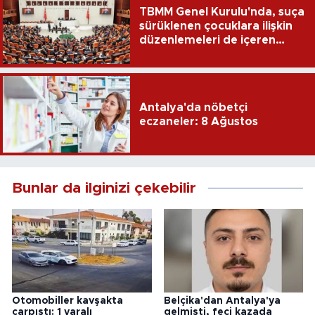
TBMM Genel Kurulu'nda, suça
sürüklenen çocuklara ilişkin
düzenlemeleri de içeren
teklifin 6 maddesi kabul
edildi
Antalya'da nöbetçi
eczaneler: 8 Ağustos
Bunlar da ilginizi çekebilir
Otomobiller kavşakta
Belçika'dan Antalya'ya
çarpıştı: 1 yaralı
gelmişti, feci kazada