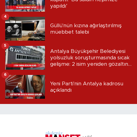
yapıldı’
4
Güllü'nün kızına ağırlaştırılmış
müebbet talebi
5
Antalya Büyükşehir Belediyesi
yolsuzluk soruşturmasında sıcak
gelişme: 2 isim yeniden gözaltına
alındı
6
Yeni Parti'nin Antalya kadrosu
açıklandı