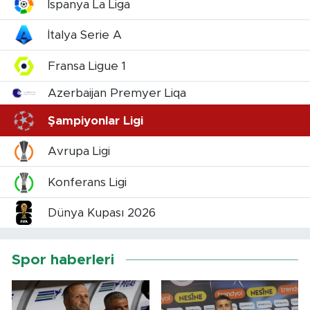
İspanya La Liga
İtalya Serie A
Fransa Ligue 1
Azerbaijan Premyer Liqa
Şampiyonlar Ligi
Avrupa Ligi
Konferans Ligi
Dünya Kupası 2026
Spor haberleri