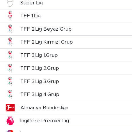
Süper Lig
Magazin
TFF 1.Lig
Özel Haber
TFF 2.Lig Beyaz Grup
Politika
TFF 2.Lig Kırmızı Grup
TFF 3.Lig 1.Grup
Resmi İlanlar
TFF 3.Lig 2.Grup
Sağlık
TFF 3.Lig 3.Grup
Spor
TFF 3.Lig 4.Grup
Turizm
Almanya Bundesliga
İngiltere Premier Lig