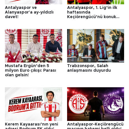
Antalyaspor ve
Antalyaspor, 1. Lig’in ilk
Alanyaspor'a ay-yıldızlı
haftasında
davet!
Keçiörengücü’nü konuk
edecek
Mustafa Ergün’den 5
Trabzonspor, Salah
milyon Euro çıkışı: Parası
anlaşmasını duyurdu
olan gelsin!
Kerem Kayaarası’nın yeni
Antalyaspor-Keçiörengücü
adresi Bodrum FK oldu!
maçının hakemi belli oldu!