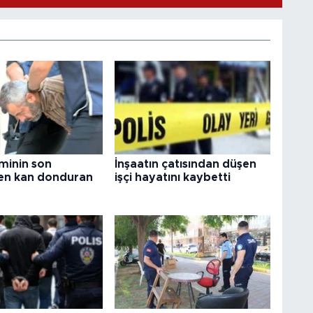
iminin son
İnşaatın çatısından düşen
den kan donduran
işçi hayatını kaybetti