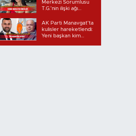
Merkezi Sorumlusu
T.G.’nin ilişki ağı
mercek altında:
Dudak uçuklatan
AK Parti Manavgat’ta
iddialar!
kulisler hareketlendi:
Yeni başkan kim
olacak?