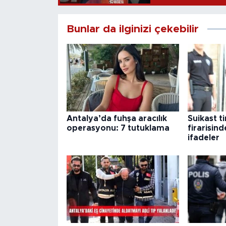
Bunlar da ilginizi çekebilir
Antalya’da fuhşa aracılık
Suikast t
operasyonu: 7 tutuklama
firarisin
ifadeler