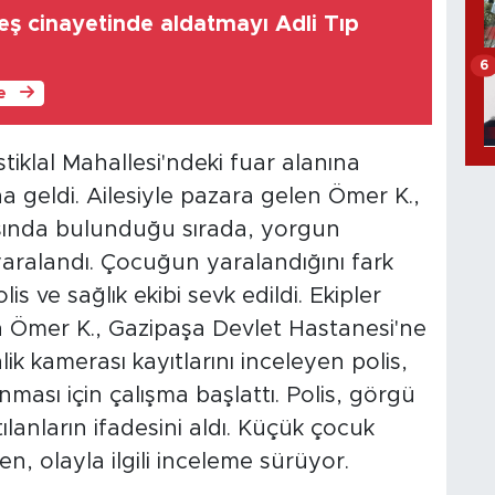
eş cinayetinde aldatmayı Adli Tıp
6
le
stiklal Mahallesi'ndeki fuar alanına
geldi. Ailesiyle pazara gelen Ömer K.,
sında bulunduğu sırada, yorgun
aralandı. Çocuğun yaralandığını fark
is ve sağlık ekibi sevk edildi. Ekipler
n Ömer K., Gazipaşa Devlet Hastanesi'ne
lik kamerası kayıtlarını inceleyen polis,
ması için çalışma başlattı. Polis, görgü
ılanların ifadesini aldı. Küçük çocuk
n, olayla ilgili inceleme sürüyor.