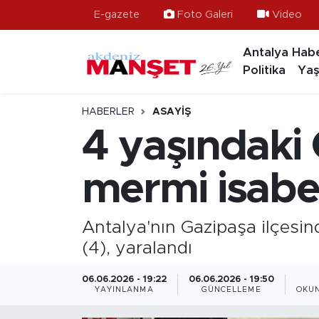
E-gazete
Foto Galeri
Video
Antalya Habe
Asayiş
Hava Durumu
Politika
Yaş
Bilim & Teknoloji
Trafik Durumu
HABERLER
ASAYIŞ
Eğitim
Süper Lig Puan Durumu ve Fikstür
4 yaşındaki
Ekonomi
Tüm Manşetler
mermi isabet
Güncel
Son Dakika Haberleri
Antalya'nın Gazipaşa ilçesin
Gündem
Haber Arşivi
(4), yaralandı
İlçeler
06.06.2026 - 19:22
06.06.2026 - 19:50
YAYINLANMA
GÜNCELLEME
OKUN
Kültür- Sanat