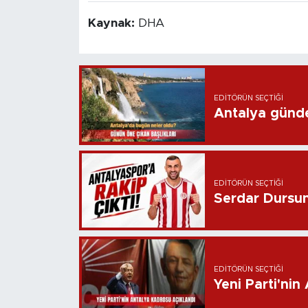
Kaynak:
DHA
EDITÖRÜN SEÇTIĞI
Antalya günd
EDITÖRÜN SEÇTIĞI
Serdar Dursun 
EDITÖRÜN SEÇTIĞI
Yeni Parti'nin