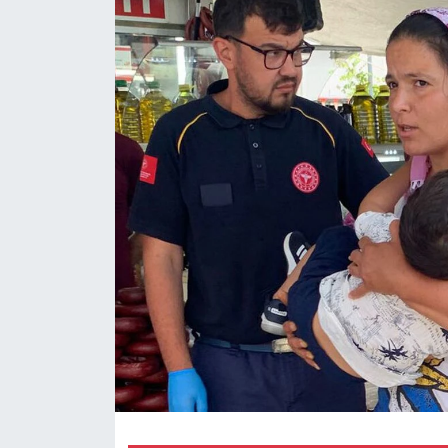
Magazin
Özel Haber
Politika
Resmi İlanlar
Sağlık
Spor
Turizm