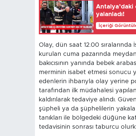
Antalya’daki 
yalanladı!
İçeriği Görüntü
Olay, dün saat 12.00 sıralarında İ
kurulan cuma pazarında meydana 
bakıcısının yanında bebek araba
merminin isabet etmesi sonucu y
edenlerin ihbarıyla olay yerine pol
tarafından ilk müdahalesi yapıla
kaldırılarak tedaviye alındı. Güven
şüpheli ya da şüphelilerin yakalan
tanıkları ile bölgedeki düğüne kat
tedavisinin sonrası taburcu olurke