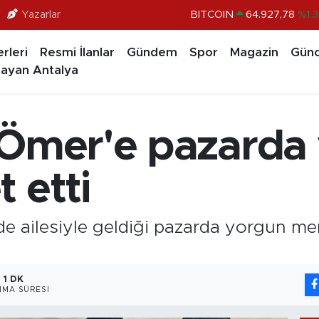
Yazarlar
BITCOIN
64.927,78
%1.
DOLAR
47,5894
%0.0
rleri
Resmi İlanlar
Gündem
Spor
Magazin
Günc
EURO
55,0398
%-0.0
ayan Antalya
STERLİN
64,1581
%0.1
GRAM ALTIN
6508.83
%4.4
 Ömer'e pazarda
BİST100
13.703
%
 etti
de ailesiyle geldiği pazarda yorgun me
1 DK
MA SÜRESI