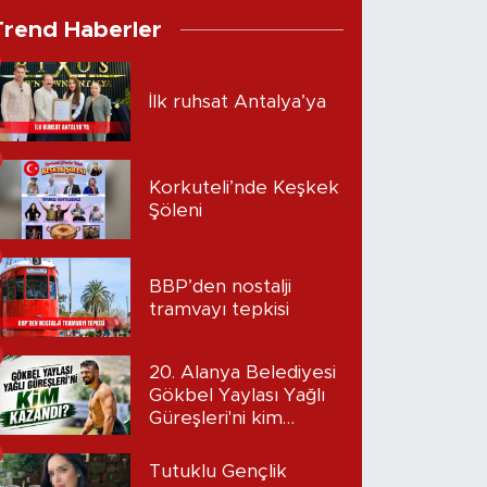
Trend Haberler
İlk ruhsat Antalya’ya
Korkuteli’nde Keşkek
Şöleni
BBP’den nostalji
tramvayı tepkisi
20. Alanya Belediyesi
Gökbel Yaylası Yağlı
Güreşleri'ni kim
kazandı?
Tutuklu Gençlik