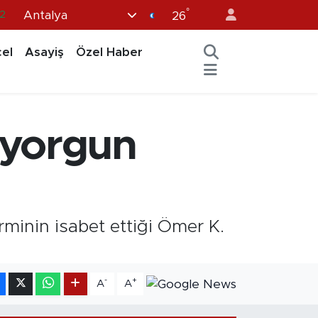
°
Antalya
32
26
8
el
Asayiş
Özel Haber
2
6
4
 yorgun
11
rminin isabet ettiği Ömer K.
-
+
A
A