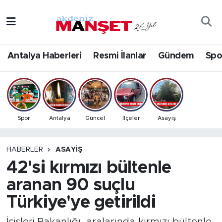
Asayiş
Antalya Nöbetçi Eczaneler
Antalya Haberleri
Resmi İlanlar
Gündem
Spo
Bilim & Teknoloji
Antalya Hava Durumu
Eğitim
Antalya Namaz Vakitleri
Ekonomi
Antalya Trafik Yoğunluk Haritası
Spor
Antalya
Güncel
İlçeler
Asayiş
Güncel
Süper Lig Puan Durumu ve Fikstür
HABERLER
ASAYIŞ
42'si kırmızı bültenle
Gündem
Tüm Manşetler
aranan 90 suçlu
İlçeler
Son Dakika Haberleri
Türkiye'ye getirildi
Kültür- Sanat
Haber Arşivi
İçişleri Bakanlığı, aralarında kırmızı bültenle