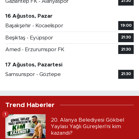
Gaziantep FK - Alanyaspor
21:30
16 Ağustos, Pazar
Başakşehir - Kocaelispor
19:00
Beşiktaş - Eyüpspor
21:30
Amed - Erzurumspor FK
21:30
17 Ağustos, Pazartesi
Samsunspor - Göztepe
21:30
Trend Haberler
1
20. Alanya Belediyesi Gökbel
Yaylası Yağlı Güreşleri'ni kim
kazandı?