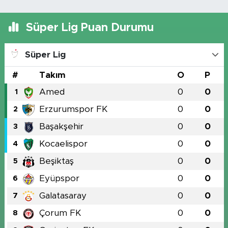
Süper Lig Puan Durumu
Süper Lig
#
Takım
O
P
Amed
0
0
1
Erzurumspor FK
0
0
2
Başakşehir
0
0
3
Kocaelispor
0
0
4
Beşiktaş
0
0
5
Eyüpspor
0
0
6
Galatasaray
0
0
7
Çorum FK
0
0
8