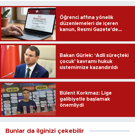
Öğrenci affına yönelik
düzenlemeleri de içeren
kanun, Resmi Gazete'de
yayımlandı
Bakan Gürlek: ‘Adli süreçteki
çocuk’ kavramı hukuk
sistemimize kazandırıldı
Bülent Korkmaz: Lige
galibiyetle başlamak
önemliydi
Bunlar da ilginizi çekebilir