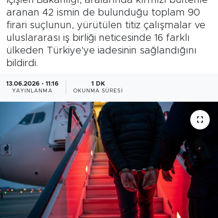
aranan 42 ismin de bulunduğu toplam 90
Magazin
firari suçlunun, yürütülen titiz çalışmalar ve
uluslararası iş birliği neticesinde 16 farklı
Özel Haber
ülkeden Türkiye'ye iadesinin sağlandığını
bildirdi.
Politika
13.06.2026 - 11:16
1 DK
Resmi İlanlar
YAYINLANMA
OKUNMA SÜRESI
Sağlık
Spor
Turizm