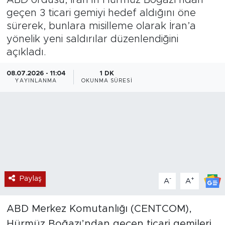
geçen 3 ticari gemiyi hedef aldığını öne
Magazin
sürerek, bunlara misilleme olarak İran’a
yönelik yeni saldırılar düzenlendiğini
Özel Haber
açıkladı.
Politika
08.07.2026 - 11:04
1 DK
YAYINLANMA
OKUNMA SÜRESI
Resmi İlanlar
Sağlık
Spor
Turizm
Paylaş
-
+
A
A
ABD Merkez Komutanlığı (CENTCOM),
Hürmüz Boğazı’ndan geçen ticari gemileri