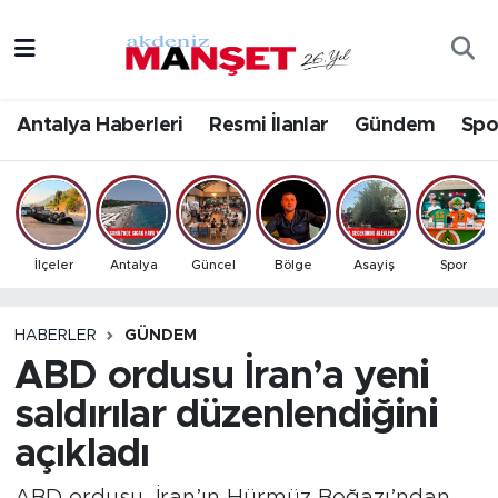
Asayiş
Antalya Nöbetçi Eczaneler
Antalya Haberleri
Resmi İlanlar
Gündem
Spo
Bilim & Teknoloji
Antalya Hava Durumu
Eğitim
Antalya Namaz Vakitleri
Ekonomi
Antalya Trafik Yoğunluk Haritası
İlçeler
Antalya
Güncel
Bölge
Asayiş
Spor
Güncel
Süper Lig Puan Durumu ve Fikstür
HABERLER
GÜNDEM
ABD ordusu İran’a yeni
Gündem
Tüm Manşetler
saldırılar düzenlendiğini
İlçeler
Son Dakika Haberleri
açıkladı
Kültür- Sanat
Haber Arşivi
ABD ordusu, İran’ın Hürmüz Boğazı’ndan