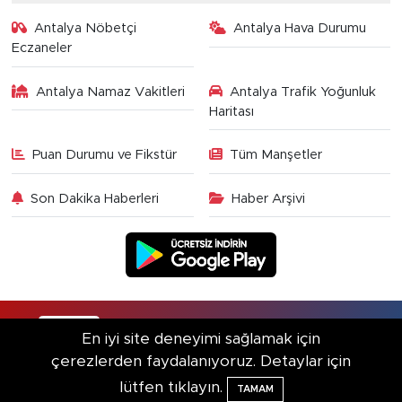
Antalya Nöbetçi
Antalya Hava Durumu
Eczaneler
Antalya Namaz Vakitleri
Antalya Trafik Yoğunluk
Haritası
Puan Durumu ve Fikstür
Tüm Manşetler
Son Dakika Haberleri
Haber Arşivi
RSS
Copyright © 2025. Her hakkı saklıdır.
En iyi site deneyimi sağlamak için
çerezlerden faydalanıyoruz. Detaylar için
Haber Yazılımı:
TE Bilişim
lütfen tıklayın.
TAMAM