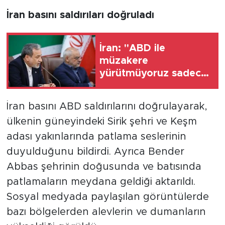
İran basını saldırıları doğruladı
İran: "ABD ile
müzakere
yürütmüyoruz sadece
aracılar üzerinden
mesaj alışverişinde
İran basını ABD saldırılarını doğrulayarak,
bulunuyoruz"
ülkenin güneyindeki Sirik şehri ve Keşm
adası yakınlarında patlama seslerinin
duyulduğunu bildirdi. Ayrıca Bender
Abbas şehrinin doğusunda ve batısında
patlamaların meydana geldiği aktarıldı.
Sosyal medyada paylaşılan görüntülerde
bazı bölgelerden alevlerin ve dumanların