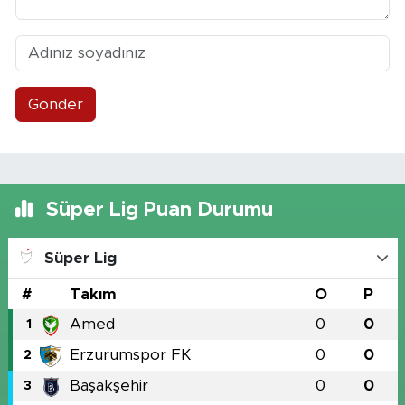
Gönder
Süper Lig Puan Durumu
Süper Lig
#
Takım
O
P
Amed
0
0
1
Erzurumspor FK
0
0
2
Başakşehir
0
0
3