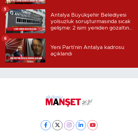
5
Antalya Büyükşehir Belediyesi
yolsuzluk soruşturmasında sıcak
gelişme: 2 isim yeniden gözaltına
alındı
6
Yeni Parti'nin Antalya kadrosu
açıklandı