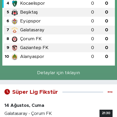
Kocaelispor
0
0
4
Beşiktaş
0
0
5
Eyüpspor
0
0
6
Galatasaray
0
0
7
Çorum FK
0
0
8
Gaziantep FK
0
0
9
Alanyaspor
0
0
10
Detaylar için tıklayın
Süper Lig Fikstür
14 Ağustos, Cuma
Galatasaray - Çorum FK
21:30