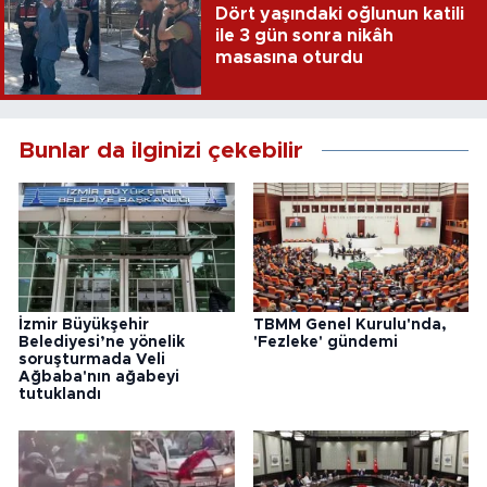
Dört yaşındaki oğlunun katili
ile 3 gün sonra nikâh
masasına oturdu
Bunlar da ilginizi çekebilir
İzmir Büyükşehir
TBMM Genel Kurulu'nda,
Belediyesi’ne yönelik
'Fezleke' gündemi
soruşturmada Veli
Ağbaba'nın ağabeyi
tutuklandı