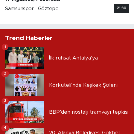
Samsunspor - Göztepe
21:30
Trend Haberler
1
İlk ruhsat Antalya’ya
2
Korkuteli’nde Keşkek Şöleni
3
BBP’den nostalji tramvayı tepkisi
4
20. Alanya Belediyesi Gökbel