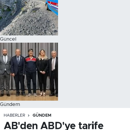
Magazin
Özel Haber
Güncel
Politika
Resmi İlanlar
Sağlık
Spor
Turizm
Gündem
HABERLER
GÜNDEM
AB'den ABD'ye tarife