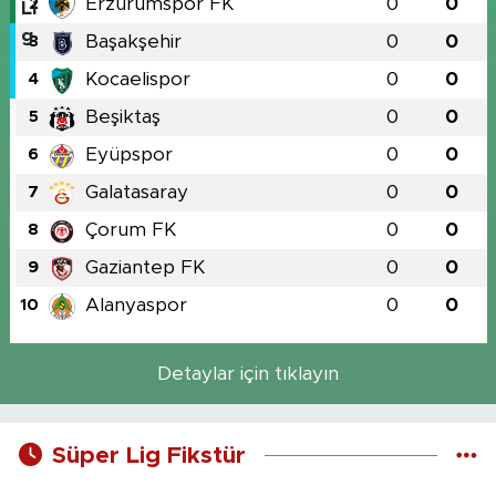
Erzurumspor FK
0
0
2
Başakşehir
0
0
3
Kocaelispor
0
0
4
Beşiktaş
0
0
5
Eyüpspor
0
0
6
Galatasaray
0
0
7
Çorum FK
0
0
8
Gaziantep FK
0
0
9
Alanyaspor
0
0
10
Detaylar için tıklayın
Süper Lig Fikstür