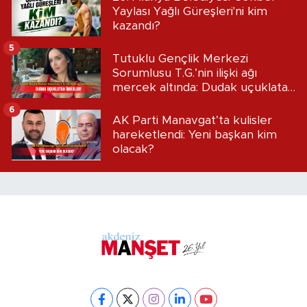
Yaylası Yağlı Güreşleri'ni kim
kazandı?
5
Tutuklu Gençlik Merkezi
Sorumlusu T.G.’nin ilişki ağı
mercek altında: Dudak uçuklatan
iddialar!
6
AK Parti Manavgat’ta kulisler
hareketlendi: Yeni başkan kim
olacak?