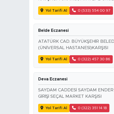
Yol Tarifi Al
0 (533) 554 00 97
Belde Eczanesi
ATATÜRK CAD. BÜYÜKŞEHİR BELED
(ÜNİVERSAL HASTANESİ)KARŞISI
Yol Tarifi Al
0 (322) 457 30 86
Deva Eczanesi
SAYDAM CADDESİ SAYDAM ENDER 
GİRİŞİ SEÇAL MARKET KARŞISI
Yol Tarifi Al
0 (322) 351 14 18