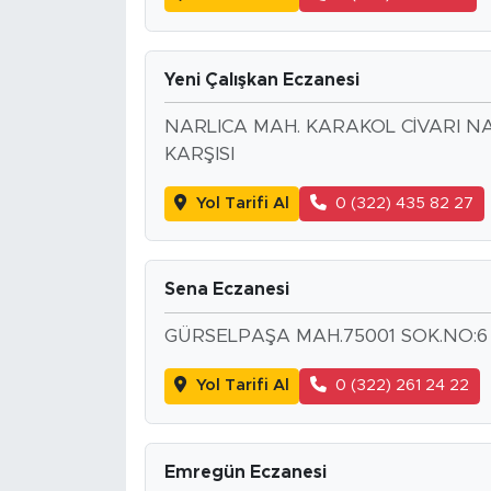
Yeni Çalışkan Eczanesi
NARLICA MAH. KARAKOL CİVARI NA
KARŞISI
Yol Tarifi Al
0 (322) 435 82 27
Sena Eczanesi
GÜRSELPAŞA MAH.75001 SOK.NO:6 
Yol Tarifi Al
0 (322) 261 24 22
Emregün Eczanesi