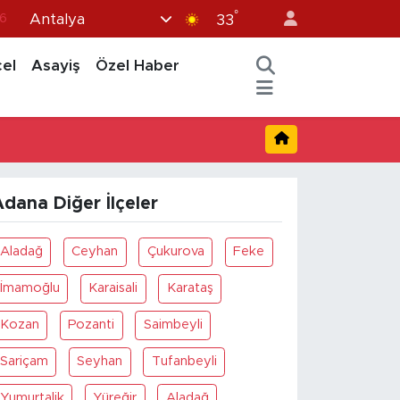
°
Antalya
33
7
1
el
Asayiş
Özel Haber
2
44
4
dana Diğer İlçeler
Aladağ
Ceyhan
Çukurova
Feke
İmamoğlu
Karaisali
Karataş
Kozan
Pozanti
Saimbeyli
Sariçam
Seyhan
Tufanbeyli
Yumurtalik
Yüreğir
Aladağ