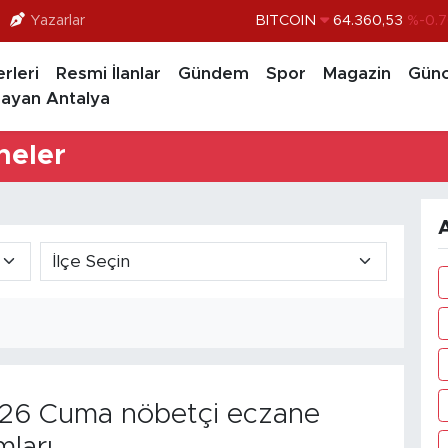
Yazarlar
DOLAR
47,7069
%0.1
EURO
55,0265
%0.0
rleri
Resmi İlanlar
Gündem
Spor
Magazin
Günc
ayan Antalya
STERLİN
64,1897
%0.0
GRAM ALTIN
6574.81
%1.
neler
BİST100
13.887
%6
A
26 Cuma nöbetçi eczane
mları