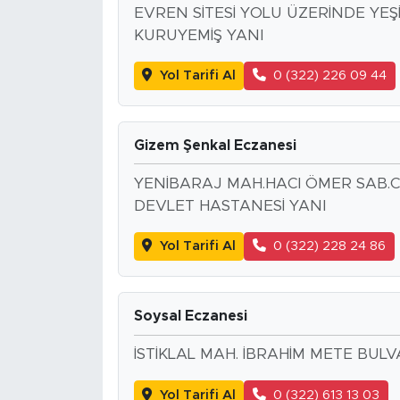
EVREN SİTESİ YOLU ÜZERİNDE YEŞ
KURUYEMİŞ YANI
Yol Tarifi Al
0 (322) 226 09 44
Gizem Şenkal Eczanesi
YENİBARAJ MAH.HACI ÖMER SAB.CA
DEVLET HASTANESİ YANI
Yol Tarifi Al
0 (322) 228 24 86
Soysal Eczanesi
İSTİKLAL MAH. İBRAHİM METE BULV
Yol Tarifi Al
0 (322) 613 13 03