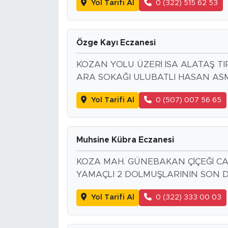
Yol Tarifi Al
0 (322) 515 62 53
Özge Kayı Eczanesi
KOZAN YOLU ÜZERİ İSA ALATAŞ TI
ARA SOKAĞI ULUBATLI HASAN ASM
Yol Tarifi Al
0 (507) 007 56 65
Muhsine Kübra Eczanesi
KOZA MAH. GÜNEBAKAN ÇİÇEĞİ CAD
YAMAÇLI 2 DOLMUŞLARININ SON 
Yol Tarifi Al
0 (322) 333 00 03