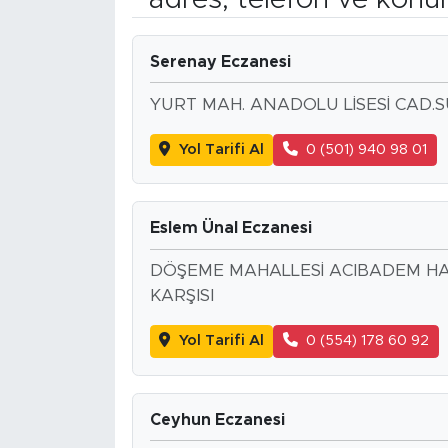
Magazin
Serenay Eczanesi
Özel Haber
YURT MAH. ANADOLU LİSESİ CAD.S
Politika
Yol Tarifi Al
0 (501) 940 98 01
Resmi İlanlar
Eslem Ünal Eczanesi
Sağlık
DÖŞEME MAHALLESİ ACIBADEM HA
Spor
KARŞISI
Turizm
Yol Tarifi Al
0 (554) 178 60 92
Ceyhun Eczanesi