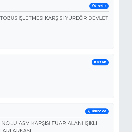
Yüreğir
OBÜS İŞLETMESİ KARŞISI YÜREĞİR DEVLET
Kozan
Çukurova
 1 NO'LU ASM KARŞISI FUAR ALANI IŞIKLI
LARI ARKASI