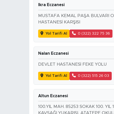
Ikra Eczanesi
MUSTAFA KEMAL PAŞA BULVARI OT
HASTANESİ KARŞISI
Yol Tarifi Al
0 (322) 322 75 36
Nalan Eczanesi
DEVLET HASTANESİ FEKE YOLU
Yol Tarifi Al
0 (322) 515 26 03
Altun Eczanesi
100.YIL MAH. 85253 SOKAK 100. YIL
KAVŞAĞI YUKARISI, ATATEPE OKUL