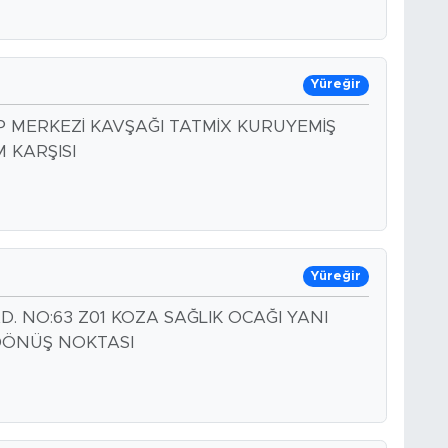
Yüreğir
P MERKEZİ KAVŞAĞI TATMİX KURUYEMİŞ
 KARŞISI
Yüreğir
. NO:63 Z01 KOZA SAĞLIK OCAĞI YANI
DÖNÜŞ NOKTASI