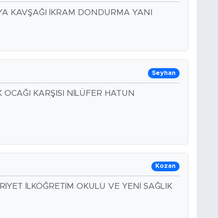
AYA KAVŞAĞI İKRAM DONDURMA YANI
Seyhan
 OCAĞI KARŞISI NİLÜFER HATUN
Kozan
İYET İLKÖĞRETİM OKULU VE YENİ SAĞLIK