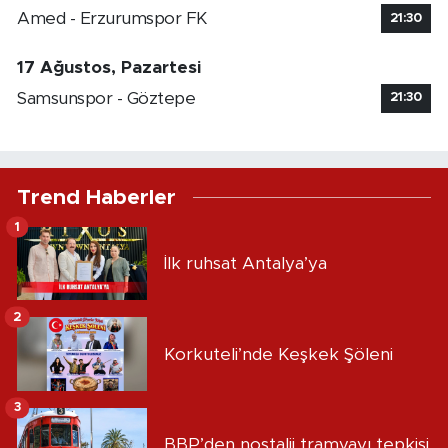
Amed - Erzurumspor FK
21:30
17 Ağustos, Pazartesi
Samsunspor - Göztepe
21:30
Trend Haberler
1
İlk ruhsat Antalya’ya
2
Korkuteli’nde Keşkek Şöleni
3
BBP’den nostalji tramvayı tepkisi