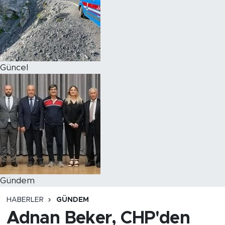
Magazin
Özel Haber
Güncel
Politika
Resmi İlanlar
Sağlık
Spor
Turizm
Gündem
HABERLER
GÜNDEM
Adnan Beker, CHP'den