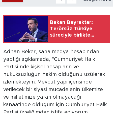
Bakan Bayraktar:
Terörsüz Türkiye
süreciyle birlikte
Gabar üretimin,
istihdamın ve umudun
Adnan Beker, sana medya hesabından
adresi oldu
yaptığı açıklamada, "Cumhuriyet Halk
Partisi’nde kişisel hesapların ve
hukuksuzluğun hakim olduğunu üzülerek
izlemekteyim. Mevcut yapı içerisinde
verilecek bir siyasi mücadelenin ülkemize
ve milletimize yararı olmayacağı
kanaatinde olduğum için Cumhuriyet Halk
Partisi üyeliğimden istifa ediyorum.