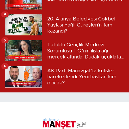
4
20. Alanya Belediyesi Gökbel
Yaylası Yağlı Güreşleri'ni kim
kazandı?
5
Tutuklu Gençlik Merkezi
Sorumlusu T.G.’nin ilişki ağı
mercek altında: Dudak uçuklatan
iddialar!
6
AK Parti Manavgat’ta kulisler
hareketlendi: Yeni başkan kim
olacak?