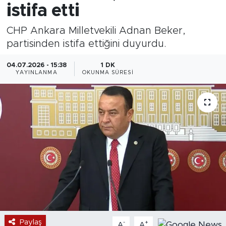
istifa etti
CHP Ankara Milletvekili Adnan Beker,
partisinden istifa ettiğini duyurdu.
04.07.2026 - 15:38
1 DK
YAYINLANMA
OKUNMA SÜRESI
Paylaş
-
+
A
A