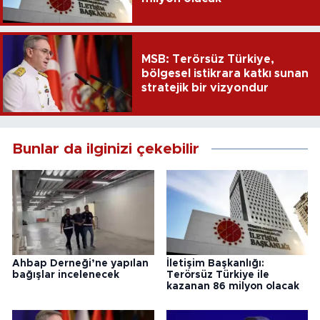
MSB: Terörsüz Türkiye,
bölgesel istikrara katkı sunan
stratejik bir vizyondur
Bunlar da ilginizi çekebilir
Ahbap Derneği’ne yapılan
İletişim Başkanlığı:
bağışlar incelenecek
Terörsüz Türkiye ile
kazanan 86 milyon olacak