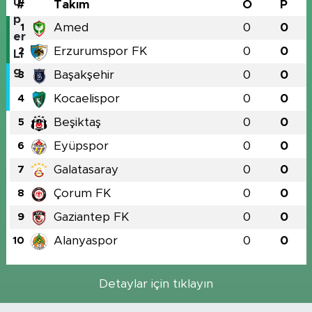
#
Takım
O
P
Amed
0
0
1
Erzurumspor FK
0
0
2
Başakşehir
0
0
3
Kocaelispor
0
0
4
Beşiktaş
0
0
5
Eyüpspor
0
0
6
Galatasaray
0
0
7
Çorum FK
0
0
8
Gaziantep FK
0
0
9
Alanyaspor
0
0
10
Detaylar için tıklayın