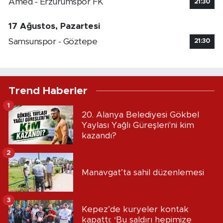
Amed - Erzurumspor FK
21:30
17 Ağustos, Pazartesi
Samsunspor - Göztepe
21:30
Trend Haberler
1
20. Alanya Belediyesi Gökbel
Yaylası Yağlı Güreşleri'ni kim
kazandı?
2
Manavgat’ta sahil düzenlemesi
3
Kepez’de kuryeler kontak
kapattı: ‘Bu saldırı hepimize