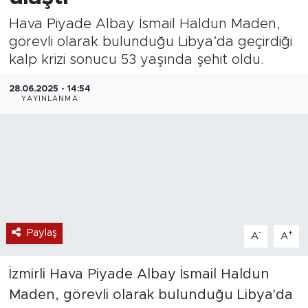
Hava Piyade Albay İsmail Haldun Maden,
Magazin
görevli olarak bulunduğu Libya’da geçirdiği
kalp krizi sonucu 53 yaşında şehit oldu.
Özel Haber
28.06.2025 - 14:54
Politika
YAYINLANMA
Resmi İlanlar
Sağlık
Spor
Paylaş
-
+
Turizm
A
A
İzmirli Hava Piyade Albay İsmail Haldun
Maden, görevli olarak bulunduğu Libya'da