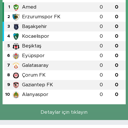
Amed
0
0
1
Erzurumspor FK
0
0
2
Başakşehir
0
0
3
Kocaelispor
0
0
4
Beşiktaş
0
0
5
Eyüpspor
0
0
6
Galatasaray
0
0
7
Çorum FK
0
0
8
Gaziantep FK
0
0
9
Alanyaspor
0
0
10
Detaylar için tıklayın