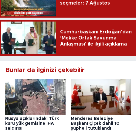
seçmeler: 7 Ağustos
Cumhurbaşkanı Erdoğan’dan
‘Mekke Ortak Savunma
Anlaşması’ ile ilgili açıklama
Bunlar da ilginizi çekebilir
Rusya açıklarındaki Türk
Menderes Belediye
kuru yük gemisine İHA
Başkanı Çiçek dahil 10
saldırısı
şüpheli tutuklandı