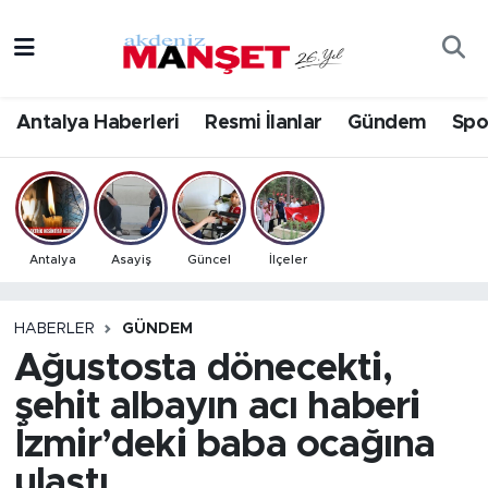
Asayiş
Antalya Nöbetçi Eczaneler
Antalya Haberleri
Resmi İlanlar
Gündem
Spo
Bilim & Teknoloji
Antalya Hava Durumu
Eğitim
Antalya Namaz Vakitleri
Ekonomi
Antalya Trafik Yoğunluk Haritası
Antalya
Asayiş
Güncel
İlçeler
Güncel
Süper Lig Puan Durumu ve Fikstür
HABERLER
GÜNDEM
Ağustosta dönecekti,
Gündem
Tüm Manşetler
şehit albayın acı haberi
İlçeler
Son Dakika Haberleri
İzmir’deki baba ocağına
Kültür- Sanat
Haber Arşivi
ulaştı