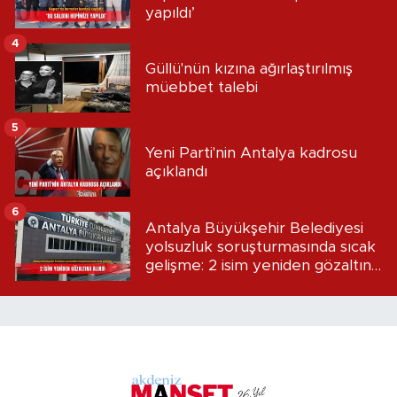
yapıldı’
4
Güllü'nün kızına ağırlaştırılmış
müebbet talebi
5
Yeni Parti'nin Antalya kadrosu
açıklandı
6
Antalya Büyükşehir Belediyesi
yolsuzluk soruşturmasında sıcak
gelişme: 2 isim yeniden gözaltına
alındı