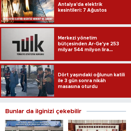
Antalya'da elektrik
kesintileri: 7 Ağustos
Merkezi yönetim
bütçesinden Ar-Ge'ye 253
milyar 544 milyon lira
harcandı
Dört yaşındaki oğlunun katili
ile 3 gün sonra nikâh
masasına oturdu
Bunlar da ilginizi çekebilir