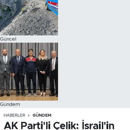
Magazin
Özel Haber
Güncel
Politika
Resmi İlanlar
Sağlık
Spor
Turizm
Gündem
HABERLER
GÜNDEM
AK Parti'li Çelik: İsrail'in