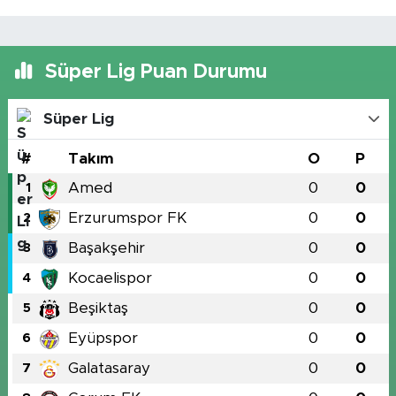
Süper Lig Puan Durumu
Süper Lig
#
Takım
O
P
Amed
0
0
1
Erzurumspor FK
0
0
2
Başakşehir
0
0
3
Kocaelispor
0
0
4
Beşiktaş
0
0
5
Eyüpspor
0
0
6
Galatasaray
0
0
7