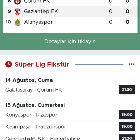
Çorum FK
0
0
8
Gaziantep FK
0
0
9
Alanyaspor
0
0
10
Detaylar için tıklayın
Süper Lig Fikstür
14 Ağustos, Cuma
Galatasaray - Çorum FK
21:30
15 Ağustos, Cumartesi
Konyaspor - Rizespor
19:00
Kasımpaşa - Trabzonspor
19:00
Gençlerbirliği S.K. - Fenerbahçe
21:30