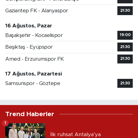
Gaziantep FK - Alanyaspor
21:30
16 Ağustos, Pazar
Başakşehir - Kocaelispor
19:00
Beşiktaş - Eyüpspor
21:30
Amed - Erzurumspor FK
21:30
17 Ağustos, Pazartesi
Samsunspor - Göztepe
21:30
Trend Haberler
1
İlk ruhsat Antalya’ya