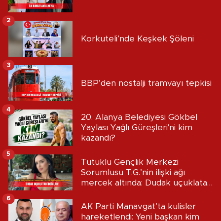
2
Korkuteli’nde Keşkek Şöleni
3
BBP’den nostalji tramvayı tepkisi
4
20. Alanya Belediyesi Gökbel
Yaylası Yağlı Güreşleri'ni kim
kazandı?
5
Tutuklu Gençlik Merkezi
Sorumlusu T.G.’nin ilişki ağı
mercek altında: Dudak uçuklatan
iddialar!
6
AK Parti Manavgat’ta kulisler
hareketlendi: Yeni başkan kim