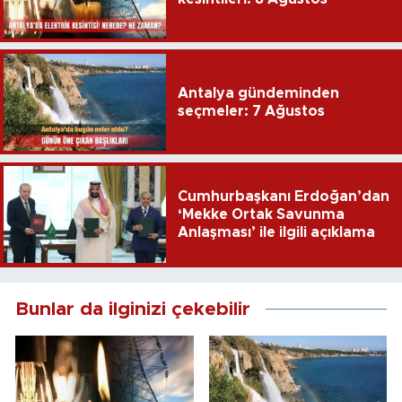
Antalya gündeminden
seçmeler: 7 Ağustos
Cumhurbaşkanı Erdoğan’dan
‘Mekke Ortak Savunma
Anlaşması’ ile ilgili açıklama
Bunlar da ilginizi çekebilir