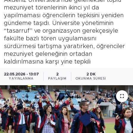
mezuniyet törenlerinin ikinci yıl da
Magazin
yapılmaması öğrencilerin tepkisini yeniden
gündeme taşıdı. Üniversite yönetiminin
Özel Haber
“tasarruf” ve organizasyon gerekçesiyle
fakülte bazlı tören uygulamasını
Politika
sürdürmesi tartışma yaratırken, öğrenciler
mezuniyet geleneğinin ortadan
Resmi İlanlar
kaldırılmasına karşı yine tepkili
Sağlık
22.05.2026 - 13:07
2
2 DK
YAYINLANMA
PAYLAŞIM
OKUNMA SÜRESI
Spor
Turizm