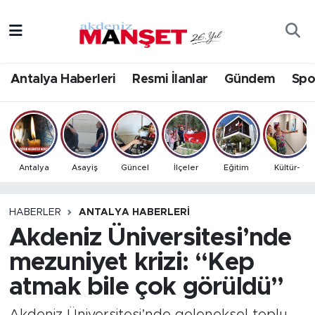
Asayiş
Antalya Nöbetçi Eczaneler
Antalya Haberleri
Resmi İlanlar
Gündem
Spo
Bilim & Teknoloji
Antalya Hava Durumu
Eğitim
Antalya Namaz Vakitleri
Ekonomi
Antalya Trafik Yoğunluk Haritası
Antalya
Asayiş
Güncel
İlçeler
Eğitim
Kültür-
Güncel
Süper Lig Puan Durumu ve Fikstür
HABERLER
ANTALYA HABERLERI
Akdeniz Üniversitesi’nde
Gündem
Tüm Manşetler
mezuniyet krizi: “Kep
İlçeler
Son Dakika Haberleri
atmak bile çok görüldü”
Kültür- Sanat
Haber Arşivi
Akdeniz Üniversitesi’nde geleneksel toplu