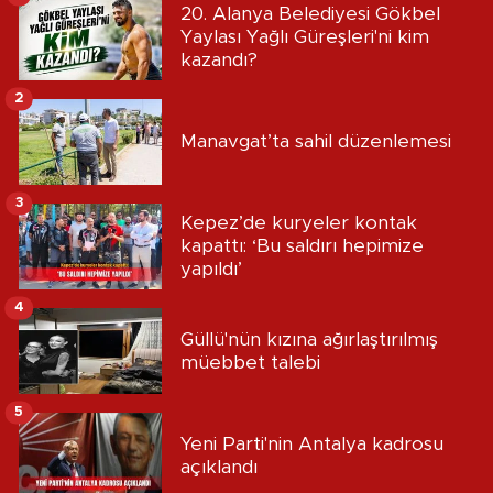
20. Alanya Belediyesi Gökbel
Yaylası Yağlı Güreşleri'ni kim
kazandı?
2
Manavgat’ta sahil düzenlemesi
3
Kepez’de kuryeler kontak
kapattı: ‘Bu saldırı hepimize
yapıldı’
4
Güllü'nün kızına ağırlaştırılmış
müebbet talebi
5
Yeni Parti'nin Antalya kadrosu
açıklandı