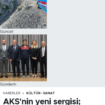
Magazin
Özel Haber
Güncel
Politika
Resmi İlanlar
Sağlık
Spor
Turizm
Gündem
HABERLER
KÜLTÜR- SANAT
AKS'nin yeni sergisi;