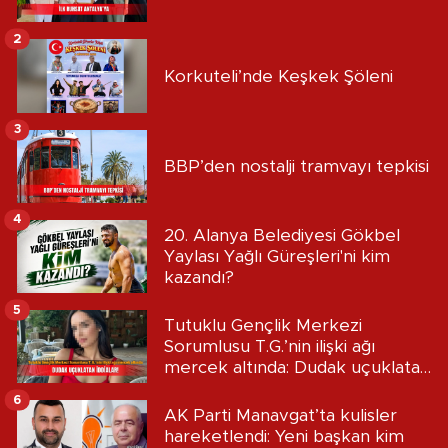
2
Korkuteli’nde Keşkek Şöleni
3
BBP’den nostalji tramvayı tepkisi
4
20. Alanya Belediyesi Gökbel
Yaylası Yağlı Güreşleri'ni kim
kazandı?
5
Tutuklu Gençlik Merkezi
Sorumlusu T.G.’nin ilişki ağı
mercek altında: Dudak uçuklatan
iddialar!
6
AK Parti Manavgat’ta kulisler
hareketlendi: Yeni başkan kim