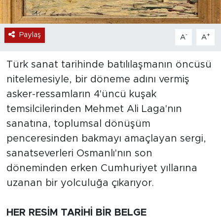
Paylaş
-
+
A
A
Türk sanat tarihinde batılılaşmanın öncüsü
nitelemesiyle, bir döneme adını vermiş
asker-ressamların 4'üncü kuşak
temsilcilerinden Mehmet Ali Laga'nın
sanatına, toplumsal dönüşüm
penceresinden bakmayı amaçlayan sergi,
sanatseverleri Osmanlı'nın son
döneminden erken Cumhuriyet yıllarına
uzanan bir yolculuğa çıkarıyor.
HER RESİM TARİHİ BİR BELGE