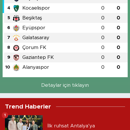
Kocaelispor
0
0
4
Beşiktaş
0
0
5
Eyüpspor
0
0
6
Galatasaray
0
0
7
Çorum FK
0
0
8
Gaziantep FK
0
0
9
Alanyaspor
0
0
10
Detaylar için tıklayın
Trend Haberler
1
İlk ruhsat Antalya’ya