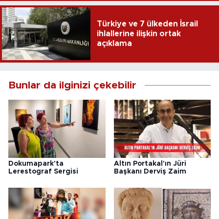
Türkiye ve 7 ülkeden İsrail
ihlallerine ilişkin ortak
açıklama
Bunlar da ilginizi çekebilir
Dokumapark'ta
Altın Portakal'ın Jüri
Lerestograf Sergisi
Başkanı Derviş Zaim