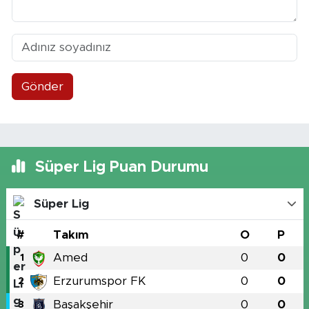
Gönder
Süper Lig Puan Durumu
Süper Lig
#
Takım
O
P
Amed
0
0
1
Erzurumspor FK
0
0
2
Başakşehir
0
0
3