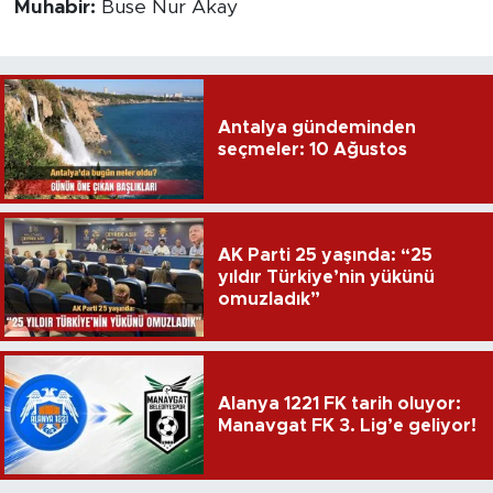
Muhabir:
Buse Nur Akay
Antalya gündeminden
seçmeler: 10 Ağustos
AK Parti 25 yaşında: “25
yıldır Türkiye’nin yükünü
omuzladık”
Alanya 1221 FK tarih oluyor:
Manavgat FK 3. Lig’e geliyor!