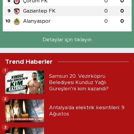
Çorum FK
0
0
8
Gaziantep FK
0
0
9
Alanyaspor
0
0
10
Detaylar için tıklayın
Trend Haberler
1
Samsun 20. Vezirköprü
Belediyesi Kunduz Yağlı
Güreşleri’ni kim kazandı?
2
Antalya'da elektrik kesintileri: 9
Ağustos
3