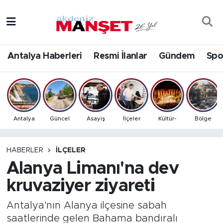
Asayiş
Antalya Nöbetçi Eczaneler
Antalya Haberleri
Resmi İlanlar
Gündem
Spo
Bilim & Teknoloji
Antalya Hava Durumu
Eğitim
Antalya Namaz Vakitleri
Ekonomi
Antalya Trafik Yoğunluk Haritası
Antalya
Güncel
Asayiş
İlçeler
Kültür-
Bölge
Güncel
Süper Lig Puan Durumu ve Fikstür
HABERLER
İLÇELER
Alanya Limanı'na dev
Gündem
Tüm Manşetler
kruvaziyer ziyareti
İlçeler
Son Dakika Haberleri
Antalya'nın Alanya ilçesine sabah
Kültür- Sanat
Haber Arşivi
saatlerinde gelen Bahama bandıralı