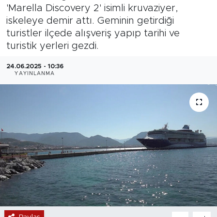
'Marella Discovery 2' isimli kruvaziyer,
Magazin
iskeleye demir attı. Geminin getirdiği
turistler ilçede alışveriş yapıp tarihi ve
Özel Haber
turistik yerleri gezdi.
Politika
24.06.2025 - 10:36
YAYINLANMA
Resmi İlanlar
Sağlık
Spor
Turizm