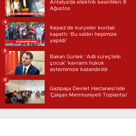
Antalya'da elektrik kesintileri: 8
Ağustos
4
Kepez’de kuryeler kontak
kapattı: ‘Bu saldırı hepimize
yapıldı’
5
Bakan Gürlek: ‘Adli süreçteki
çocuk’ kavramı hukuk
sistemimize kazandırıldı
6
Gazipaşa Devlet Hastanesi’nde
'Çalışan Memnuniyeti Toplantısı'