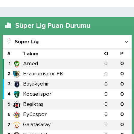
Süper Lig Puan Durumu
Süper Lig
#
Takım
O
P
Amed
0
0
1
Erzurumspor FK
0
0
2
Başakşehir
0
0
3
Kocaelispor
0
0
4
Beşiktaş
0
0
5
Eyüpspor
0
0
6
Galatasaray
0
0
7