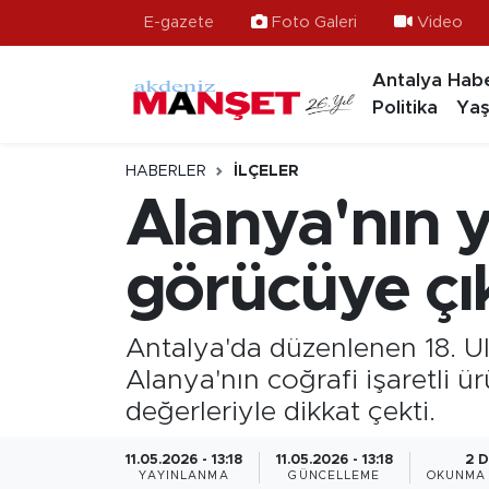
E-gazete
Foto Galeri
Video
Antalya Habe
Asayiş
Hava Durumu
Politika
Yaş
Bilim & Teknoloji
Trafik Durumu
HABERLER
İLÇELER
Eğitim
Süper Lig Puan Durumu ve Fikstür
Alanya'nın y
Ekonomi
Tüm Manşetler
görücüye çık
Güncel
Son Dakika Haberleri
Antalya'da düzenlenen 18. U
Gündem
Haber Arşivi
Alanya'nın coğrafi işaretli ür
değerleriyle dikkat çekti.
İlçeler
11.05.2026 - 13:18
11.05.2026 - 13:18
2 
Kültür- Sanat
YAYINLANMA
GÜNCELLEME
OKUNMA 