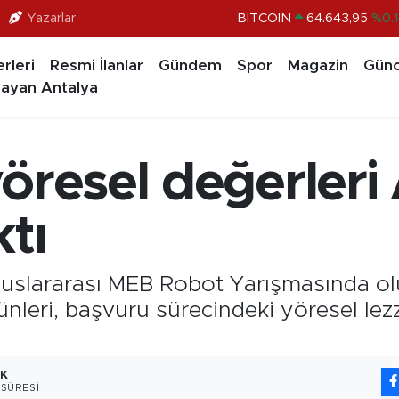
Yazarlar
DOLAR
47,6704
%
EURO
55,0406
%-0.0
rleri
Resmi İlanlar
Gündem
Spor
Magazin
Günc
STERLİN
64,2143
%
ayan Antalya
GRAM ALTIN
6500.87
%0.1
BİST100
13.799
%7
öresel değerleri
BITCOIN
64.643,95
%0.1
tı
luslararası MEB Robot Yarışmasında ol
ünleri, başvuru sürecindeki yöresel lezz
DK
SÜRESI