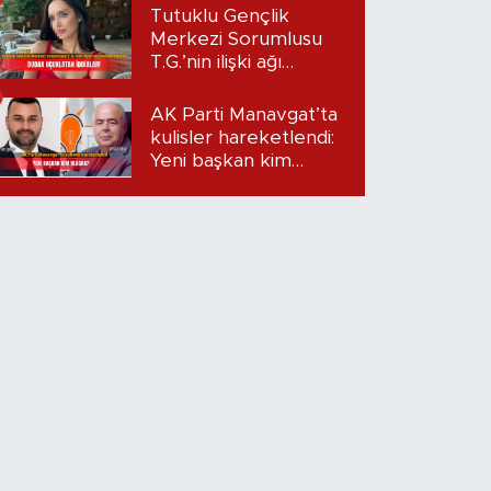
Tutuklu Gençlik
Merkezi Sorumlusu
T.G.’nin ilişki ağı
mercek altında:
Dudak uçuklatan
AK Parti Manavgat’ta
iddialar!
kulisler hareketlendi:
Yeni başkan kim
olacak?