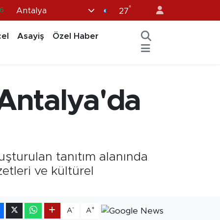
°
Antalya
0
27
8
el
Asayiş
Özel Haber
0
2
0
 Antalya'da
6
uşturulan tanıtım alanında
etleri ve kültürel
-
+
A
A