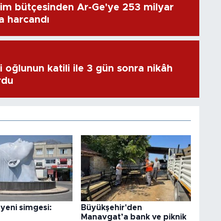
im bütçesinden Ar-Ge'ye 253 milyar
ra harcandı
 oğlunun katili ile 3 gün sonra nikâh
rdu
yeni simgesi:
Büyükşehir'den
Manavgat’a bank ve piknik