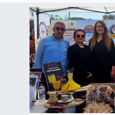
Magazin
Özel Haber
Politika
Resmi İlanlar
Sağlık
Spor
Turizm