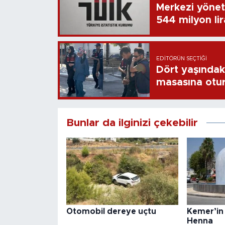
Merkezi yönet
544 milyon li
EDITÖRÜN SEÇTIĞI
Dört yaşındaki
masasına otu
Bunlar da ilginizi çekebilir
Otomobil dereye uçtu
Kemer’in 
Henna