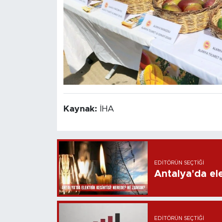
Kaynak:
İHA
EDITÖRÜN SEÇTIĞI
Antalya'da ele
EDITÖRÜN SEÇTIĞI