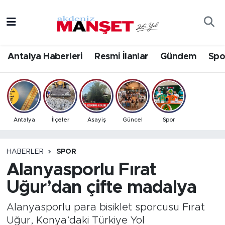
Asayiş
Antalya Nöbetçi Eczaneler
Antalya Haberleri
Resmi İlanlar
Gündem
Spo
Bilim & Teknoloji
Antalya Hava Durumu
Eğitim
Antalya Namaz Vakitleri
Ekonomi
Antalya Trafik Yoğunluk Haritası
Antalya
İlçeler
Asayiş
Güncel
Spor
Güncel
Süper Lig Puan Durumu ve Fikstür
HABERLER
SPOR
Alanyasporlu Fırat
Gündem
Tüm Manşetler
Uğur’dan çifte madalya
İlçeler
Son Dakika Haberleri
Alanyasporlu para bisiklet sporcusu Fırat
Kültür- Sanat
Haber Arşivi
Uğur, Konya’daki Türkiye Yol