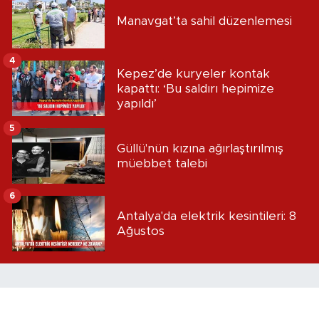
Manavgat’ta sahil düzenlemesi
4
Kepez’de kuryeler kontak
kapattı: ‘Bu saldırı hepimize
yapıldı’
5
Güllü'nün kızına ağırlaştırılmış
müebbet talebi
6
Antalya'da elektrik kesintileri: 8
Ağustos