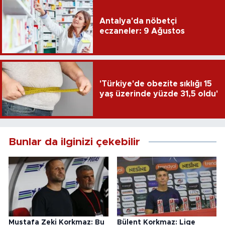
Antalya'da nöbetçi
eczaneler: 9 Ağustos
'Türkiye'de obezite sıklığı 15
yaş üzerinde yüzde 31,5 oldu'
Bunlar da ilginizi çekebilir
Mustafa Zeki Korkmaz: Bu
Bülent Korkmaz: Lige