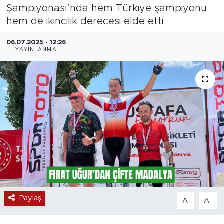
Şampiyonası’nda hem Türkiye şampiyonu
Magazin
hem de ikincilik derecesi elde etti
Özel Haber
06.07.2025 - 12:26
YAYINLANMA
Politika
Resmi İlanlar
Sağlık
Spor
Turizm
Paylaş
-
+
A
A