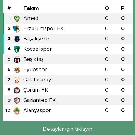
#
Takım
O
P
Amed
0
0
1
Erzurumspor FK
0
0
2
Başakşehir
0
0
3
Kocaelispor
0
0
4
Beşiktaş
0
0
5
Eyüpspor
0
0
6
Galatasaray
0
0
7
Çorum FK
0
0
8
Gaziantep FK
0
0
9
Alanyaspor
0
0
10
Detaylar için tıklayın