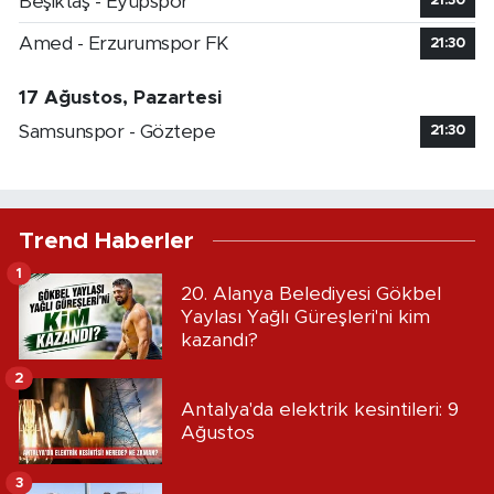
Beşiktaş - Eyüpspor
21:30
Amed - Erzurumspor FK
21:30
17 Ağustos, Pazartesi
Samsunspor - Göztepe
21:30
Trend Haberler
1
20. Alanya Belediyesi Gökbel
Yaylası Yağlı Güreşleri'ni kim
kazandı?
2
Antalya'da elektrik kesintileri: 9
Ağustos
3