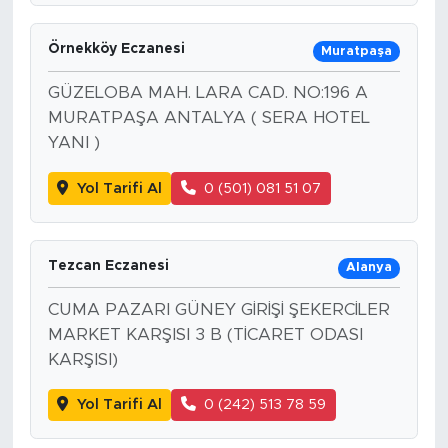
Örnekköy Eczanesi
Muratpaşa
GÜZELOBA MAH. LARA CAD. NO:196 A
MURATPAŞA ANTALYA ( SERA HOTEL
YANI )
Yol Tarifi Al
0 (501) 081 51 07
Tezcan Eczanesi
Alanya
CUMA PAZARI GÜNEY GİRİŞİ ŞEKERCİLER
MARKET KARŞISI 3 B (TİCARET ODASI
KARŞISI)
Yol Tarifi Al
0 (242) 513 78 59