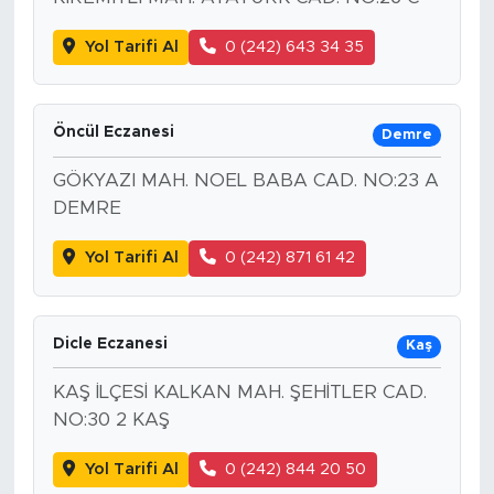
Yol Tarifi Al
0 (242) 643 34 35
Öncül Eczanesi
Demre
GÖKYAZI MAH. NOEL BABA CAD. NO:23 A
DEMRE
Yol Tarifi Al
0 (242) 871 61 42
Dicle Eczanesi
Kaş
KAŞ İLÇESİ KALKAN MAH. ŞEHİTLER CAD.
NO:30 2 KAŞ
Yol Tarifi Al
0 (242) 844 20 50