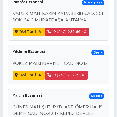
Pastör Eczanesi
Muratpaşa
VARLIK MAH. KAZIM KARABEKİR CAD. 201
SOK. 34 C MURATPAŞA ANTALYA
Yol Tarifi Al
0 (242) 237 66 40
Yıldırım Eczanesi
Serik
KÖKEZ MAH.HÜRRIYET CAD. NO:12 1
Yol Tarifi Al
0 (242) 722 19 80
Yalçın Eczanesi
Kepez
GÜNEŞ MAH. ŞHT. PYD. AST. ÖMER HALİS
DEMİR CAD. NO:42 17 KEPEZ DEVLET