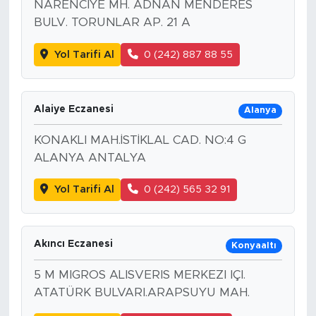
NARENCIYE MH. ADNAN MENDERES
BULV. TORUNLAR AP. 21 A
Yol Tarifi Al
0 (242) 887 88 55
Alaiye Eczanesi
Alanya
KONAKLI MAH.İSTİKLAL CAD. NO:4 G
ALANYA ANTALYA
Yol Tarifi Al
0 (242) 565 32 91
Akıncı Eczanesi
Konyaaltı
5 M MIGROS ALISVERIS MERKEZI IÇI.
ATATÜRK BULVARI.ARAPSUYU MAH.