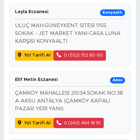
Leyla Eczanesi
Konyaaltı
ULUÇ MAH.GÜNEYKENT SİTESİ 1155.
SOKAK - JET MARKET YANI-CASA LUNA
KARŞISI KONYAALTI
Yol Tarifi Al
0 (552) 152 80 00
Elif Metin Eczanesi
Aksu
ÇAMKÖY MAHALLESİ 21034.SOKAK NO:38
A AKSU ANTALYA (ÇAMKÖY KAPALI
PAZAR YERİ YANI)
Yol Tarifi Al
0 (242) 464 18 81