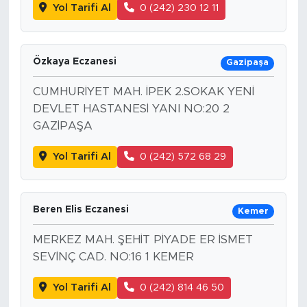
Yol Tarifi Al
0 (242) 230 12 11
Özkaya Eczanesi
Gazipaşa
CUMHURİYET MAH. İPEK 2.SOKAK YENİ
DEVLET HASTANESİ YANI NO:20 2
GAZİPAŞA
Yol Tarifi Al
0 (242) 572 68 29
Beren Elis Eczanesi
Kemer
MERKEZ MAH. ŞEHİT PİYADE ER İSMET
SEVİNÇ CAD. NO:16 1 KEMER
Yol Tarifi Al
0 (242) 814 46 50