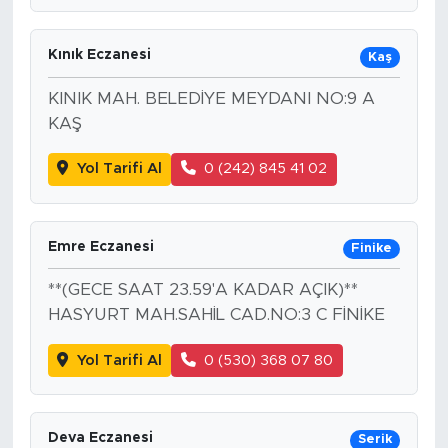
Kınık Eczanesi
Kaş
KINIK MAH. BELEDİYE MEYDANI NO:9 A
KAŞ
Yol Tarifi Al
0 (242) 845 41 02
Emre Eczanesi
Finike
**(GECE SAAT 23.59'A KADAR AÇIK)**
HASYURT MAH.SAHİL CAD.NO:3 C FİNİKE
Yol Tarifi Al
0 (530) 368 07 80
Deva Eczanesi
Serik