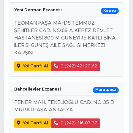
Yeni Derman Eczanesi
Kepez
TEOMANPAŞA MAH.15 TEMMUZ
ŞEHİTLER CAD. NO:69 A KEPEZ DEVLET
HASTANESİ 800 M GÜNEYİ 15 KATLI BİNA
İLERİSİ GÜNEŞ AİLE SAĞLIĞI MERKEZİ
KARŞISI
Yol Tarifi Al
0 (242) 421 20 62
Bahçelievler Eczanesi
Muratpaşa
FENER MAH. TEKELİOĞLU CAD. NO 35 D
MURATPAŞA ANTALYA
Yol Tarifi Al
0 (242) 316 07 37