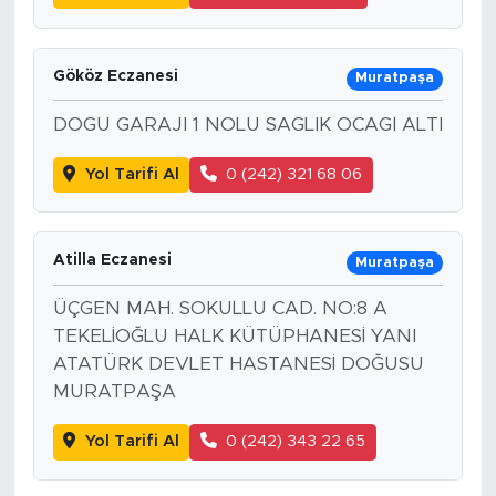
Gököz Eczanesi
Muratpaşa
DOGU GARAJI 1 NOLU SAGLIK OCAGI ALTI
Yol Tarifi Al
0 (242) 321 68 06
Atilla Eczanesi
Muratpaşa
ÜÇGEN MAH. SOKULLU CAD. NO:8 A
TEKELİOĞLU HALK KÜTÜPHANESİ YANI
ATATÜRK DEVLET HASTANESİ DOĞUSU
MURATPAŞA
Yol Tarifi Al
0 (242) 343 22 65