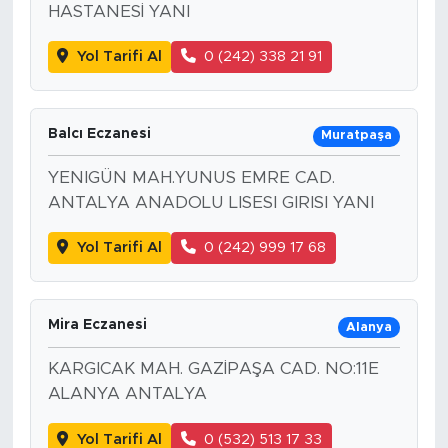
HASTANESİ YANI
Yol Tarifi Al
0 (242) 338 21 91
Balcı Eczanesi
Muratpaşa
YENIGÜN MAH.YUNUS EMRE CAD.
ANTALYA ANADOLU LISESI GIRISI YANI
Yol Tarifi Al
0 (242) 999 17 68
Mira Eczanesi
Alanya
KARGICAK MAH. GAZİPAŞA CAD. NO:11E
ALANYA ANTALYA
Yol Tarifi Al
0 (532) 513 17 33