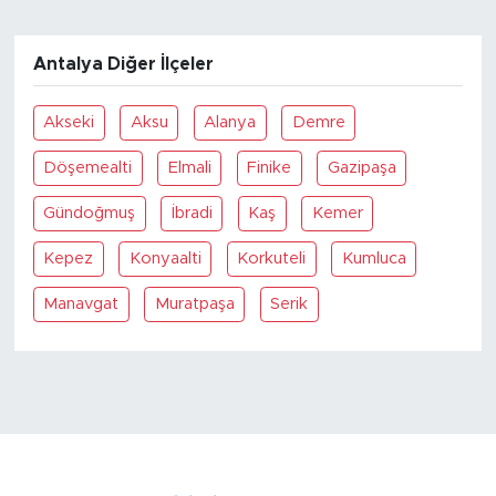
Antalya Diğer İlçeler
Akseki
Aksu
Alanya
Demre
Döşemealti
Elmali
Finike
Gazipaşa
Gündoğmuş
İbradi
Kaş
Kemer
Kepez
Konyaalti
Korkuteli
Kumluca
Manavgat
Muratpaşa
Serik