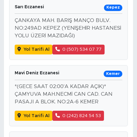
Sarı Eczanesi
Kepez
ÇANKAYA MAH. BARIŞ MANÇO BULV.
NO:249AD KEPEZ (YENİŞEHİR HASTANESİ
YOLU ÜZERİ MAZIDAĞI)
Yol Tarifi Al
0 (507) 534 07 77
Mavi Deniz Eczanesi
Kemer
*(GECE SAAT 02:00'A KADAR AÇIK)*
ÇAMYUVA MAH.NECMİ CAN CAD. CAN
PASAJI A BLOK. NO:2A-6 KEMER
Yol Tarifi Al
0 (242) 824 54 53