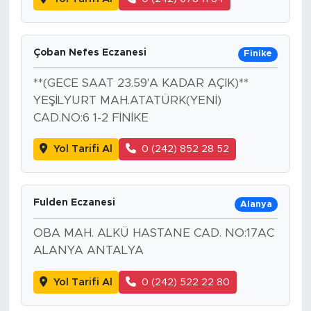
Çoban Nefes Eczanesi
Finike
**(GECE SAAT 23.59'A KADAR AÇIK)**
YEŞİLYURT MAH.ATATÜRK(YENİ)
CAD.NO:6 1-2 FİNİKE
Yol Tarifi Al
0 (242) 852 28 52
Fulden Eczanesi
Alanya
OBA MAH. ALKÜ HASTANE CAD. NO:17AC
ALANYA ANTALYA
Yol Tarifi Al
0 (242) 522 22 80