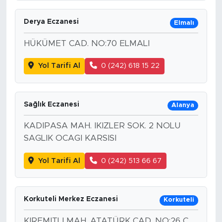
Derya Eczanesi
Elmalı
HÜKÜMET CAD. NO:70 ELMALI
Yol Tarifi Al
0 (242) 618 15 22
Sağlık Eczanesi
Alanya
KADIPASA MAH. IKIZLER SOK. 2 NOLU
SAGLIK OCAGI KARSISI
Yol Tarifi Al
0 (242) 513 66 67
Korkuteli Merkez Eczanesi
Korkuteli
KIREMITLI MAH. ATATÜRK CAD. NO:26 C