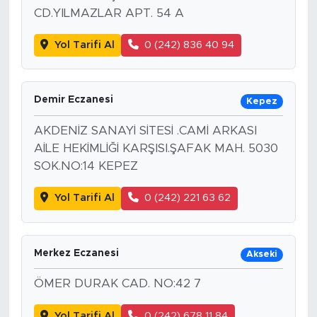
CD.YILMAZLAR APT. 54 A
Yol Tarifi Al
0 (242) 836 40 94
Demir Eczanesi
Kepez
AKDENİZ SANAYİ SİTESİ .CAMİ ARKASI
AİLE HEKİMLİĞİ KARŞISI.ŞAFAK MAH. 5030
SOK.NO:14 KEPEZ
Yol Tarifi Al
0 (242) 221 63 62
Merkez Eczanesi
Akseki
ÖMER DURAK CAD. NO:42 7
Yol Tarifi Al
0 (242) 678 11 84