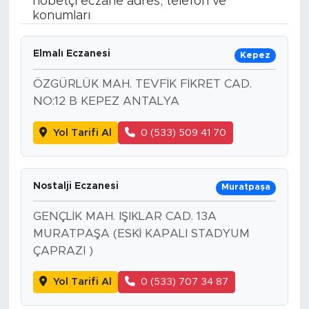
nöbetçi eczane adres, telefon ve
konumları
Magazin
Elmalı Eczanesi
Kepez
Özel Haber
ÖZGÜRLÜK MAH. TEVFİK FİKRET CAD.
Politika
NO:12 B KEPEZ ANTALYA
Resmi İlanlar
Yol Tarifi Al
0 (533) 509 41 70
Sağlık
Nostalji Eczanesi
Muratpaşa
Spor
GENÇLİK MAH. IŞIKLAR CAD. 13A
MURATPAŞA (ESKİ KAPALI STADYUM
Turizm
ÇAPRAZI )
Yol Tarifi Al
0 (533) 707 34 87