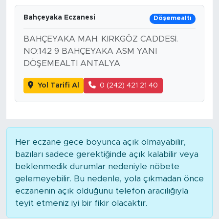
Bahçeyaka Eczanesi
Döşemealtı
BAHÇEYAKA MAH. KIRKGÖZ CADDESİ.
NO:142 9 BAHÇEYAKA ASM YANI
DÖŞEMEALTI ANTALYA
Yol Tarifi Al
0 (242) 421 21 40
Her eczane gece boyunca açık olmayabilir,
bazıları sadece gerektiğinde açık kalabilir veya
beklenmedik durumlar nedeniyle nöbete
gelemeyebilir. Bu nedenle, yola çıkmadan önce
eczanenin açık olduğunu telefon aracılığıyla
teyit etmeniz iyi bir fikir olacaktır.