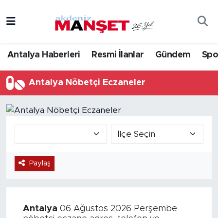
Asayiş
Hava Durumu
Antalya Haberleri
Resmi İlanlar
Gündem
Spo
Bilim & Teknoloji
Trafik Durumu
Antalya Nöbetçi Eczaneler
Eğitim
Süper Lig Puan Durumu ve Fikstür
Ekonomi
Tüm Manşetler
Güncel
Son Dakika Haberleri
Gündem
Haber Arşivi
Paylaş
İlçeler
Antalya
06 Ağustos 2026 Perşembe
Kültür- Sanat