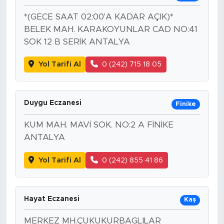
*(GECE SAAT 02:00'A KADAR AÇIK)*
BELEK MAH. KARAKOYUNLAR CAD NO:41
SOK 12 B SERİK ANTALYA
Yol Tarifi Al
0 (242) 715 18 05
Duygu Eczanesi
Finike
KUM MAH. MAVİ SOK. NO:2 A FİNİKE
ANTALYA
Yol Tarifi Al
0 (242) 855 41 86
Hayat Eczanesi
Kaş
MERKEZ MH.ÇUKUKURBAGLILAR