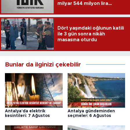
milyar 544 milyon lira
harcandı
Dört yaşındaki oğlunun katili
ile 3 gün sonra nikâh
masasına oturdu
Bunlar da ilginizi çekebilir
Antalya'da elektrik
Antalya gündeminden
kesintileri: 7 Ağustos
seçmeler: 6 Ağustos