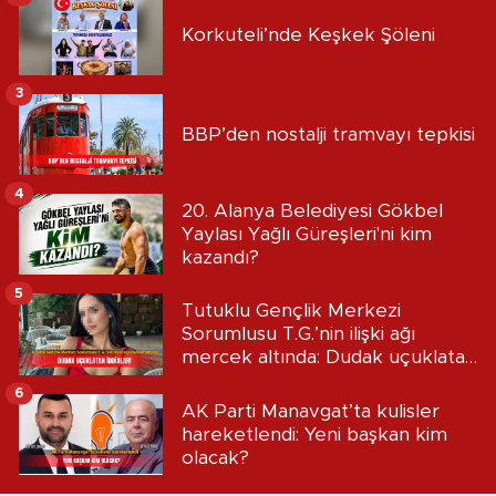
Korkuteli’nde Keşkek Şöleni
3
BBP’den nostalji tramvayı tepkisi
4
20. Alanya Belediyesi Gökbel
Yaylası Yağlı Güreşleri'ni kim
kazandı?
5
Tutuklu Gençlik Merkezi
Sorumlusu T.G.’nin ilişki ağı
mercek altında: Dudak uçuklatan
iddialar!
6
AK Parti Manavgat’ta kulisler
hareketlendi: Yeni başkan kim
olacak?