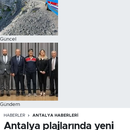
Magazin
Özel Haber
Güncel
Politika
Resmi İlanlar
Sağlık
Spor
Turizm
Gündem
HABERLER
ANTALYA HABERLERI
Antalya plajlarında yeni