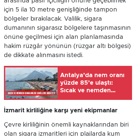
arasında pasif içiciliğin önüne geçebilmek
için 5 ila 10 metre genişliğinde tampon
bölgeler bırakılacak. Valilik, sigara
dumanının sigarasız bölgelere taşınmasının
önüne geçilmesi için alan planlamasında
hakim rüzgâr yönünün (rüzgar altı bölgesi)
de dikkate alınmasını istedi.
Antalya’da nem oranı
yüzde 85’e ulaştı:
Sıcak ve nemden
bunalanlar sahillere
akın etti
İzmarit kirliliğine karşı yeni ekipmanlar
Çevre kirliliğinin önemli kaynaklarından biri
olan sigara izmaritleri için plajlarda kum