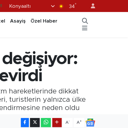
°
Konyaaltı
11
34
8
el
Asayiş
Özel Haber
2
8
3
değişiyor:
4
çevirdi
izm hareketlerinde dikkat
, turistlerin yalnızca ülke
erlendirmesine neden oldu
-
+
A
A