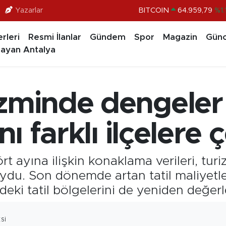
Yazarlar
BITCOIN
64.959,79
%1.
DOLAR
47,7436
%0.1
rleri
Resmi İlanlar
Gündem
Spor
Magazin
Günc
EURO
55,2510
%0.3
ayan Antalya
STERLİN
64,4811
%0.3
GRAM ALTIN
6660.55
%0.0
zminde dengeler 
BİST100
13.779
%-1
nı farklı ilçelere 
ört ayına ilişkin konaklama verileri, tur
du. Son dönemde artan tatil maliyetleri
çindeki tatil bölgelerini de yeniden değ
SI