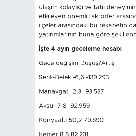
ulaşım kolaylığı ve tatil deneyimine
etkileyen önemli faktörler arası
ilçeler arasındaki bu rekabetin d
yatırımlarının buna göre şekillen
İşte 4 ayın geceleme hesabı
Gece değişim Düşüş/Artış
Serik-Belek -6,6 -139.293
Manavgat -2,3 -93.537
Aksu -7,8 -92.959
Konyaaltı 50,2 79.890
Kemer 8,8 82.231