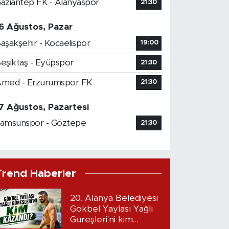
aziantep FK - Alanyaspor
21:30
6 Ağustos, Pazar
aşakşehir - Kocaelispor
19:00
eşiktaş - Eyüpspor
21:30
med - Erzurumspor FK
21:30
7 Ağustos, Pazartesi
amsunspor - Göztepe
21:30
Trend Haberler
20. Alanya Belediyesi
Gökbel Yaylası Yağlı
Güreşleri'ni kim