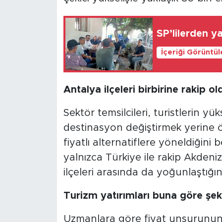
SP’lilerden y
İçeriği Görüntü
Antalya ilçeleri birbirine rakip ol
Sektör temsilcileri, turistlerin y
destinasyon değiştirmek yerine 
fiyatlı alternatiflere yöneldiğini b
yalnızca Türkiye ile rakip Akdeniz
ilçeleri arasında da yoğunlaştığın
Turizm yatırımları buna göre şeki
Uzmanlara göre fiyat unsurunun ya