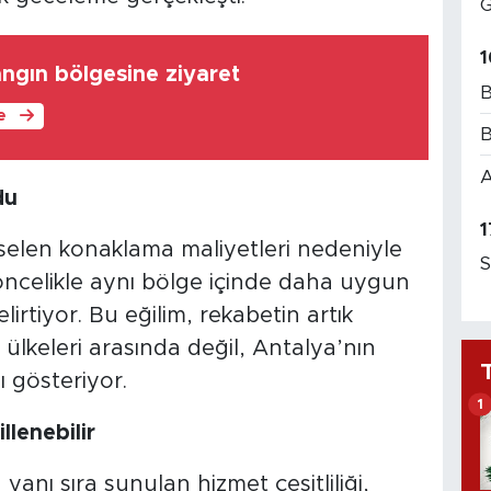
G
1
angın bölgesine ziyaret
B
le
B
A
du
1
ükselen konaklama maliyetleri nedeniyle
S
öncelikle aynı bölge içinde daha uygun
elirtiyor. Bu eğilim, rekabetin artık
 ülkeleri arasında değil, Antalya’nın
ı gösteriyor.
1
llenebilir
nı sıra sunulan hizmet çeşitliliği,