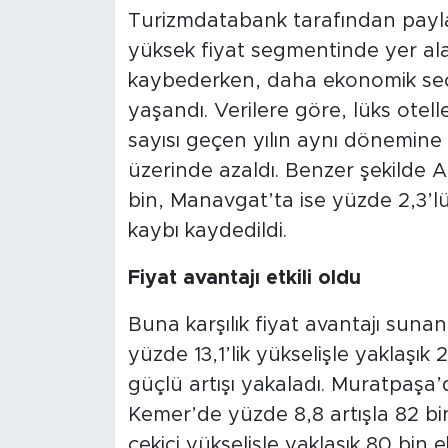
Turizmdatabank tarafından paylaş
yüksek fiyat segmentinde yer alan
kaybederken, daha ekonomik seçe
yaşandı. Verilere göre, lüks otel
sayısı geçen yılın aynı dönemine
üzerinde azaldı. Benzer şekilde A
bin, Manavgat’ta ise yüzde 2,3’l
kaybı kaydedildi.
Fiyat avantajı etkili oldu
Buna karşılık fiyat avantajı sunan
yüzde 13,1’lik yükselişle yaklaşı
güçlü artışı yakaladı. Muratpaşa’d
Kemer’de yüzde 8,8 artışla 82 bin
çekici yükselişle yaklaşık 80 bin 