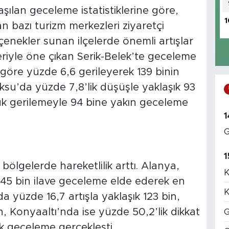
ılan geceleme istatistiklerine göre,
1
 bazı turizm merkezleri ziyaretçi
nekler sunan ilçelerde önemli artışlar
leriyle öne çıkan Serik-Belek’te geceleme
 göre yüzde 6,6 gerileyerek 139 binin
ksu’da yüzde 7,8’lik düşüşle yaklaşık 93
ük gerilemeyle 94 bine yakın geceleme
1
G
1
 bölgelerde hareketlilik arttı. Alanya,
K
k 245 bin ilave geceleme elde ederek en
K
a yüzde 16,7 artışla yaklaşık 123 bin,
, Konyaaltı’nda ise yüzde 50,2’lik dikkat
G
ek geceleme gerçekleşti.