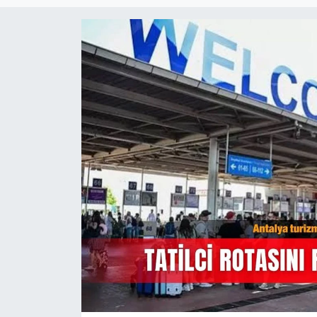
Magazin
Özel Haber
Politika
Resmi İlanlar
Sağlık
Spor
Turizm