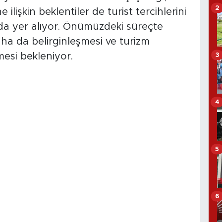
2
 ilişkin beklentiler de turist tercihlerini
nda yer alıyor. Önümüzdeki süreçte
aha da belirginleşmesi ve turizm
mesi bekleniyor.
3
4
5
6