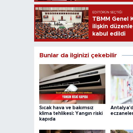
EDITÖRÜN SEÇTIĞI
TBMM Genel Ku
ilişkin düzenl
kabul edildi
Bunlar da ilginizi çekebilir
Sıcak hava ve bakımsız
Antalya'
klima tehlikesi: Yangın riski
eczaneler
kapıda