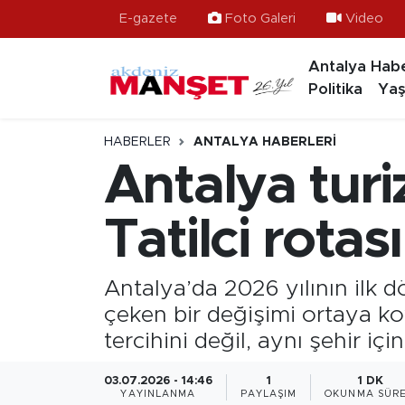
E-gazete
Foto Galeri
Video
Antalya Habe
Asayiş
Antalya Nöbetçi Eczaneler
Politika
Yaş
Bilim & Teknoloji
Antalya Hava Durumu
HABERLER
ANTALYA HABERLERI
Eğitim
Antalya Namaz Vakitleri
Antalya turi
Ekonomi
Antalya Trafik Yoğunluk Haritası
Tatilci rotası
Güncel
Süper Lig Puan Durumu ve Fikstür
Antalya’da 2026 yılının ilk d
Gündem
Tüm Manşetler
çeken bir değişimi ortaya koy
tercihini değil, aynı şehir i
İlçeler
Son Dakika Haberleri
03.07.2026 - 14:46
1
1 DK
Kültür- Sanat
Haber Arşivi
YAYINLANMA
PAYLAŞIM
OKUNMA SÜRE