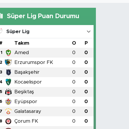
Süper Lig Puan Durumu
Süper Lig
#
Takım
O
P
Amed
0
0
1
Erzurumspor FK
0
0
2
Başakşehir
0
0
3
Kocaelispor
0
0
4
Beşiktaş
0
0
5
Eyüpspor
0
0
6
Galatasaray
0
0
7
Çorum FK
0
0
8