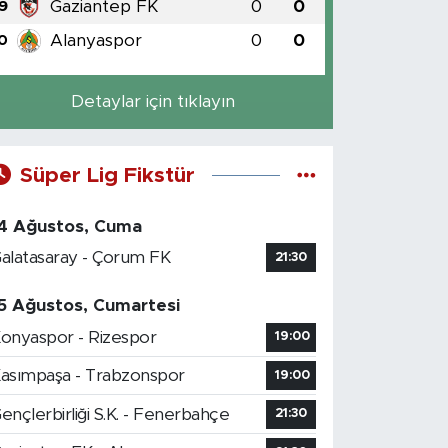
Gaziantep FK
0
0
9
Alanyaspor
0
0
0
Detaylar için tıklayın
Süper Lig Fikstür
4 Ağustos, Cuma
alatasaray - Çorum FK
21:30
5 Ağustos, Cumartesi
onyaspor - Rizespor
19:00
asımpaşa - Trabzonspor
19:00
ençlerbirliği S.K. - Fenerbahçe
21:30