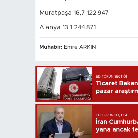
Muratpaşa 16,7 122.947
Alanya 13,1 244.871
Muhabir:
Emre ARKIN
EDITÖRÜN SEÇTIĞI
Ticaret Bakan
pazar araştır
EDITÖRÜN SEÇTIĞI
İran Cumhurb
yana ancak t