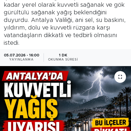
kadar yerel olarak kuvvetli sağanak ve gök
Magazin
gürültülü sağanak yağış beklendiğini
duyurdu. Antalya Valiliği, ani sel, su baskını,
Özel Haber
yıldırım, dolu ve kuvvetli rüzgara karşı
vatandaşların dikkatli ve tedbirli olmasını
Politika
istedi.
Resmi İlanlar
05.07.2026 - 16:00
1 DK
YAYINLANMA
OKUNMA SÜRESI
Sağlık
Spor
Turizm