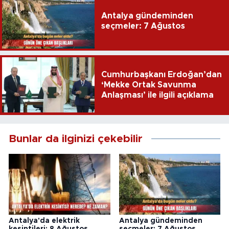
Antalya gündeminden
seçmeler: 7 Ağustos
Cumhurbaşkanı Erdoğan’dan
‘Mekke Ortak Savunma
Anlaşması’ ile ilgili açıklama
Bunlar da ilginizi çekebilir
Antalya'da elektrik
Antalya gündeminden
kesintileri: 8 Ağustos
seçmeler: 7 Ağustos