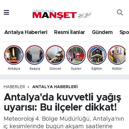
Asayiş
Antalya Nöbetçi Eczaneler
Antalya Haberleri
Resmi İlanlar
Gündem
Spo
Bilim & Teknoloji
Antalya Hava Durumu
Eğitim
Antalya Namaz Vakitleri
Ekonomi
Antalya Trafik Yoğunluk Haritası
Antalya
Asayiş
Güncel
İlçeler
Eğitim
Kültür-
Güncel
Süper Lig Puan Durumu ve Fikstür
HABERLER
ANTALYA HABERLERI
Antalya'da kuvvetli yağış
Gündem
Tüm Manşetler
uyarısı: Bu ilçeler dikkat!
İlçeler
Son Dakika Haberleri
Meteoroloji 4. Bölge Müdürlüğü, Antalya'nın
Kültür- Sanat
Haber Arşivi
iç kesimlerinde bugün akşam saatlerine