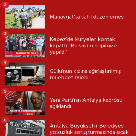
2
Manavgat’ta sahil düzenlemesi
3
Kepez’de kuryeler kontak
kapattı: ‘Bu saldırı hepimize
yapıldı’
4
Güllü'nün kızına ağırlaştırılmış
müebbet talebi
5
Yeni Parti'nin Antalya kadrosu
açıklandı
6
Antalya Büyükşehir Belediyesi
yolsuzluk soruşturmasında sıcak