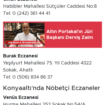
Habibler Mahallesi Sütçüler Caddesi No:8
Tel: 0 (242) 361 44 41
Altın Portakal'ın Jüri
Başkanı Derviş Zaim
Burak Eczanesi
Yeşilyurt Mahallesi 75. Yıl Caddesi 4322
Sokak, Ahatlı
Tel: 0 (506) 834 86 37
Konyaaltı'nda Nöbetçi Eczaneler
Venüs Eczanesi
Hurma Mahallesi 252 Sokak No:54/A