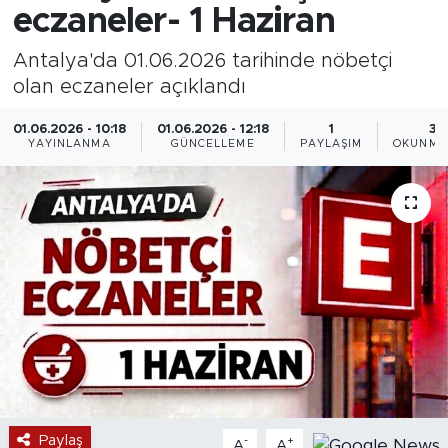
eczaneler- 1 Haziran
Antalya'da 01.06.2026 tarihinde nöbetçi
olan eczaneler açıklandı
01.06.2026 - 10:18
01.06.2026 - 12:18
1
3 
YAYINLANMA
GÜNCELLEME
PAYLAŞIM
OKUNMA
Paylaş
-
+
A
A