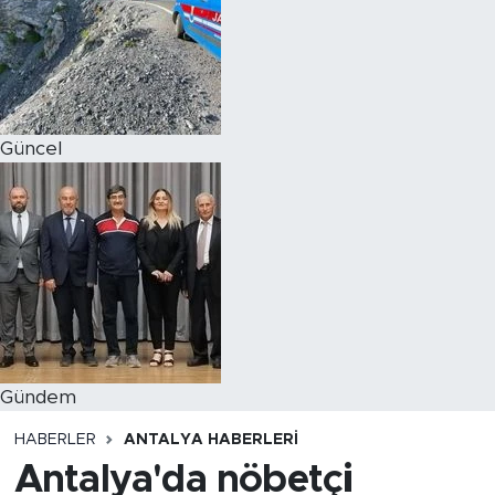
Magazin
Özel Haber
Güncel
Politika
Resmi İlanlar
Sağlık
Spor
Turizm
Gündem
HABERLER
ANTALYA HABERLERI
Antalya'da nöbetçi