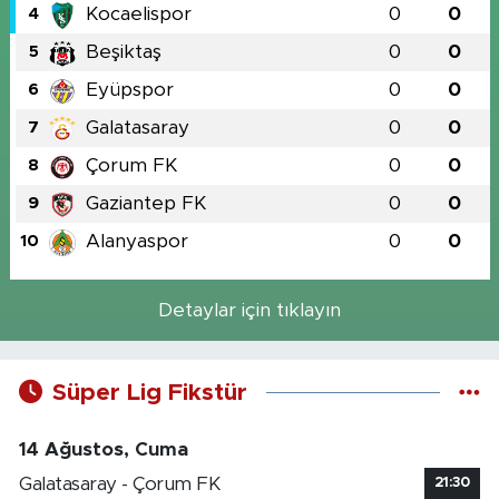
Kocaelispor
0
0
4
Beşiktaş
0
0
5
Eyüpspor
0
0
6
Galatasaray
0
0
7
Çorum FK
0
0
8
Gaziantep FK
0
0
9
Alanyaspor
0
0
10
Detaylar için tıklayın
Süper Lig Fikstür
14 Ağustos, Cuma
Galatasaray - Çorum FK
21:30