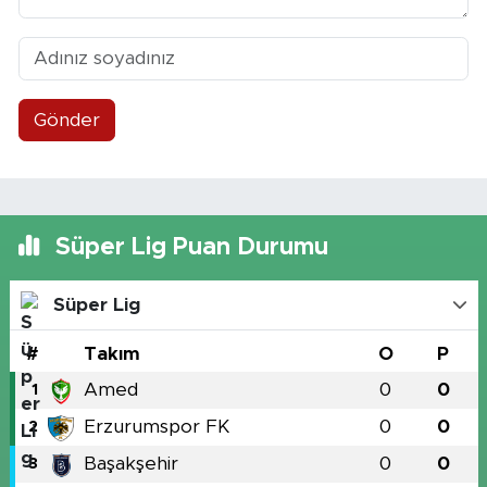
Gönder
Süper Lig Puan Durumu
Süper Lig
#
Takım
O
P
Amed
0
0
1
Erzurumspor FK
0
0
2
Başakşehir
0
0
3