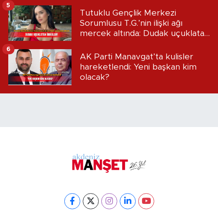
5
Tutuklu Gençlik Merkezi
Sorumlusu T.G.’nin ilişki ağı
mercek altında: Dudak uçuklatan
iddialar!
6
AK Parti Manavgat’ta kulisler
hareketlendi: Yeni başkan kim
olacak?