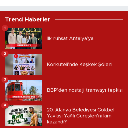
Trend Haberler
1
İlk ruhsat Antalya’ya
2
Korkuteli’nde Keşkek Şöleni
3
BBP’den nostalji tramvayı tepkisi
4
20. Alanya Belediyesi Gökbel
Yaylası Yağlı Güreşleri'ni kim
kazandı?