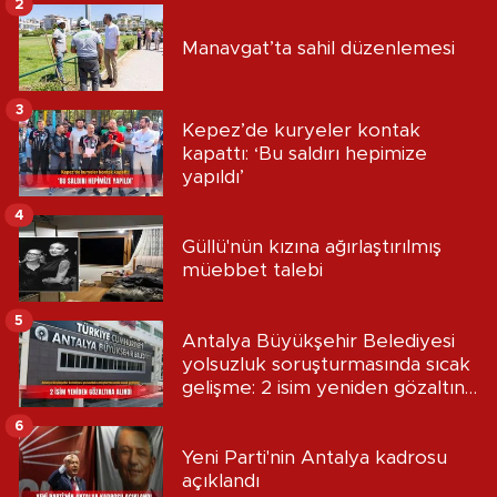
2
Manavgat’ta sahil düzenlemesi
3
Kepez’de kuryeler kontak
kapattı: ‘Bu saldırı hepimize
yapıldı’
4
Güllü'nün kızına ağırlaştırılmış
müebbet talebi
5
Antalya Büyükşehir Belediyesi
yolsuzluk soruşturmasında sıcak
gelişme: 2 isim yeniden gözaltına
alındı
6
Yeni Parti'nin Antalya kadrosu
açıklandı