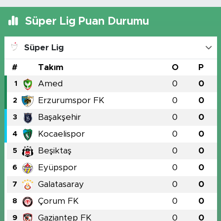
Süper Lig Puan Durumu
Süper Lig
#
Takım
O
P
Amed
0
0
1
Erzurumspor FK
0
0
2
Başakşehir
0
0
3
Kocaelispor
0
0
4
Beşiktaş
0
0
5
Eyüpspor
0
0
6
Galatasaray
0
0
7
Çorum FK
0
0
8
Gaziantep FK
0
0
9