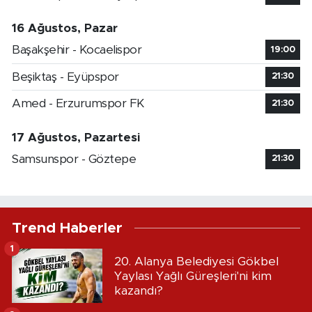
16 Ağustos, Pazar
Başakşehir - Kocaelispor
19:00
Beşiktaş - Eyüpspor
21:30
Amed - Erzurumspor FK
21:30
17 Ağustos, Pazartesi
Samsunspor - Göztepe
21:30
Trend Haberler
1
20. Alanya Belediyesi Gökbel
Yaylası Yağlı Güreşleri'ni kim
kazandı?