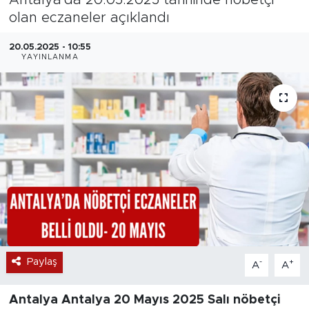
olan eczaneler açıklandı
Magazin
20.05.2025 - 10:55
Özel Haber
YAYINLANMA
Politika
Resmi İlanlar
Sağlık
Spor
Turizm
Paylaş
-
+
A
A
Antalya Antalya
20 Mayıs 2025 Salı nöbetçi