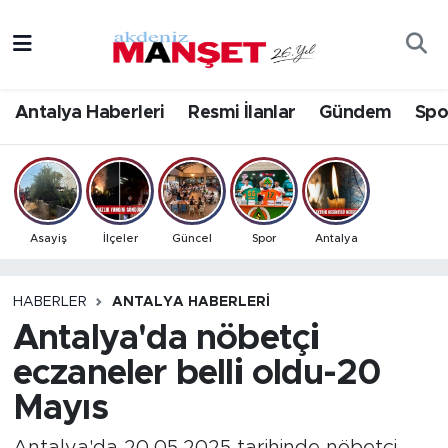
Asayiş
Antalya Nöbetçi Eczaneler
Antalya Haberleri
Resmi İlanlar
Gündem
Spo
Bilim & Teknoloji
Antalya Hava Durumu
Eğitim
Antalya Namaz Vakitleri
Ekonomi
Antalya Trafik Yoğunluk Haritası
Asayiş
İlçeler
Güncel
Spor
Antalya
Güncel
Süper Lig Puan Durumu ve Fikstür
HABERLER
ANTALYA HABERLERI
Antalya'da nöbetçi
Gündem
Tüm Manşetler
eczaneler belli oldu-20
İlçeler
Son Dakika Haberleri
Mayıs
Kültür- Sanat
Haber Arşivi
Antalya'da 20.05.2025 tarihinde nöbetçi