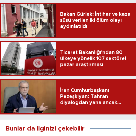
Bakan Gürlek: İntihar ve kaza
süsü verilen iki ölüm olayı
aydınlatıldı
Ticaret Bakanlığı'ndan 80
ülkeye yönelik 107 sektörel
pazar araştırması
İran Cumhurbaşkanı
Pezeşkiyan: Tahran
diyalogdan yana ancak
teslime zorlanamaz
Bunlar da ilginizi çekebilir