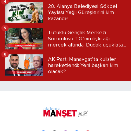
4
20. Alanya Belediyesi Gökbel
Yaylası Yağlı Güreşleri'ni kim
kazandı?
5
Tutuklu Gençlik Merkezi
Sorumlusu T.G.’nin ilişki ağı
mercek altında: Dudak uçuklatan
iddialar!
6
AK Parti Manavgat’ta kulisler
hareketlendi: Yeni başkan kim
olacak?