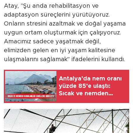
Atay, "Şu anda rehabilitasyon ve
adaptasyon süreçlerini yürütüyoruz.
Onların stresini azaltmak ve doğal yaşama
uygun ortam oluşturmak için çalışıyoruz.
Amacımız sadece yaşatmak değil,
elimizden gelen en iyi yaşam kalitesine
ulaşmalarını sağlamak" ifadelerini kullandı.
Antalya’da nem oranı
yüzde 85’e ulaştı:
Sıcak ve nemden
bunalanlar sahillere
akın etti