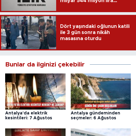
milyar 544 milyon lira
harcandı
Dört yaşındaki oğlunun katili
ile 3 gün sonra nikâh
masasına oturdu
Bunlar da ilginizi çekebilir
Antalya'da elektrik
Antalya gündeminden
kesintileri: 7 Ağustos
seçmeler: 6 Ağustos