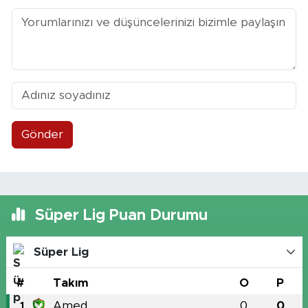
Gönder
Süper Lig Puan Durumu
Süper Lig
#
Takım
O
P
Amed
0
0
1