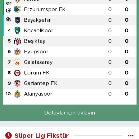
Erzurumspor FK
0
0
2
Başakşehir
0
0
3
Kocaelispor
0
0
4
Beşiktaş
0
0
5
Eyüpspor
0
0
6
Galatasaray
0
0
7
Çorum FK
0
0
8
Gaziantep FK
0
0
9
Alanyaspor
0
0
10
Detaylar için tıklayın
Süper Lig Fikstür