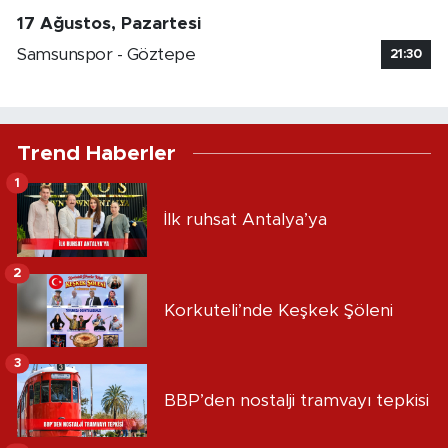
17 Ağustos, Pazartesi
Samsunspor - Göztepe
21:30
Trend Haberler
1
İlk ruhsat Antalya’ya
2
Korkuteli’nde Keşkek Şöleni
3
BBP’den nostalji tramvayı tepkisi