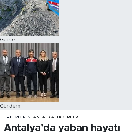
Magazin
Özel Haber
Güncel
Politika
Resmi İlanlar
Sağlık
Spor
Turizm
Gündem
HABERLER
ANTALYA HABERLERI
Antalya’da yaban hayatı