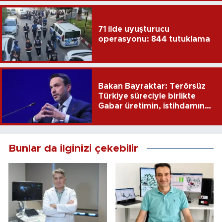
gözaltına alındı
71 ilde uyuşturucu
operasyonu: 844 tutuklama
Bakan Bayraktar: Terörsüz
Türkiye süreciyle birlikte
Gabar üretimin, istihdamın
ve umudun adresi oldu
Bunlar da ilginizi çekebilir