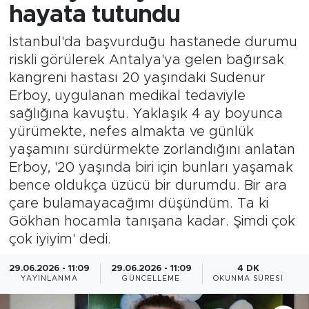
hayata tutundu
İstanbul'da başvurduğu hastanede durumu
riskli görülerek Antalya'ya gelen bağırsak
kangreni hastası 20 yaşındaki Sudenur
Erboy, uygulanan medikal tedaviyle
sağlığına kavuştu. Yaklaşık 4 ay boyunca
yürümekte, nefes almakta ve günlük
yaşamını sürdürmekte zorlandığını anlatan
Erboy, '20 yaşında biri için bunları yaşamak
bence oldukça üzücü bir durumdu. Bir ara
çare bulamayacağımı düşündüm. Ta ki
Gökhan hocamla tanışana kadar. Şimdi çok
çok iyiyim' dedi.
29.06.2026 - 11:09
29.06.2026 - 11:09
4 DK
YAYINLANMA
GÜNCELLEME
OKUNMA SÜRESI