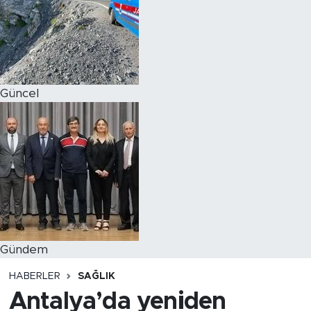
Magazin
Özel Haber
Güncel
Politika
Resmi İlanlar
Sağlık
Spor
Turizm
Gündem
HABERLER
SAĞLIK
Antalya’da yeniden