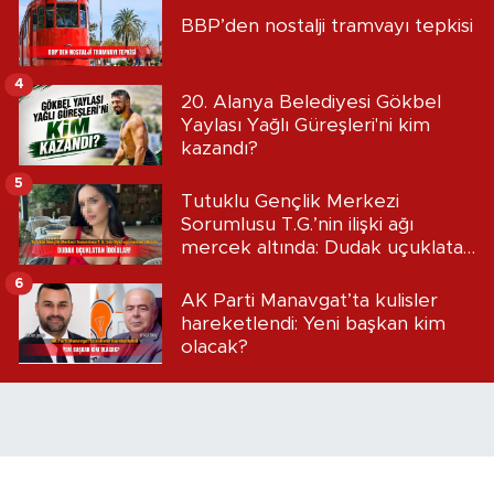
BBP’den nostalji tramvayı tepkisi
4
20. Alanya Belediyesi Gökbel
Yaylası Yağlı Güreşleri'ni kim
kazandı?
5
Tutuklu Gençlik Merkezi
Sorumlusu T.G.’nin ilişki ağı
mercek altında: Dudak uçuklatan
iddialar!
6
AK Parti Manavgat’ta kulisler
hareketlendi: Yeni başkan kim
olacak?