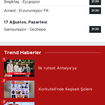
Beşiktaş - Eyüpspor
21:30
Amed - Erzurumspor FK
21:30
17 Ağustos, Pazartesi
Samsunspor - Göztepe
21:30
Trend Haberler
1
İlk ruhsat Antalya’ya
2
Korkuteli’nde Keşkek Şöleni
3