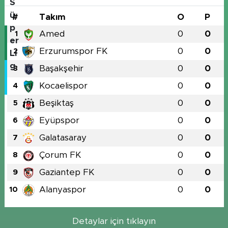
#
Takım
O
P
Amed
0
0
1
Erzurumspor FK
0
0
2
Başakşehir
0
0
3
Kocaelispor
0
0
4
Beşiktaş
0
0
5
Eyüpspor
0
0
6
Galatasaray
0
0
7
Çorum FK
0
0
8
Gaziantep FK
0
0
9
Alanyaspor
0
0
10
Detaylar için tıklayın