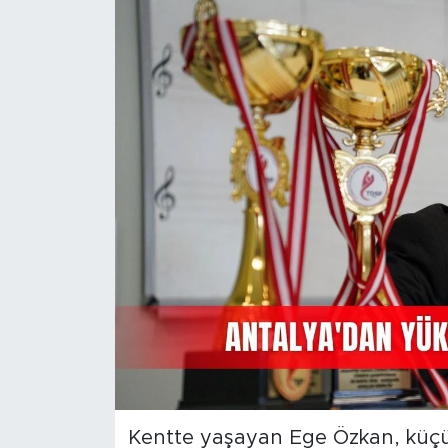
Magazin
Özel Haber
Politika
Resmi İlanlar
Sağlık
Spor
Turizm
Kentte yaşayan Ege Özkan, küçük