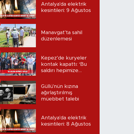
Antalya'da elektrik
kesintileri: 9 Ağustos
Manavgat’ta sahil
düzenlemesi
Kepez’de kuryeler
kontak kapattı: ‘Bu
saldırı hepimize
yapıldı’
Güllü'nün kızına
ağırlaştırılmış
müebbet talebi
Antalya'da elektrik
kesintileri: 8 Ağustos