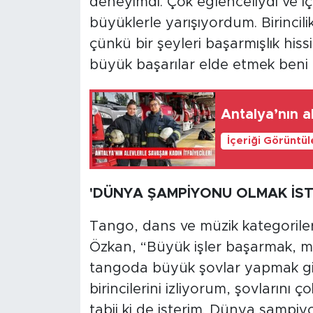
deneyimdi. Çok eğlenceliydi ve 
büyüklerle yarışıyordum. Birincil
çünkü bir şeyleri başarmışlık hissi
büyük başarılar elde etmek beni 
Antalya’nın al
İçeriği Görüntü
'DÜNYA ŞAMPİYONU OLMAK İST
Tango, dans ve müzik kategoriler
Özkan, “Büyük işler başarmak, m
tangoda büyük şovlar yapmak gi
birincilerini izliyorum, şovlarını
tabii ki de isterim. Dünya şamp