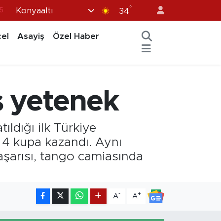
°
Konyaaltı
8
34
2
el
Asayiş
Özel Haber
8
0
4
ş yetenek
5
ldığı ilk Türkiye
 4 kupa kazandı. Aynı
başarısı, tango camiasında
-
+
A
A