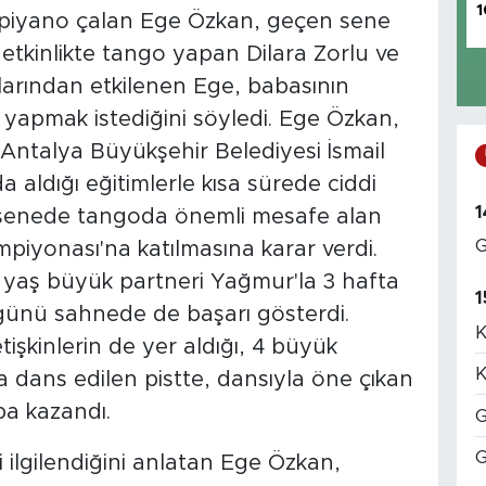
1
piyano çalan Ege Özkan, geçen sene
etkinlikte tango yapan Dilara Zorlu ve
arından etkilenen Ege, babasının
 yapmak istediğini söyledi. Ege Özkan,
 Antalya Büyükşehir Belediyesi İsmail
aldığı eğitimlerle kısa sürede ciddi
1
 senede tangoda önemli mesafe alan
G
mpiyonası'na katılmasına karar verdi.
 yaş büyük partneri Yağmur'la 3 hafta
1
 günü sahnede de başarı gösterdi.
K
tişkinlerin de yer aldığı, 4 büyük
K
 dans edilen pistte, dansıyla öne çıkan
pa kazandı.
G
G
 ilgilendiğini anlatan Ege Özkan,