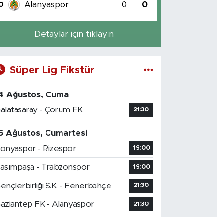
Alanyaspor
0
0
0
Detaylar için tıklayın
Süper Lig Fikstür
4 Ağustos, Cuma
alatasaray - Çorum FK
21:30
5 Ağustos, Cumartesi
onyaspor - Rizespor
19:00
asımpaşa - Trabzonspor
19:00
ençlerbirliği S.K. - Fenerbahçe
21:30
aziantep FK - Alanyaspor
21:30