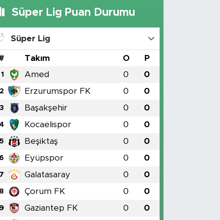
Süper Lig Puan Durumu
Süper Lig
#
Takım
O
P
Amed
0
0
1
Erzurumspor FK
0
0
2
Başakşehir
0
0
3
Kocaelispor
0
0
4
Beşiktaş
0
0
5
Eyüpspor
0
0
6
Galatasaray
0
0
7
Çorum FK
0
0
8
Gaziantep FK
0
0
9