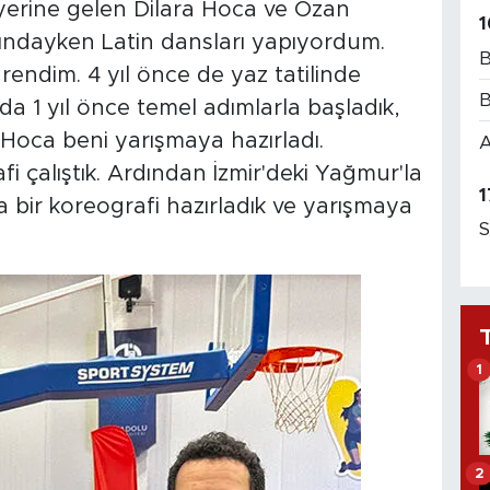
yerine gelen Dilara Hoca ve Ozan
1
ındayken Latin dansları yapıyordum.
B
ndim. 4 yıl önce de yaz tatilinde
B
 1 yıl önce temel adımlarla başladık,
 Hoca beni yarışmaya hazırladı.
A
i çalıştık. Ardından İzmir'deki Yağmur'la
1
 bir koreografi hazırladık ve yarışmaya
S
1
2