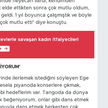
içimde heyecan vardı, kendimden
ik elde ettikten sonra çok mutlu oldum,
 geldi. 1 yıl boyunca çalışmıştık ve böyle
çok mutlu etti" diye konuştu.
evlerle savaşan kadın itfaiyecileri
le
İYORUM'
inde ilerlemek istediğini söyleyen Ege
esela piyanoda konserlere çıkmak,
bi hedeflerim var. Tangoda da dünya
 çok beğeniyorum, onlar gibi dans etmek
iyonuyla dans etmek herkesten çok