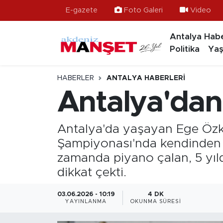
E-gazete
Foto Galeri
Video
Antalya Habe
Asayiş
Antalya Nöbetçi Eczaneler
Politika
Yaş
Bilim & Teknoloji
Antalya Hava Durumu
HABERLER
ANTALYA HABERLERI
Eğitim
Antalya Namaz Vakitleri
Antalya'dan
Ekonomi
Antalya Trafik Yoğunluk Haritası
Antalya'da yaşayan Ege Özkan 
Güncel
Süper Lig Puan Durumu ve Fikstür
Şampiyonası'nda kendinden y
zamanda piyano çalan, 5 yıld
Gündem
Tüm Manşetler
dikkat çekti.
İlçeler
Son Dakika Haberleri
03.06.2026 - 10:19
4 DK
YAYINLANMA
OKUNMA SÜRESI
Kültür- Sanat
Haber Arşivi