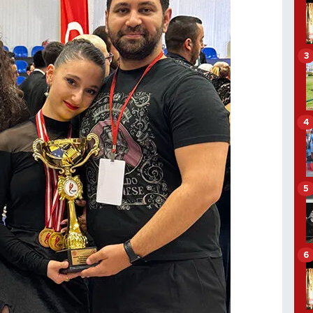
3
4
5
6