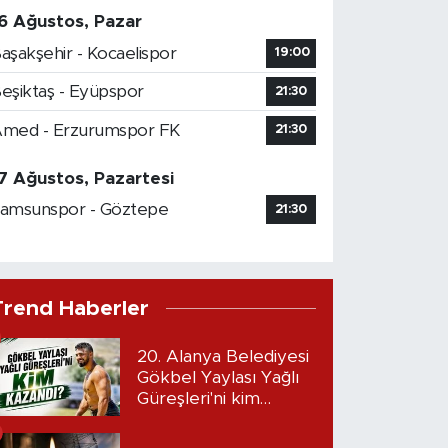
6 Ağustos, Pazar
aşakşehir - Kocaelispor
19:00
eşiktaş - Eyüpspor
21:30
med - Erzurumspor FK
21:30
7 Ağustos, Pazartesi
amsunspor - Göztepe
21:30
Trend Haberler
20. Alanya Belediyesi
Gökbel Yaylası Yağlı
Güreşleri'ni kim
kazandı?