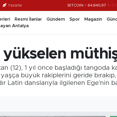
Yazarlar
DOLAR
47,7436
%0.1
EURO
55,2510
%0.3
rleri
Resmi İlanlar
Gündem
Spor
Magazin
Günc
STERLİN
64,4811
%0.3
ayan Antalya
GRAM ALTIN
6660.55
%
BİST100
13.779
%-1
 yükselen müthi
BITCOIN
64.840,97
%-0.1
(12), 1 yıl önce başladığı tangoda katı
aşça büyük rakiplerini geride bırakıp,
ır Latin danslarıyla ilgilenen Ege'nin 