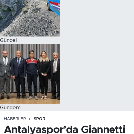
Magazin
Özel Haber
Güncel
Politika
Resmi İlanlar
Sağlık
Spor
Turizm
Gündem
HABERLER
SPOR
Antalyaspor’da Giannetti