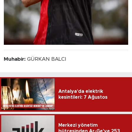
Muhabir:
GÜRKAN BALCI
Antalya'da elektrik
kesintileri: 7 Ağustos
Merkezi yönetim
bütçesinden Ar-Ge'ye 253