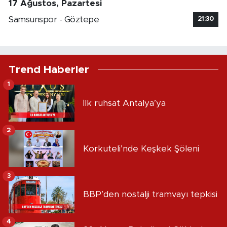
17 Ağustos, Pazartesi
Samsunspor - Göztepe
21:30
Trend Haberler
1
İlk ruhsat Antalya’ya
2
Korkuteli’nde Keşkek Şöleni
3
BBP’den nostalji tramvayı tepkisi
4