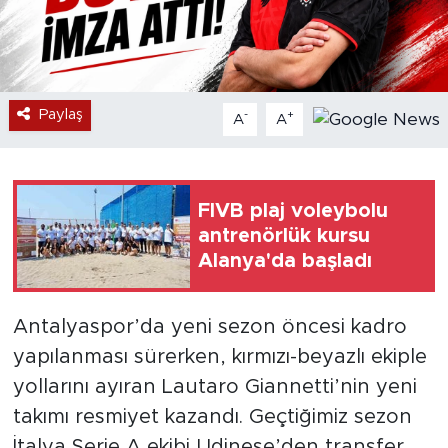
Paylaş
-
+
A
A
FIVB plaj voleybolu
antrenörlük kursu
Alanya'da başladı
Antalyaspor’da yeni sezon öncesi kadro
yapılanması sürerken, kırmızı-beyazlı ekiple
yollarını ayıran Lautaro Giannetti’nin yeni
takımı resmiyet kazandı. Geçtiğimiz sezon
İtalya Serie A ekibi Udinese’den transfer