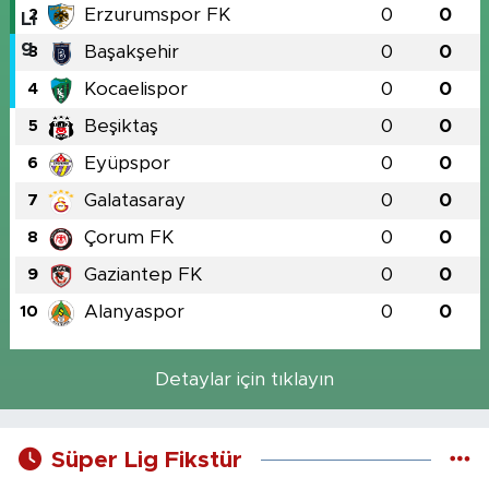
Erzurumspor FK
0
0
2
Başakşehir
0
0
3
Kocaelispor
0
0
4
Beşiktaş
0
0
5
Eyüpspor
0
0
6
Galatasaray
0
0
7
Çorum FK
0
0
8
Gaziantep FK
0
0
9
Alanyaspor
0
0
10
Detaylar için tıklayın
Süper Lig Fikstür