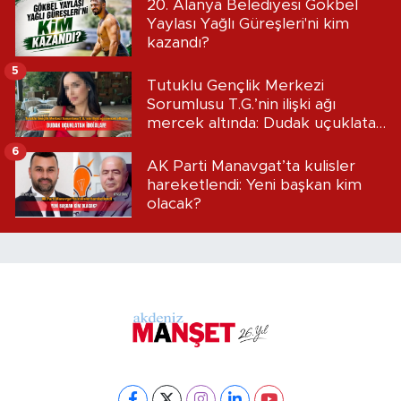
20. Alanya Belediyesi Gökbel
Yaylası Yağlı Güreşleri'ni kim
kazandı?
5
Tutuklu Gençlik Merkezi
Sorumlusu T.G.’nin ilişki ağı
mercek altında: Dudak uçuklatan
iddialar!
6
AK Parti Manavgat’ta kulisler
hareketlendi: Yeni başkan kim
olacak?