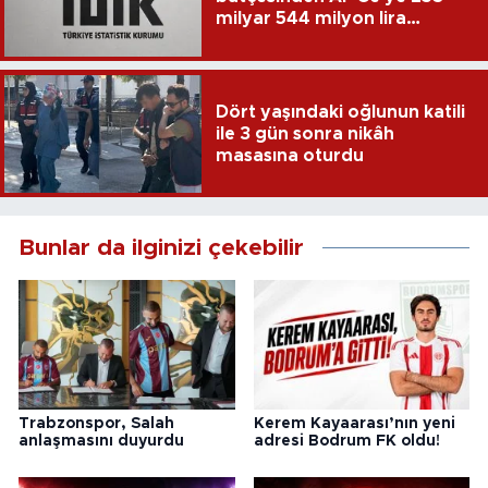
milyar 544 milyon lira
harcandı
Dört yaşındaki oğlunun katili
ile 3 gün sonra nikâh
masasına oturdu
Bunlar da ilginizi çekebilir
Trabzonspor, Salah
Kerem Kayaarası’nın yeni
anlaşmasını duyurdu
adresi Bodrum FK oldu!