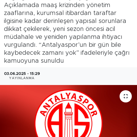
Açıklamada maaş krizinden yönetim
Magazin
zaaflarına, kurumsal itibardan taraftar
ilgisine kadar derinleşen yapısal sorunlara
Özel Haber
dikkat çekilerek, yeni sezon öncesi acil
müdahale ve yeniden yapılanma ihtiyacı
Politika
vurgulandı. “Antalyaspor’un bir gün bile
kaybedecek zamanı yok” ifadeleriyle çağrı
Resmi İlanlar
kamuoyuna sunuldu
Sağlık
03.06.2025 - 15:29
YAYINLANMA
Spor
Turizm