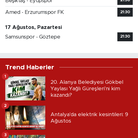
Beşiktaş - Eyüpspor
21:30
Amed - Erzurumspor FK
21:30
17 Ağustos, Pazartesi
Samsunspor - Göztepe
21:30
Trend Haberler
1
20. Alanya Belediyesi Gökbel
Yaylası Yağlı Güreşleri'ni kim
kazandı?
2
Antalya'da elektrik kesintileri: 9
Ağustos
3