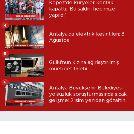
Kepez’de kuryeler kontak
kapattı: ‘Bu saldırı hepimize
yapıldı’
4
Antalya'da elektrik kesintileri: 8
Ağustos
5
Güllü'nün kızına ağırlaştırılmış
müebbet talebi
6
Antalya Büyükşehir Belediyesi
yolsuzluk soruşturmasında sıcak
gelişme: 2 isim yeniden gözaltına
alındı