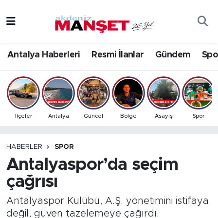
Asayiş
Antalya Nöbetçi Eczaneler
Antalya Haberleri
Resmi İlanlar
Gündem
Spo
Bilim & Teknoloji
Antalya Hava Durumu
Eğitim
Antalya Namaz Vakitleri
Ekonomi
Antalya Trafik Yoğunluk Haritası
İlçeler
Antalya
Güncel
Bölge
Asayiş
Spor
Güncel
Süper Lig Puan Durumu ve Fikstür
HABERLER
SPOR
Antalyaspor’da seçim
Gündem
Tüm Manşetler
çağrısı
İlçeler
Son Dakika Haberleri
Antalyaspor Kulübü, A.Ş. yönetimini istifaya
Kültür- Sanat
Haber Arşivi
değil, güven tazelemeye çağırdı.