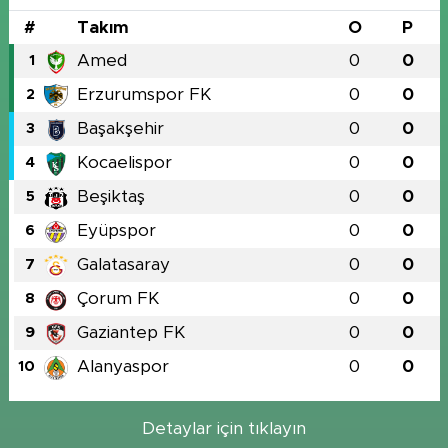
#
Takım
O
P
Amed
0
0
1
Erzurumspor FK
0
0
2
Başakşehir
0
0
3
Kocaelispor
0
0
4
Beşiktaş
0
0
5
Eyüpspor
0
0
6
Galatasaray
0
0
7
Çorum FK
0
0
8
Gaziantep FK
0
0
9
Alanyaspor
0
0
10
Detaylar için tıklayın