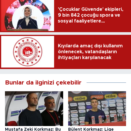
'Çocuklar Güvende' ekipleri,
9 bin 842 çocuğu spora ve
sosyal faaliyetlere
yönlendirdi
Kıyılarda amaç dışı kullanım
önlenecek, vatandaşların
ihtiyaçları karşılanacak
Bunlar da ilginizi çekebilir
Mustafa Zeki Korkmaz: Bu
Bülent Korkmaz: Lige