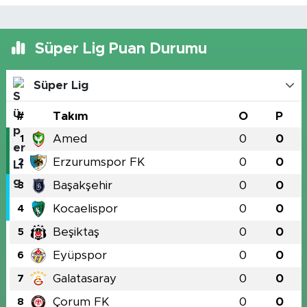
Süper Lig Puan Durumu
Süper Lig
#
Takım
O
P
Amed
0
0
1
Erzurumspor FK
0
0
2
Başakşehir
0
0
3
Kocaelispor
0
0
4
Beşiktaş
0
0
5
Eyüpspor
0
0
6
Galatasaray
0
0
7
Çorum FK
0
0
8