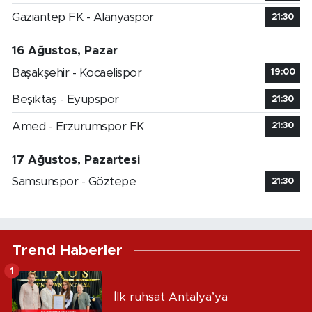
Gaziantep FK - Alanyaspor
21:30
16 Ağustos, Pazar
Başakşehir - Kocaelispor
19:00
Beşiktaş - Eyüpspor
21:30
Amed - Erzurumspor FK
21:30
17 Ağustos, Pazartesi
Samsunspor - Göztepe
21:30
Trend Haberler
1
İlk ruhsat Antalya’ya