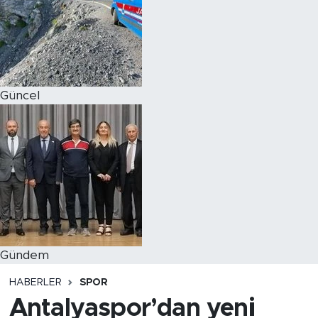
Magazin
Özel Haber
Güncel
Politika
Resmi İlanlar
Sağlık
Spor
Turizm
Gündem
HABERLER
SPOR
Antalyaspor’dan yeni