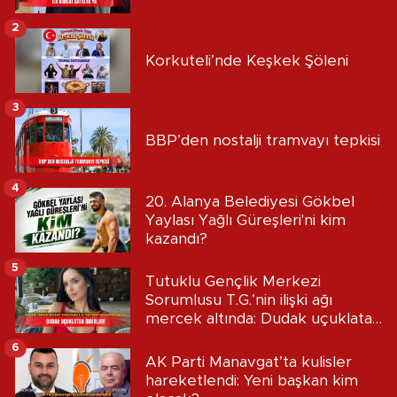
2
Korkuteli’nde Keşkek Şöleni
3
BBP’den nostalji tramvayı tepkisi
4
20. Alanya Belediyesi Gökbel
Yaylası Yağlı Güreşleri'ni kim
kazandı?
5
Tutuklu Gençlik Merkezi
Sorumlusu T.G.’nin ilişki ağı
mercek altında: Dudak uçuklatan
iddialar!
6
AK Parti Manavgat’ta kulisler
hareketlendi: Yeni başkan kim