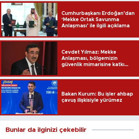
Cumhurbaşkanı Erdoğan’dan
‘Mekke Ortak Savunma
Anlaşması’ ile ilgili açıklama
Cevdet Yılmaz: Mekke
Anlaşması, bölgemizin
güvenlik mimarisine katkı
sağlayacak
Bakan Kurum: Bu işler ahbap
çavuş ilişkisiyle yürümez
Bunlar da ilginizi çekebilir