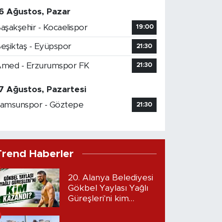
6 Ağustos, Pazar
aşakşehir - Kocaelispor
19:00
eşiktaş - Eyüpspor
21:30
med - Erzurumspor FK
21:30
7 Ağustos, Pazartesi
amsunspor - Göztepe
21:30
Trend Haberler
20. Alanya Belediyesi
Gökbel Yaylası Yağlı
Güreşleri'ni kim
kazandı?