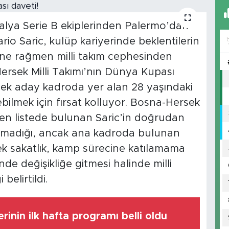
alya Serie B ekiplerinden Palermo’dan
ario Saric, kulüp kariyerinde beklentilerin
ine rağmen milli takım cephesinden
-Hersek Milli Takımı’nın Dünya Kupası
dek aday kadroda yer alan 28 yaşındaki
ilmek için fırsat kolluyor. Bosna-Hersek
nen listede bulunan Saric’in doğrudan
madığı, ancak ana kadroda bulunan
k sakatlık, kamp sürecine katılamama
de değişikliğe gitmesi halinde milli
belirtildi.
rinin ilk hafta programı belli oldu