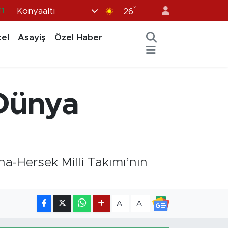
°
Konyaaltı
11
26
8
el
Asayiş
Özel Haber
2
8
3
 Dünya
4
a-Hersek Milli Takımı’nın
-
+
A
A