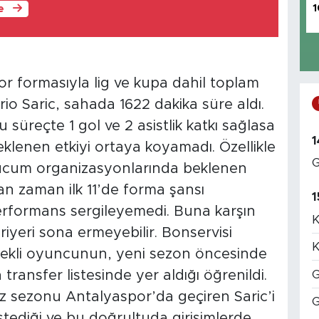
1
le
r formasıyla lig ve kupa dahil toplam
o Saric, sahada 1622 dakika süre aldı.
üreçte 1 gol ve 2 asistlik katkı sağlasa
1
lenen etkiyi ortaya koyamadı. Özellikle
G
ücum organizasyonlarında beklenen
n zaman ilk 11’de forma şansı
1
performans sergileyemedi. Buna karşın
K
iyeri sona ermeyebilir. Bonservisi
K
ekli oyuncunun, yeni sezon öncesinde
G
transfer listesinde yer aldığı öğrenildi.
iz sezonu Antalyaspor’da geçiren Saric’i
G
stediği ve bu doğrultuda girişimlerde