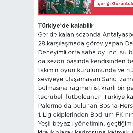
İçeriği Görüntü
Türkiye’de kalabilir
Geride kalan sezonda Antalyaspo
28 karşılaşmada görev yapan Dari
Deneyimli orta saha oyuncusu bu s
da sezon başında kendisinden bek
takımın oyun kurulumunda ve h
seviyeye ulaşamayan Saric, zama
bulmasına rağmen istikrarlı bir 
tecrübeli futbolcunun Türkiye kar
Palermo’da bulunan Bosna-Hers
1. Lig ekiplerinden Bodrum FK’nın 
Yeşil-beyazlı yönetimin, geçtiğim
kiralık olarak kadrosuna katmak i