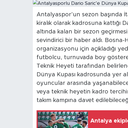
Magazin
Antalyaspor’un sezon başında İt
kiralık olarak kadrosuna kattığı D
Özel Haber
altında kalan bir sezon geçirmes
Politika
sevindirici bir haber aldı. Bosna
organizasyonu için açıkladığı ye
Resmi İlanlar
futbolcu, turnuvada boy göstereb
Teknik Heyeti tarafından belirle
Sağlık
Dünya Kupası kadrosunda yer al
oyuncular arasında yaşanabilece
Spor
veya teknik heyetin kadro tercihin
Turizm
takım kampına davet edilebileceği 
Antalya ekiple