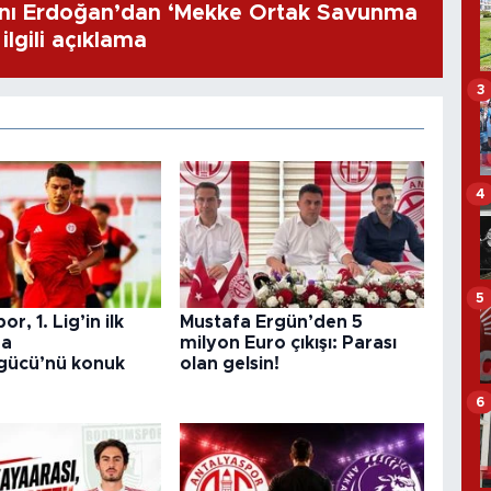
ı Erdoğan’dan ‘Mekke Ortak Savunma
ilgili açıklama
3
4
5
r, 1. Lig’in ilk
Mustafa Ergün’den 5
da
milyon Euro çıkışı: Parası
gücü’nü konuk
olan gelsin!
6