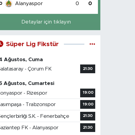
Alanyaspor
0
0
0
Detaylar için tıklayın
Süper Lig Fikstür
4 Ağustos, Cuma
alatasaray - Çorum FK
21:30
5 Ağustos, Cumartesi
onyaspor - Rizespor
19:00
asımpaşa - Trabzonspor
19:00
ençlerbirliği S.K. - Fenerbahçe
21:30
aziantep FK - Alanyaspor
21:30