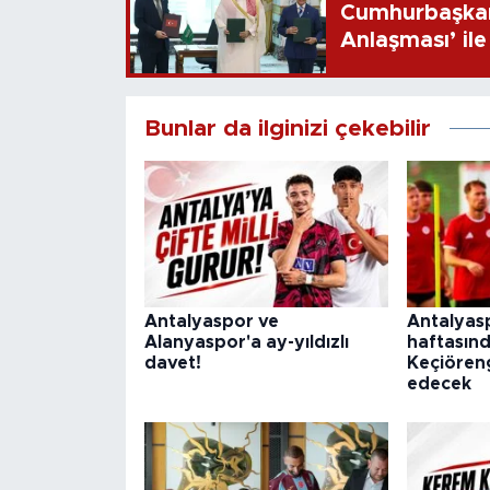
Cumhurbaşkan
Anlaşması’ ile 
Bunlar da ilginizi çekebilir
Antalyaspor ve
Antalyaspo
Alanyaspor'a ay-yıldızlı
haftasın
davet!
Keçiören
edecek