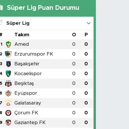
Süper Lig Puan Durumu
Süper Lig
#
Takım
O
P
Amed
0
0
1
Erzurumspor FK
0
0
2
Başakşehir
0
0
3
Kocaelispor
0
0
4
Beşiktaş
0
0
5
Eyüpspor
0
0
6
Galatasaray
0
0
7
Çorum FK
0
0
8
Gaziantep FK
0
0
9