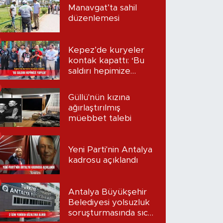
Manavgat’ta sahil
düzenlemesi
Kepez’de kuryeler
kontak kapattı: ‘Bu
saldırı hepimize
yapıldı’
Güllü'nün kızına
ağırlaştırılmış
müebbet talebi
Yeni Parti'nin Antalya
kadrosu açıklandı
Antalya Büyükşehir
Belediyesi yolsuzluk
soruşturmasında sıcak