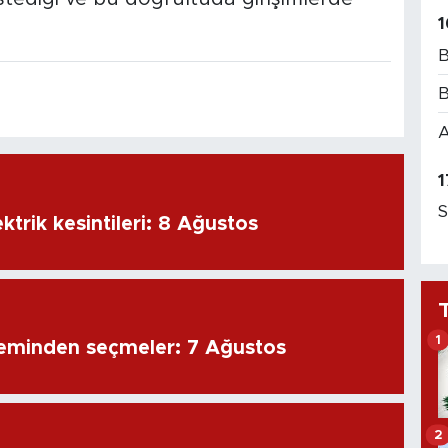
1
B
B
A
1
S
ktrik kesintileri: 8 Ağustos
1
eminden seçmeler: 7 Ağustos
2