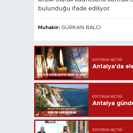
bulunduğu ifade ediliyor.
Muhabir:
GÜRKAN BALCI
EDITÖRÜN SEÇTIĞI
Antalya'da ele
EDITÖRÜN SEÇTIĞI
Antalya günd
EDITÖRÜN SEÇTIĞI