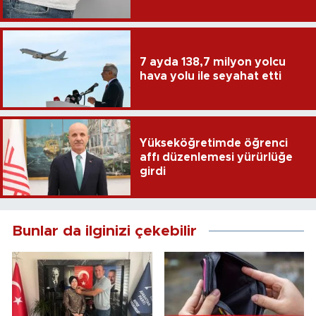
7 ayda 138,7 milyon yolcu
hava yolu ile seyahat etti
Yükseköğretimde öğrenci
affı düzenlemesi yürürlüğe
girdi
Bunlar da ilginizi çekebilir