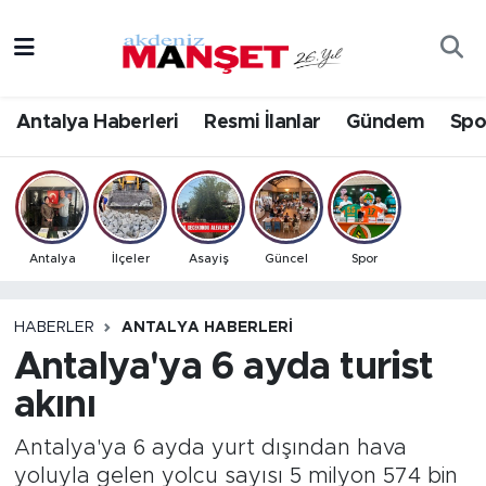
Asayiş
Antalya Nöbetçi Eczaneler
Antalya Haberleri
Resmi İlanlar
Gündem
Spo
Bilim & Teknoloji
Antalya Hava Durumu
Eğitim
Antalya Namaz Vakitleri
Ekonomi
Antalya Trafik Yoğunluk Haritası
Antalya
İlçeler
Asayiş
Güncel
Spor
Güncel
Süper Lig Puan Durumu ve Fikstür
HABERLER
ANTALYA HABERLERI
Antalya'ya 6 ayda turist
Gündem
Tüm Manşetler
akını
İlçeler
Son Dakika Haberleri
Antalya'ya 6 ayda yurt dışından hava
Kültür- Sanat
Haber Arşivi
yoluyla gelen yolcu sayısı 5 milyon 574 bin