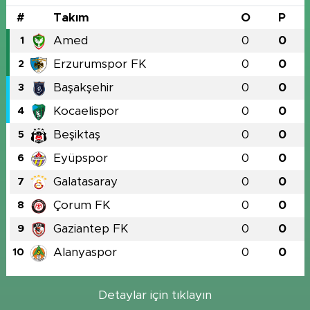
#
Takım
O
P
Amed
0
0
1
Erzurumspor FK
0
0
2
Başakşehir
0
0
3
Kocaelispor
0
0
4
Beşiktaş
0
0
5
Eyüpspor
0
0
6
Galatasaray
0
0
7
Çorum FK
0
0
8
Gaziantep FK
0
0
9
Alanyaspor
0
0
10
Detaylar için tıklayın