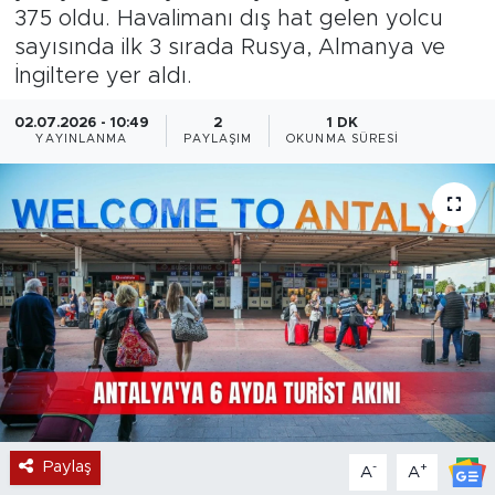
375 oldu. Havalimanı dış hat gelen yolcu
Magazin
sayısında ilk 3 sırada Rusya, Almanya ve
İngiltere yer aldı.
Özel Haber
02.07.2026 - 10:49
2
1 DK
YAYINLANMA
PAYLAŞIM
OKUNMA SÜRESI
Politika
Resmi İlanlar
Sağlık
Spor
Turizm
Paylaş
-
+
A
A