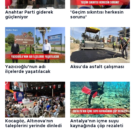
Anahtar Parti giderek
‘Geçim sıkıntısı herkesin
güçleniyor
sorunu’
Yazıcıoğlu’nun adı
Aksu'da asfalt çalışması
ilçelerde yaşatılacak
Kocagöz, Altınova'nın
Antalya’nın içme suyu
taleplerini yerinde dinledi
kaynağında çöp rezaleti