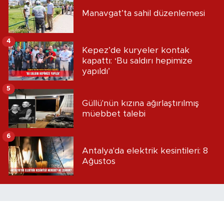
Manavgat’ta sahil düzenlemesi
4
Kepez’de kuryeler kontak
kapattı: ‘Bu saldırı hepimize
yapıldı’
5
Güllü'nün kızına ağırlaştırılmış
müebbet talebi
6
Antalya'da elektrik kesintileri: 8
Ağustos