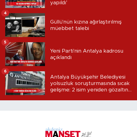
yapıldı’
4
Güllü'nün kızına ağırlaştırılmış
müebbet talebi
5
Yeni Parti'nin Antalya kadrosu
açıklandı
6
Antalya Büyükşehir Belediyesi
yolsuzluk soruşturmasında sıcak
gelişme: 2 isim yeniden gözaltına
alındı