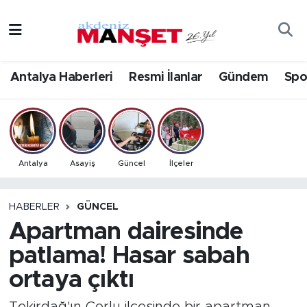
Asayiş
Antalya Nöbetçi Eczaneler
Antalya Haberleri
Resmi İlanlar
Gündem
Spo
Bilim & Teknoloji
Antalya Hava Durumu
Eğitim
Antalya Namaz Vakitleri
Ekonomi
Antalya Trafik Yoğunluk Haritası
Antalya
Asayiş
Güncel
İlçeler
Güncel
Süper Lig Puan Durumu ve Fikstür
HABERLER
GÜNCEL
Apartman dairesinde
Gündem
Tüm Manşetler
patlama! Hasar sabah
İlçeler
Son Dakika Haberleri
ortaya çıktı
Kültür- Sanat
Haber Arşivi
Tekirdağ'ın Çorlu ilçesinde bir apartman