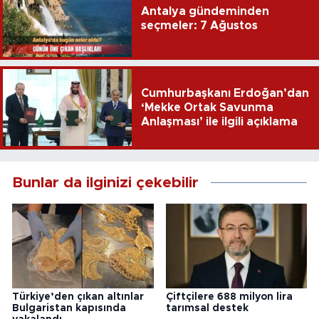
Antalya gündeminden
seçmeler: 7 Ağustos
Cumhurbaşkanı Erdoğan’dan
‘Mekke Ortak Savunma
Anlaşması’ ile ilgili açıklama
Bunlar da ilginizi çekebilir
Türkiye’den çıkan altınlar
Çiftçilere 688 milyon lira
Bulgaristan kapısında
tarımsal destek