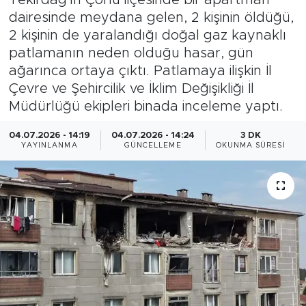
dairesinde meydana gelen, 2 kişinin öldüğü,
Magazin
2 kişinin de yaralandığı doğal gaz kaynaklı
patlamanın neden olduğu hasar, gün
Özel Haber
ağarınca ortaya çıktı. Patlamaya ilişkin İl
Çevre ve Şehircilik ve İklim Değişikliği İl
Politika
Müdürlüğü ekipleri binada inceleme yaptı.
Resmi İlanlar
04.07.2026 - 14:19
04.07.2026 - 14:24
3 DK
YAYINLANMA
GÜNCELLEME
OKUNMA SÜRESI
Sağlık
Spor
Turizm