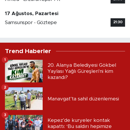
17 Ağustos, Pazartesi
Samsunspor - Göztepe
21:30
Trend Haberler
1
20. Alanya Belediyesi Gökbel
Yaylası Yağlı Güreşleri'ni kim
kazandı?
2
Manavgat’ta sahil düzenlemesi
3
Kepez’de kuryeler kontak
kapattı: ‘Bu saldırı hepimize