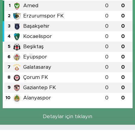
Amed
0
0
1
Erzurumspor FK
0
0
2
Başakşehir
0
0
3
Kocaelispor
0
0
4
Beşiktaş
0
0
5
Eyüpspor
0
0
6
Galatasaray
0
0
7
Çorum FK
0
0
8
Gaziantep FK
0
0
9
Alanyaspor
0
0
10
Detaylar için tıklayın