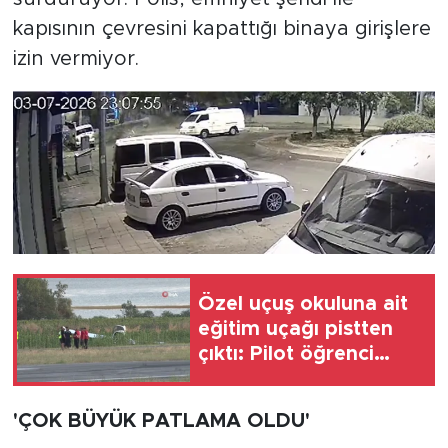
kapısının çevresini kapattığı binaya girişlere
izin vermiyor.
Özel uçuş okuluna ait
eğitim uçağı pistten
çıktı: Pilot öğrenci
yaralandı
'ÇOK BÜYÜK PATLAMA OLDU'