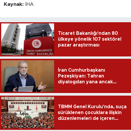
Kaynak:
İHA
Ticaret Bakanlığı'ndan 80
ülkeye yönelik 107 sektörel
pazar araştırması
İran Cumhurbaşkanı
Pezeşkiyan: Tahran
diyalogdan yana ancak
teslime zorlanamaz
TBMM Genel Kurulu'nda, suça
sürüklenen çocuklara ilişkin
düzenlemeleri de içeren
teklifin 6 maddesi kabul
edildi