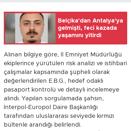
Belçika'dan Antalya'ya
gelmişti, feci kazada
yaşamını yitirdi
Alınan bilgiye göre, İl Emniyet Müdürlüğü
ekiplerince yürütülen risk analizi ve istihbari
çalışmalar kapsamında şüpheli olarak
değerlendirilen E.B.G., hedef odaklı
pasaport kontrolü ve detaylı incelemeye
alındı. Yapılan sorgulamada şahsın,
İnterpol-Europol Daire Başkanlığı
tarafından uluslararası seviyede kırmızı
bültenle arandığı belirlendi.