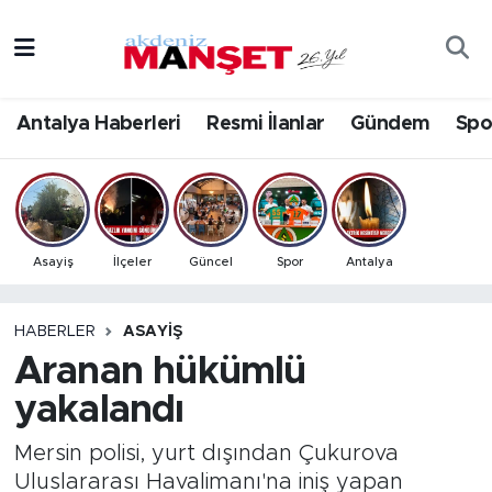
Asayiş
Antalya Nöbetçi Eczaneler
Antalya Haberleri
Resmi İlanlar
Gündem
Spo
Bilim & Teknoloji
Antalya Hava Durumu
Eğitim
Antalya Namaz Vakitleri
Ekonomi
Antalya Trafik Yoğunluk Haritası
Asayiş
İlçeler
Güncel
Spor
Antalya
Güncel
Süper Lig Puan Durumu ve Fikstür
HABERLER
ASAYIŞ
Aranan hükümlü
Gündem
Tüm Manşetler
yakalandı
İlçeler
Son Dakika Haberleri
Mersin polisi, yurt dışından Çukurova
Kültür- Sanat
Haber Arşivi
Uluslararası Havalimanı'na iniş yapan