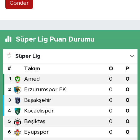
Gönder
Süper Lig Puan Durumu
Süper Lig
#
Takım
O
P
Amed
0
0
1
Erzurumspor FK
0
0
2
Başakşehir
0
0
3
Kocaelispor
0
0
4
Beşiktaş
0
0
5
Eyüpspor
0
0
6