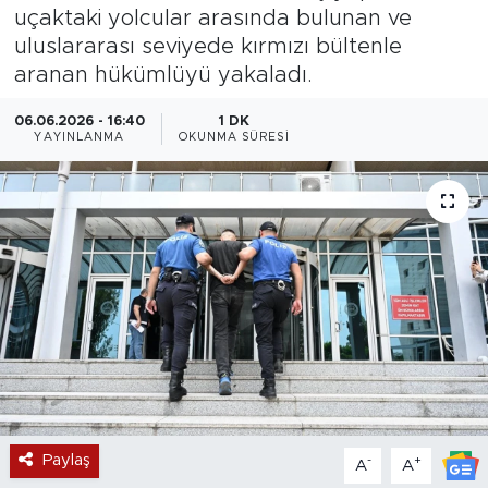
uçaktaki yolcular arasında bulunan ve
Magazin
uluslararası seviyede kırmızı bültenle
aranan hükümlüyü yakaladı.
Özel Haber
06.06.2026 - 16:40
1 DK
YAYINLANMA
OKUNMA SÜRESI
Politika
Resmi İlanlar
Sağlık
Spor
Turizm
Paylaş
-
+
A
A