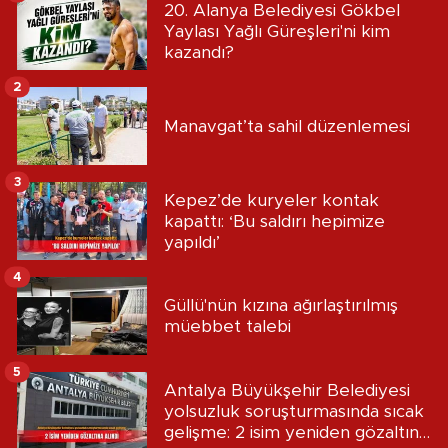
20. Alanya Belediyesi Gökbel
Yaylası Yağlı Güreşleri'ni kim
kazandı?
2
Manavgat’ta sahil düzenlemesi
3
Kepez’de kuryeler kontak
kapattı: ‘Bu saldırı hepimize
yapıldı’
4
Güllü'nün kızına ağırlaştırılmış
müebbet talebi
5
Antalya Büyükşehir Belediyesi
yolsuzluk soruşturmasında sıcak
gelişme: 2 isim yeniden gözaltına