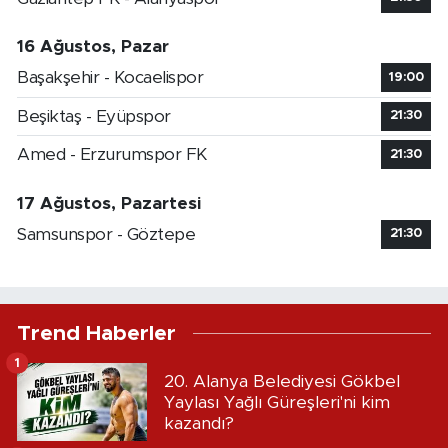
16 Ağustos, Pazar
Başakşehir - Kocaelispor
19:00
Beşiktaş - Eyüpspor
21:30
Amed - Erzurumspor FK
21:30
17 Ağustos, Pazartesi
Samsunspor - Göztepe
21:30
Trend Haberler
1
20. Alanya Belediyesi Gökbel
Yaylası Yağlı Güreşleri'ni kim
kazandı?