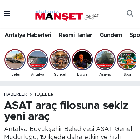
Asayiş
Antalya Nöbetçi Eczaneler
Antalya Haberleri
Resmi İlanlar
Gündem
Spo
Bilim & Teknoloji
Antalya Hava Durumu
Eğitim
Antalya Namaz Vakitleri
Ekonomi
Antalya Trafik Yoğunluk Haritası
İlçeler
Antalya
Güncel
Bölge
Asayiş
Spor
Güncel
Süper Lig Puan Durumu ve Fikstür
HABERLER
İLÇELER
ASAT araç filosuna sekiz
Gündem
Tüm Manşetler
yeni araç
İlçeler
Son Dakika Haberleri
Antalya Büyükşehir Belediyesi ASAT Genel
Kültür- Sanat
Haber Arşivi
Müdürlüğü, 19 ilçede daha etkin ve hızlı