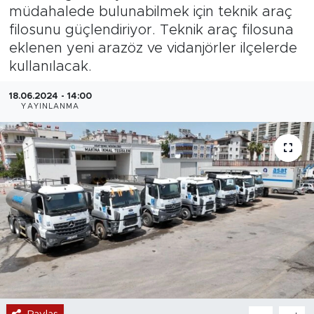
müdahalede bulunabilmek için teknik araç
Magazin
filosunu güçlendiriyor. Teknik araç filosuna
eklenen yeni arazöz ve vidanjörler ilçelerde
Özel Haber
kullanılacak.
Politika
18.06.2024 - 14:00
YAYINLANMA
Resmi İlanlar
Sağlık
Spor
Turizm