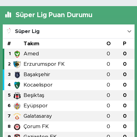
Süper Lig Puan Durumu
Süper Lig
#
Takım
O
P
Amed
0
0
1
Erzurumspor FK
0
0
2
Başakşehir
0
0
3
Kocaelispor
0
0
4
Beşiktaş
0
0
5
Eyüpspor
0
0
6
Galatasaray
0
0
7
Çorum FK
0
0
8
Gaziantep FK
0
0
9