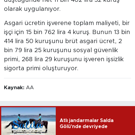
düştüğünde net 11 bin 402 lira 32 kuruş
olarak uygulanıyor.
Asgari ücretin işverene toplam maliyeti, bir
işçi için 15 bin 762 lira 4 kuruş. Bunun 13 bin
414 lira 50 kuruşunu brüt asgari ücret, 2
bin 79 lira 25 kuruşunu sosyal güvenlik
primi, 268 lira 29 kuruşunu işveren işsizlik
sigorta primi oluşturuyor.
Kaynak:
AA
Atlı jandarmalar Salda
Gölü'nde devriyede