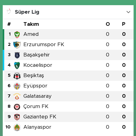
Süper Lig
#
Takım
O
P
Amed
0
0
1
Erzurumspor FK
0
0
2
Başakşehir
0
0
3
Kocaelispor
0
0
4
Beşiktaş
0
0
5
Eyüpspor
0
0
6
Galatasaray
0
0
7
Çorum FK
0
0
8
Gaziantep FK
0
0
9
Alanyaspor
0
0
10