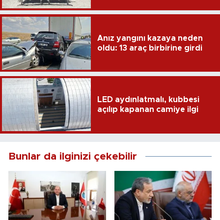
Anız yangını kazaya neden
oldu: 13 araç birbirine girdi
LED aydınlatmalı, kubbesi
açılıp kapanan camiye ilgi
Bunlar da ilginizi çekebilir