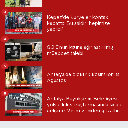
3
Kepez’de kuryeler kontak
kapattı: ‘Bu saldırı hepimize
yapıldı’
4
Güllü'nün kızına ağırlaştırılmış
müebbet talebi
5
Antalya'da elektrik kesintileri: 8
Ağustos
6
Antalya Büyükşehir Belediyesi
yolsuzluk soruşturmasında sıcak
gelişme: 2 isim yeniden gözaltına
alındı