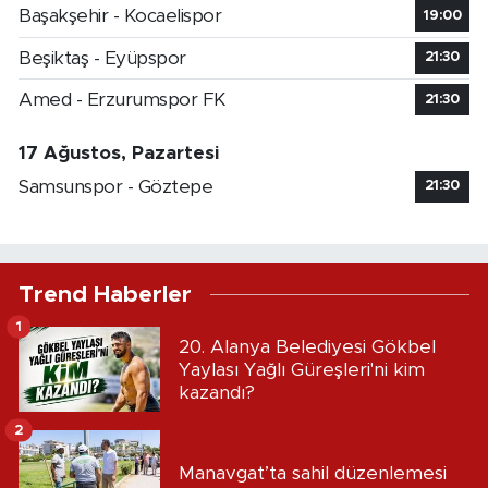
Başakşehir - Kocaelispor
19:00
Beşiktaş - Eyüpspor
21:30
Amed - Erzurumspor FK
21:30
17 Ağustos, Pazartesi
Samsunspor - Göztepe
21:30
Trend Haberler
1
20. Alanya Belediyesi Gökbel
Yaylası Yağlı Güreşleri'ni kim
kazandı?
2
Manavgat’ta sahil düzenlemesi