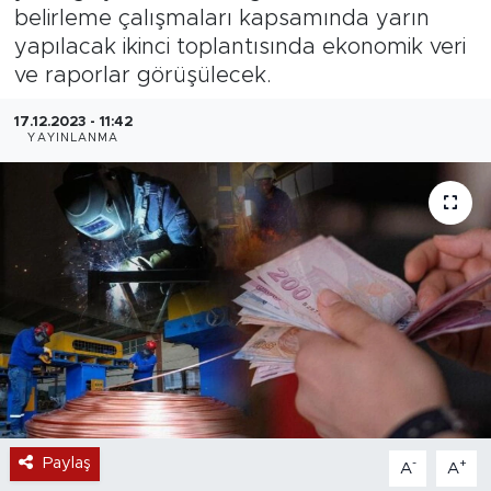
belirleme çalışmaları kapsamında yarın
Magazin
yapılacak ikinci toplantısında ekonomik veri
ve raporlar görüşülecek.
Özel Haber
17.12.2023 - 11:42
YAYINLANMA
Politika
Resmi İlanlar
Sağlık
Spor
Turizm
Paylaş
-
+
A
A