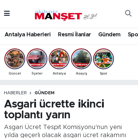
Asayiş
Antalya Nöbetçi Eczaneler
Antalya Haberleri
Resmi İlanlar
Gündem
Spo
Bilim & Teknoloji
Antalya Hava Durumu
Eğitim
Antalya Namaz Vakitleri
Ekonomi
Antalya Trafik Yoğunluk Haritası
Güncel
İlçeler
Antalya
Asayiş
Spor
Güncel
Süper Lig Puan Durumu ve Fikstür
HABERLER
GÜNDEM
Asgari ücrette ikinci
Gündem
Tüm Manşetler
toplantı yarın
İlçeler
Son Dakika Haberleri
Asgari Ücret Tespit Komisyonu'nun yeni
Kültür- Sanat
Haber Arşivi
yılda geçerli olacak asgari ücret rakamını