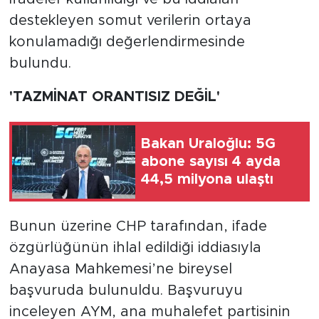
destekleyen somut verilerin ortaya
konulamadığı değerlendirmesinde
bulundu.
'TAZMİNAT ORANTISIZ DEĞİL'
Bakan Uraloğlu: 5G
abone sayısı 4 ayda
44,5 milyona ulaştı
Bunun üzerine CHP tarafından, ifade
özgürlüğünün ihlal edildiği iddiasıyla
Anayasa Mahkemesi’ne bireysel
başvuruda bulunuldu. Başvuruyu
inceleyen AYM, ana muhalefet partisinin