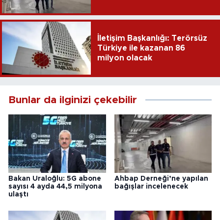
İletişim Başkanlığı: Terörsüz
Türkiye ile kazanan 86
milyon olacak
Bunlar da ilginizi çekebilir
Bakan Uraloğlu: 5G abone
Ahbap Derneği’ne yapılan
sayısı 4 ayda 44,5 milyona
bağışlar incelenecek
ulaştı