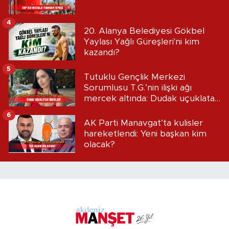
4
20. Alanya Belediyesi Gökbel
Yaylası Yağlı Güreşleri'ni kim
kazandı?
5
Tutuklu Gençlik Merkezi
Sorumlusu T.G.’nin ilişki ağı
mercek altında: Dudak uçuklatan
iddialar!
6
AK Parti Manavgat’ta kulisler
hareketlendi: Yeni başkan kim
olacak?