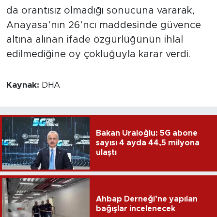
da orantısız olmadığı sonucuna vararak,
Anayasa’nın 26’ncı maddesinde güvence
altına alınan ifade özgürlüğünün ihlal
edilmediğine oy çokluğuyla karar verdi.
Kaynak:
DHA
Bakan Uraloğlu: 5G abone
sayısı 4 ayda 44,5 milyona
ulaştı
Ahbap Derneği’ne yapılan
bağışlar incelenecek