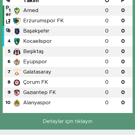
#
Takım
O
P
Amed
0
0
1
Erzurumspor FK
0
0
2
Başakşehir
0
0
3
Kocaelispor
0
0
4
Beşiktaş
0
0
5
Eyüpspor
0
0
6
Galatasaray
0
0
7
Çorum FK
0
0
8
Gaziantep FK
0
0
9
Alanyaspor
0
0
10
Detaylar için tıklayın