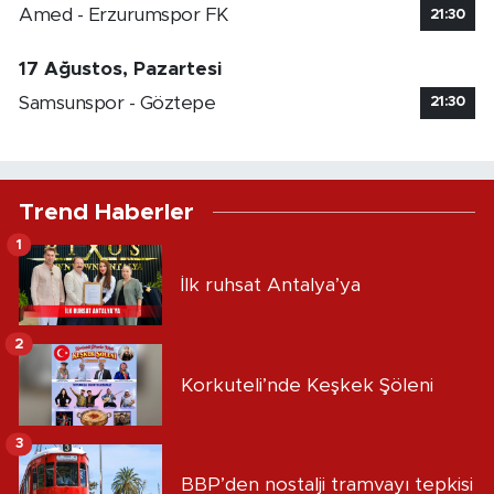
Amed - Erzurumspor FK
21:30
17 Ağustos, Pazartesi
Samsunspor - Göztepe
21:30
Trend Haberler
1
İlk ruhsat Antalya’ya
2
Korkuteli’nde Keşkek Şöleni
3
BBP’den nostalji tramvayı tepkisi