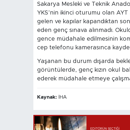
Sakarya Mesleki ve Teknik Anad
YKS’nin ikinci oturumu olan AYT 
gelen ve kapılar kapandıktan sonr
eden genç sınava alınmadı. Okuld
gence müdahale edilmesinin komi
cep telefonu kamerasınca kayded
Yaşanan bu durum dışarda bekley
görüntülerde, genç kızın okul ba
ederek müdahale etmeye çalışmas
Kaynak:
İHA
EDITÖRÜN SEÇTIĞI