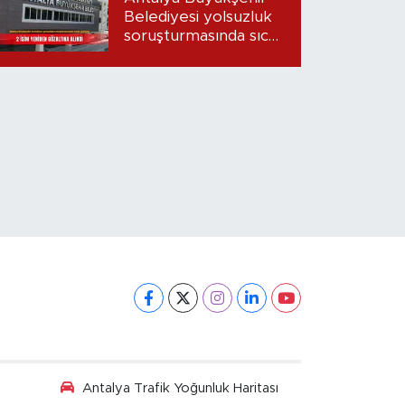
Belediyesi yolsuzluk
soruşturmasında sıcak
gelişme: 2 isim
yeniden gözaltına
alındı
Antalya Trafik Yoğunluk Haritası