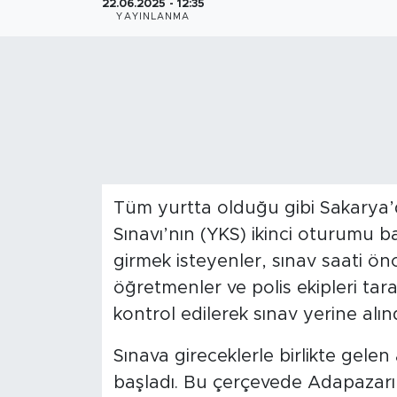
22.06.2025 - 12:35
YAYINLANMA
Magazin
Özel Haber
Politika
Resmi İlanlar
Tüm yurtta olduğu gibi Sakarya
Sağlık
Sınavı’nın (YKS) ikinci oturumu ba
Spor
girmek isteyenler, sınav saati önc
öğretmenler ve polis ekipleri tar
Turizm
kontrol edilerek sınav yerine alınd
Sınava gireceklerle birlikte gelen 
başladı. Bu çerçevede Adapazarı