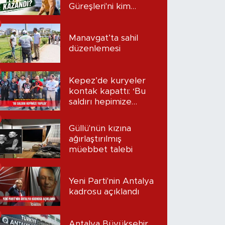
Güreşleri'ni kim
kazandı?
Manavgat’ta sahil
düzenlemesi
Kepez’de kuryeler
kontak kapattı: ‘Bu
saldırı hepimize
yapıldı’
Güllü'nün kızına
ağırlaştırılmış
müebbet talebi
Yeni Parti'nin Antalya
kadrosu açıklandı
Antalya Büyükşehir