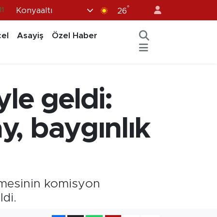
°
Konyaaltı
11
26
8
el
Asayiş
Özel Haber
2
8
3
e geldi:
4
y, baygınlık
lmesinin komisyon
di.