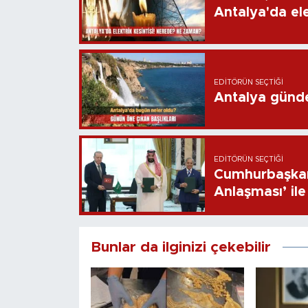
Antalya'da ele
EDITÖRÜN SEÇTIĞI
Antalya günd
EDITÖRÜN SEÇTIĞI
Cumhurbaşkan
Anlaşması’ ile 
Bunlar da ilginizi çekebilir