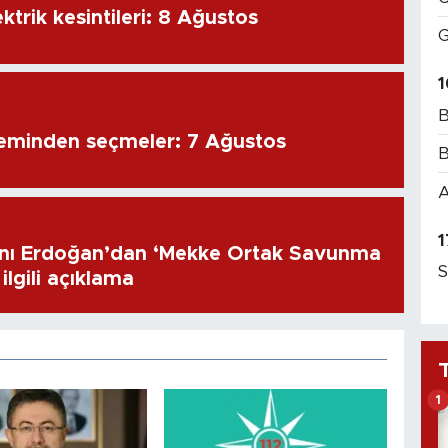
ktrik kesintileri: 8 Ağustos
G
1
B
eminden seçmeler: 7 Ağustos
B
A
1
ı Erdoğan’dan ‘Mekke Ortak Savunma
S
ilgili açıklama
1