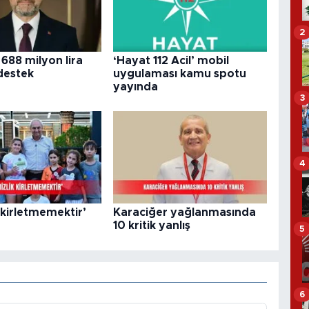
2
 688 milyon lira
‘Hayat 112 Acil’ mobil
destek
uygulaması kamu spotu
yayında
3
4
 kirletmemektir’
Karaciğer yağlanmasında
10 kritik yanlış
5
6