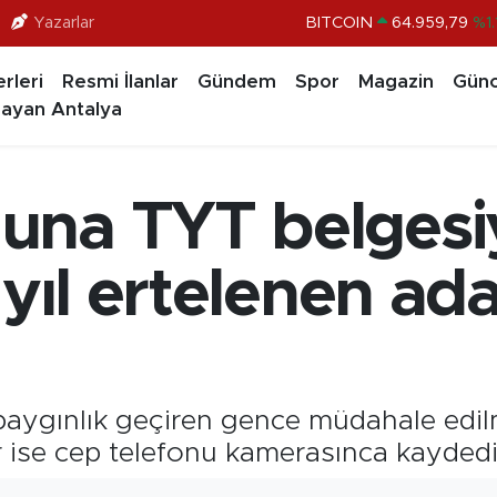
Yazarlar
BITCOIN
64.959,79
%1.
DOLAR
47,7436
%0.1
rleri
Resmi İlanlar
Gündem
Spor
Magazin
Günc
EURO
55,2510
%0.3
ayan Antalya
STERLİN
64,4811
%0.3
GRAM ALTIN
6660.55
%0.0
na TYT belgesiyl
BİST100
13.779
%-1
 yıl ertelenen ada
 baygınlık geçiren gence müdahale edi
r ise cep telefonu kamerasınca kaydedil