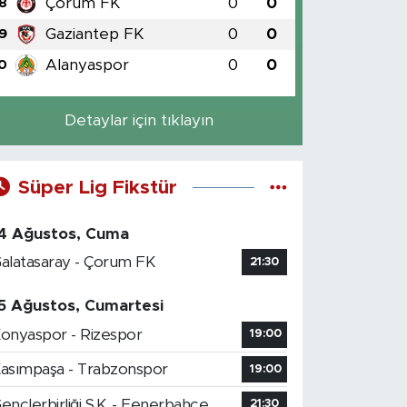
Çorum FK
0
0
8
Gaziantep FK
0
0
9
Alanyaspor
0
0
0
Detaylar için tıklayın
Süper Lig Fikstür
4 Ağustos, Cuma
alatasaray - Çorum FK
21:30
5 Ağustos, Cumartesi
onyaspor - Rizespor
19:00
asımpaşa - Trabzonspor
19:00
ençlerbirliği S.K. - Fenerbahçe
21:30