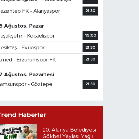
aziantep FK - Alanyaspor
21:30
6 Ağustos, Pazar
aşakşehir - Kocaelispor
19:00
eşiktaş - Eyüpspor
21:30
med - Erzurumspor FK
21:30
7 Ağustos, Pazartesi
amsunspor - Göztepe
21:30
Trend Haberler
20. Alanya Belediyesi
Gökbel Yaylası Yağlı