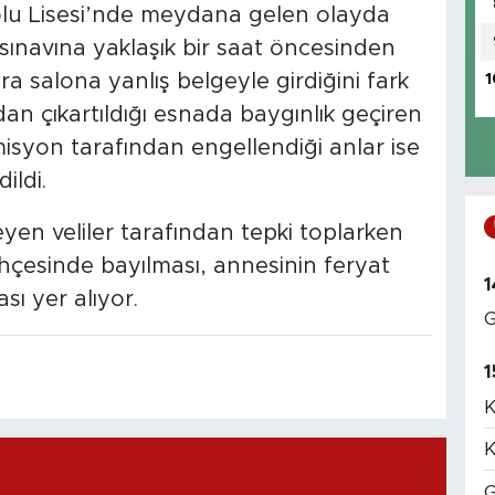
olu Lisesi’nde meydana gelen olayda
sınavına yaklaşık bir saat öncesinden
1
a salona yanlış belgeyle girdiğini fark
an çıkartıldığı esnada baygınlık geçiren
syon tarafından engellendiği anlar ise
ildi.
en veliler tarafından tepki toplarken
hçesinde bayılması, annesinin feryat
1
ı yer alıyor.
G
1
K
K
G