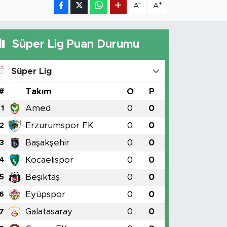
-
+
A
A
Süper Lig Puan Durumu
Süper Lig
#
Takım
O
P
Amed
0
0
1
Erzurumspor FK
0
0
2
Başakşehir
0
0
3
Kocaelispor
0
0
4
Beşiktaş
0
0
5
Eyüpspor
0
0
6
Galatasaray
0
0
7