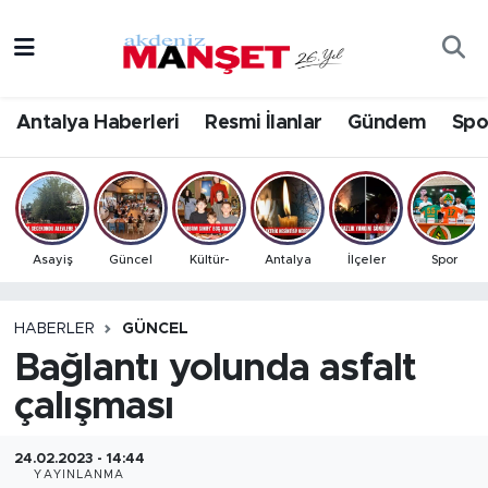
Asayiş
Antalya Nöbetçi Eczaneler
Antalya Haberleri
Resmi İlanlar
Gündem
Spo
Bilim & Teknoloji
Antalya Hava Durumu
Eğitim
Antalya Namaz Vakitleri
Ekonomi
Antalya Trafik Yoğunluk Haritası
Asayiş
Güncel
Kültür-
Antalya
İlçeler
Spor
Güncel
Süper Lig Puan Durumu ve Fikstür
HABERLER
GÜNCEL
Bağlantı yolunda asfalt
Gündem
Tüm Manşetler
çalışması
İlçeler
Son Dakika Haberleri
24.02.2023 - 14:44
Kültür- Sanat
Haber Arşivi
YAYINLANMA