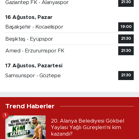
Gaziantep FK - Alanyaspor
21:30
16 Ağustos, Pazar
Başakşehir - Kocaelispor
19:00
Beşiktaş - Eyüpspor
21:30
Amed - Erzurumspor FK
21:30
17 Ağustos, Pazartesi
Samsunspor - Göztepe
21:30
Trend Haberler
1
20. Alanya Belediyesi Gökbel
Yaylası Yağlı Güreşleri'ni kim
kazandı?