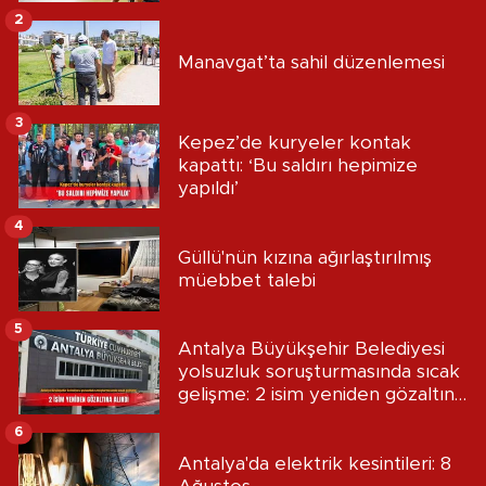
2
Manavgat’ta sahil düzenlemesi
3
Kepez’de kuryeler kontak
kapattı: ‘Bu saldırı hepimize
yapıldı’
4
Güllü'nün kızına ağırlaştırılmış
müebbet talebi
5
Antalya Büyükşehir Belediyesi
yolsuzluk soruşturmasında sıcak
gelişme: 2 isim yeniden gözaltına
alındı
6
Antalya'da elektrik kesintileri: 8