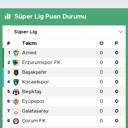
Süper Lig Puan Durumu
Süper Lig
#
Takım
O
P
Amed
0
0
1
Erzurumspor FK
0
0
2
Başakşehir
0
0
3
Kocaelispor
0
0
4
Beşiktaş
0
0
5
Eyüpspor
0
0
6
Galatasaray
0
0
7
Çorum FK
0
0
8