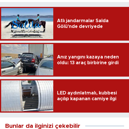
Atlı jandarmalar Salda
Gölü'nde devriyede
Anız yangını kazaya neden
oldu: 13 araç birbirine girdi
LED aydınlatmalı, kubbesi
açılıp kapanan camiye ilgi
Bunlar da ilginizi çekebilir