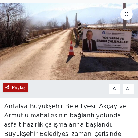
Magazin
Özel Haber
Politika
Resmi İlanlar
Sağlık
Paylaş
-
+
A
A
Spor
Turizm
Antalya Büyükşehir Belediyesi, Akçay ve
Armutlu mahallesinin bağlantı yolunda
asfalt hazırlık çalışmalarına başlandı.
Büyükşehir Belediyesi zaman içerisinde