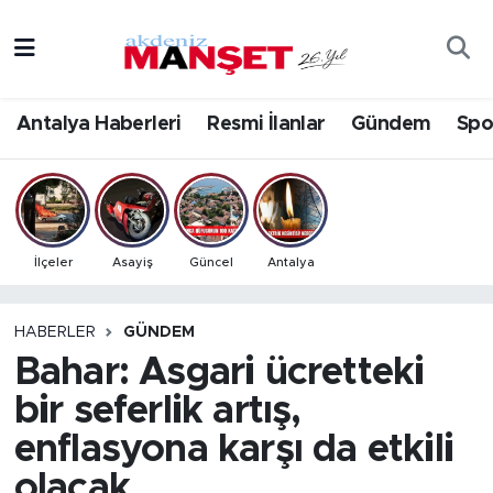
Asayiş
Antalya Nöbetçi Eczaneler
Antalya Haberleri
Resmi İlanlar
Gündem
Spo
Bilim & Teknoloji
Antalya Hava Durumu
Eğitim
Antalya Namaz Vakitleri
Ekonomi
Antalya Trafik Yoğunluk Haritası
İlçeler
Asayiş
Güncel
Antalya
Güncel
Süper Lig Puan Durumu ve Fikstür
HABERLER
GÜNDEM
Bahar: Asgari ücretteki
Gündem
Tüm Manşetler
bir seferlik artış,
İlçeler
Son Dakika Haberleri
enflasyona karşı da etkili
Kültür- Sanat
Haber Arşivi
olacak