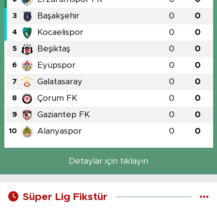
Başakşehir
0
0
3
Kocaelispor
0
0
4
Beşiktaş
0
0
5
Eyüpspor
0
0
6
Galatasaray
0
0
7
Çorum FK
0
0
8
Gaziantep FK
0
0
9
Alanyaspor
0
0
10
Detaylar için tıklayın
Süper Lig Fikstür