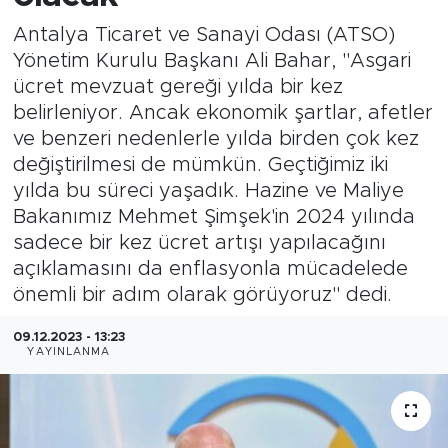
Antalya Ticaret ve Sanayi Odası (ATSO)
Magazin
Yönetim Kurulu Başkanı Ali Bahar, "Asgari
ücret mevzuat gereği yılda bir kez
Özel Haber
belirleniyor. Ancak ekonomik şartlar, afetler
ve benzeri nedenlerle yılda birden çok kez
Politika
değiştirilmesi de mümkün. Geçtiğimiz iki
Resmi İlanlar
yılda bu süreci yaşadık. Hazine ve Maliye
Bakanımız Mehmet Şimşek'in 2024 yılında
Sağlık
sadece bir kez ücret artışı yapılacağını
açıklamasını da enflasyonla mücadelede
Spor
önemli bir adım olarak görüyoruz" dedi.
09.12.2023 - 13:23
Turizm
YAYINLANMA