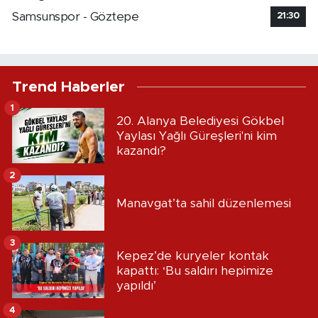
Samsunspor - Göztepe
21:30
Trend Haberler
1
20. Alanya Belediyesi Gökbel
Yaylası Yağlı Güreşleri'ni kim
kazandı?
2
Manavgat’ta sahil düzenlemesi
3
Kepez’de kuryeler kontak
kapattı: ‘Bu saldırı hepimize
yapıldı’
4