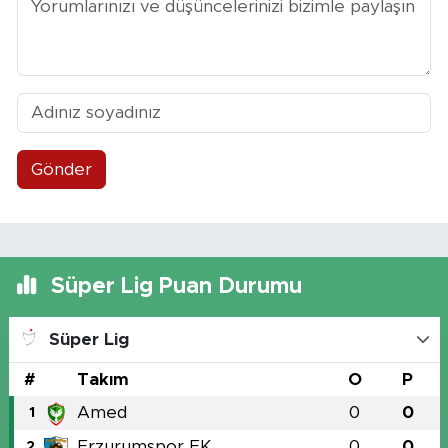
Gönder
Süper Lig Puan Durumu
Süper Lig
#
Takım
O
P
Amed
0
0
1
Erzurumspor FK
0
0
2