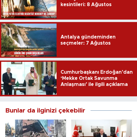
kesintileri: 8 Ağustos
Antalya gündeminden
seçmeler: 7 Ağustos
Cumhurbaşkanı Erdoğan’dan
‘Mekke Ortak Savunma
Anlaşması’ ile ilgili açıklama
Bunlar da ilginizi çekebilir