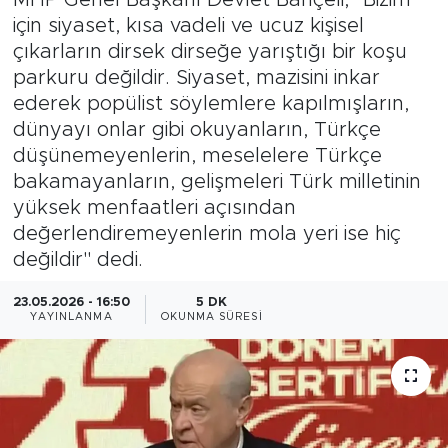
için siyaset, kısa vadeli ve ucuz kişisel
Magazin
çıkarların dirsek dirseğe yarıştığı bir koşu
parkuru değildir. Siyaset, mazisini inkar
Özel Haber
ederek popülist söylemlere kapılmışların,
dünyayı onlar gibi okuyanların, Türkçe
Politika
düşünemeyenlerin, meselelere Türkçe
bakamayanların, gelişmeleri Türk milletinin
Resmi İlanlar
yüksek menfaatleri açısından
değerlendiremeyenlerin mola yeri ise hiç
Sağlık
değildir" dedi.
Spor
23.05.2026 - 16:50
5 DK
YAYINLANMA
OKUNMA SÜRESI
Turizm