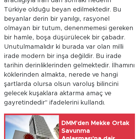
aracılığıyla İran’dan sonraki hedefin
Türkiye olduğu beyan edilmektedir. Bu
beyanlar derin bir yanılgı, rasyonel
olmayan bir tutum, denenmemesi gereken
bir hamle, boşa düşürülecek bir çabadır.
Unutulmamalıdır ki burada var olan milli
irade modern bir inşa değildir. Bu irade
tarihin derinliklerinden gelmektedir. İlhamını
köklerinden almakta, nerede ve hangi
şartlarda olursa olsun varoluş bilincini
gelecek kuşaklara aktarma amaç ve
gayretindedir" ifadelerini kullandı.
DMM'den Mekke Ortak
Savunma
Anlaşması'na dair