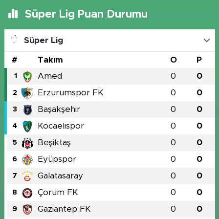
Süper Lig Puan Durumu
Süper Lig
#
Takım
O
P
Amed
0
0
1
Erzurumspor FK
0
0
2
Başakşehir
0
0
3
Kocaelispor
0
0
4
Beşiktaş
0
0
5
Eyüpspor
0
0
6
Galatasaray
0
0
7
Çorum FK
0
0
8
Gaziantep FK
0
0
9