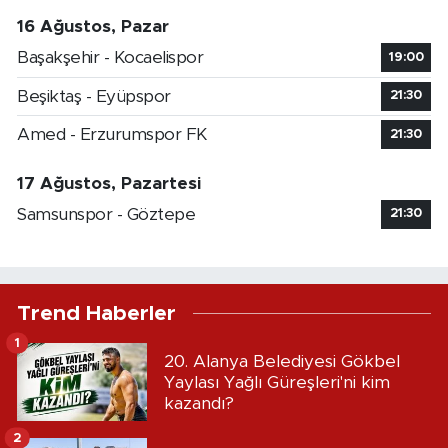
16 Ağustos, Pazar
Başakşehir - Kocaelispor
19:00
Beşiktaş - Eyüpspor
21:30
Amed - Erzurumspor FK
21:30
17 Ağustos, Pazartesi
Samsunspor - Göztepe
21:30
Trend Haberler
1
20. Alanya Belediyesi Gökbel
Yaylası Yağlı Güreşleri'ni kim
kazandı?
2