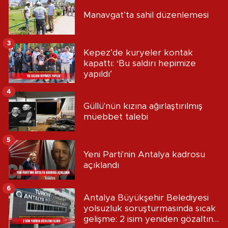
Manavgat’ta sahil düzenlemesi
3
Kepez’de kuryeler kontak
kapattı: ‘Bu saldırı hepimize
yapıldı’
4
Güllü'nün kızına ağırlaştırılmış
müebbet talebi
5
Yeni Parti'nin Antalya kadrosu
açıklandı
6
Antalya Büyükşehir Belediyesi
yolsuzluk soruşturmasında sıcak
gelişme: 2 isim yeniden gözaltına