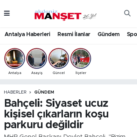
Asayiş
Antalya Nöbetçi Eczaneler
Antalya Haberleri
Resmi İlanlar
Gündem
Spo
Bilim & Teknoloji
Antalya Hava Durumu
Eğitim
Antalya Namaz Vakitleri
Ekonomi
Antalya Trafik Yoğunluk Haritası
Antalya
Asayiş
Güncel
İlçeler
Güncel
Süper Lig Puan Durumu ve Fikstür
HABERLER
GÜNDEM
Bahçeli: Siyaset ucuz
Gündem
Tüm Manşetler
kişisel çıkarların koşu
İlçeler
Son Dakika Haberleri
parkuru değildir
Kültür- Sanat
Haber Arşivi
MHP Genel Başkanı Devlet Bahçeli, "Bizim