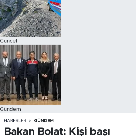
Magazin
Özel Haber
Güncel
Politika
Resmi İlanlar
Sağlık
Spor
Turizm
Gündem
HABERLER
GÜNDEM
Bakan Bolat: Kişi başı