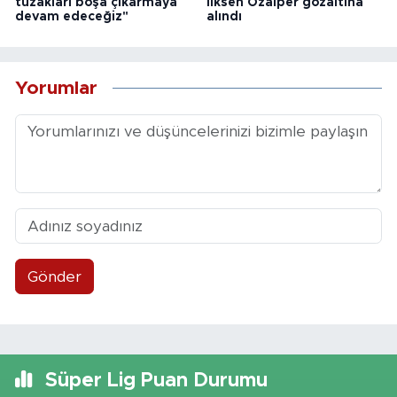
tuzakları boşa çıkarmaya
İlksen Özalper gözaltına
devam edeceğiz"
alındı
Yorumlar
Gönder
Süper Lig Puan Durumu