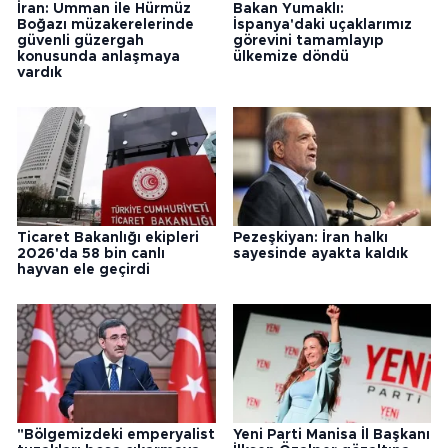
İran: Umman ile Hürmüz
Bakan Yumaklı:
Boğazı müzakerelerinde
İspanya'daki uçaklarımız
güvenli güzergah
görevini tamamlayıp
konusunda anlaşmaya
ülkemize döndü
vardık
Ticaret Bakanlığı ekipleri
Pezeşkiyan: İran halkı
2026'da 58 bin canlı
sayesinde ayakta kaldık
hayvan ele geçirdi
"Bölgemizdeki emperyalist
Yeni Parti Manisa İl Başkanı