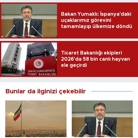
Bakan Yumaklı: İspanya'daki
uçaklarımız görevini
tamamlayıp ülkemize döndü
Ticaret Bakanlığı ekipleri
2026'da 58 bin canlı hayvan
ele geçirdi
Bunlar da ilginizi çekebilir