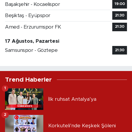
Başakşehir - Kocaelispor
19:00
Beşiktaş - Eyüpspor
21:30
Amed - Erzurumspor FK
21:30
17 Ağustos, Pazartesi
Samsunspor - Göztepe
21:30
Trend Haberler
1
İlk ruhsat Antalya’ya
2
Korkuteli’nde Keşkek Şöleni