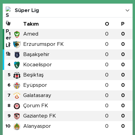
Süper Lig
#
Takım
O
P
Amed
0
0
1
Erzurumspor FK
0
0
2
Başakşehir
0
0
3
Kocaelispor
0
0
4
Beşiktaş
0
0
5
Eyüpspor
0
0
6
Galatasaray
0
0
7
Çorum FK
0
0
8
Gaziantep FK
0
0
9
Alanyaspor
0
0
10