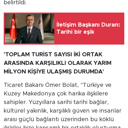
belirtildi.
İletişim Başkanı Duran:
Tarihi bir eşik
'TOPLAM TURİST SAYISI İKİ ORTAK
ARASINDA KARŞILIKLI OLARAK YARIM
MİLYON KİŞİYE ULAŞMIŞ DURUMDA'
Ticaret Bakanı Ömer Bolat, "Türkiye ve
Kuzey Makedonya çok harika ilişkilere
sahipler. Yüzyıllara sarihi tarihi bağlar,
kültürel yakınlık, karşılıklı güven ve insanlar
arası güçlü bağlantı üzerinden bu köklü
ilişkiler bize kapsamlı bir ortaklık oluşturma