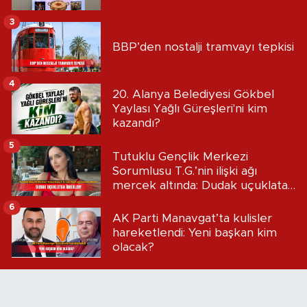
3
BBP’den nostalji tramvayı tepkisi
4
20. Alanya Belediyesi Gökbel
Yaylası Yağlı Güreşleri'ni kim
kazandı?
5
Tutuklu Gençlik Merkezi
Sorumlusu T.G.’nin ilişki ağı
mercek altında: Dudak uçuklatan
iddialar!
6
AK Parti Manavgat’ta kulisler
hareketlendi: Yeni başkan kim
olacak?