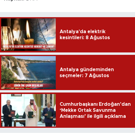
Antalya'da elektrik
kesintileri: 8 Ağustos
Antalya gündeminden
seçmeler: 7 Ağustos
Cumhurbaşkanı Erdoğan’dan
‘Mekke Ortak Savunma
Anlaşması’ ile ilgili açıklama