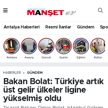
Asayiş
Antalya Nöbetçi Eczaneler
Antalya Haberleri
Resmi İlanlar
Gündem
Spo
Bilim & Teknoloji
Antalya Hava Durumu
Eğitim
Antalya Namaz Vakitleri
Ekonomi
Antalya Trafik Yoğunluk Haritası
Antalya
Asayiş
Güncel
İlçeler
Eğitim
Kültür-
Güncel
Süper Lig Puan Durumu ve Fikstür
HABERLER
GÜNDEM
Bakan Bolat: Türkiye artık
Gündem
Tüm Manşetler
üst gelir ülkeler ligine
İlçeler
Son Dakika Haberleri
yükselmiş oldu
Kültür- Sanat
Haber Arşivi
Ticaret Bakanı Ömer Bolat, İstanbul Gelişim