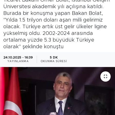
Üniversitesi akademik yılı açılışına katıldı.
Magazin
Burada bir konuşma yapan Bakan Bolat,
"Yılda 1.5 trilyon doları aşan milli gelirimiz
Özel Haber
olacak. Türkiye artık üst gelir ülkeler ligine
yükselmiş oldu. 2002-2024 arasında
Politika
ortalama yüzde 5.3 büyüdük Türkiye
olarak" şeklinde konuştu
Resmi İlanlar
24.10.2025 - 16:39
5 DK
Sağlık
YAYINLANMA
OKUNMA SÜRESI
Spor
Turizm