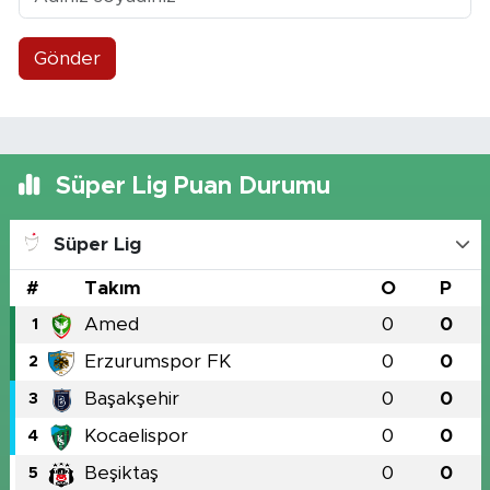
Gönder
Süper Lig Puan Durumu
Süper Lig
#
Takım
O
P
Amed
0
0
1
Erzurumspor FK
0
0
2
Başakşehir
0
0
3
Kocaelispor
0
0
4
Beşiktaş
0
0
5