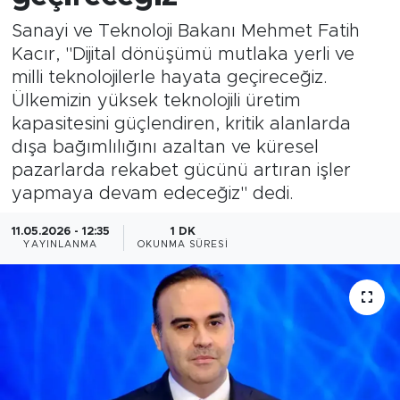
Sanayi ve Teknoloji Bakanı Mehmet Fatih
Magazin
Kacır, "Dijital dönüşümü mutlaka yerli ve
milli teknolojilerle hayata geçireceğiz.
Özel Haber
Ülkemizin yüksek teknolojili üretim
kapasitesini güçlendiren, kritik alanlarda
Politika
dışa bağımlılığını azaltan ve küresel
Resmi İlanlar
pazarlarda rekabet gücünü artıran işler
yapmaya devam edeceğiz" dedi.
Sağlık
11.05.2026 - 12:35
1 DK
YAYINLANMA
OKUNMA SÜRESI
Spor
Turizm