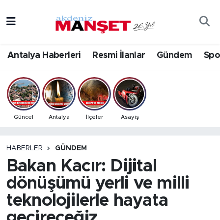
Asayiş
Antalya Nöbetçi Eczaneler
Antalya Haberleri
Resmi İlanlar
Gündem
Spo
Bilim & Teknoloji
Antalya Hava Durumu
Eğitim
Antalya Namaz Vakitleri
Ekonomi
Antalya Trafik Yoğunluk Haritası
Güncel
Antalya
İlçeler
Asayiş
Güncel
Süper Lig Puan Durumu ve Fikstür
HABERLER
GÜNDEM
Bakan Kacır: Dijital
Gündem
Tüm Manşetler
dönüşümü yerli ve milli
İlçeler
Son Dakika Haberleri
teknolojilerle hayata
Kültür- Sanat
Haber Arşivi
geçireceğiz