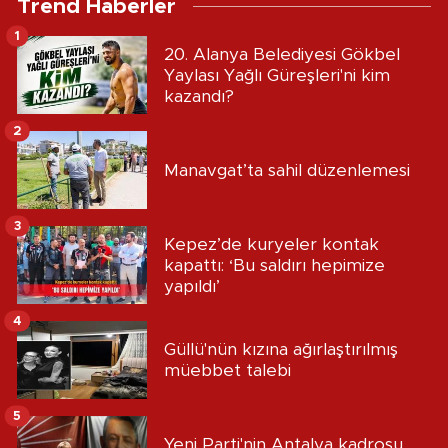
Trend Haberler
1
20. Alanya Belediyesi Gökbel
Yaylası Yağlı Güreşleri'ni kim
kazandı?
2
Manavgat’ta sahil düzenlemesi
3
Kepez’de kuryeler kontak
kapattı: ‘Bu saldırı hepimize
yapıldı’
4
Güllü'nün kızına ağırlaştırılmış
müebbet talebi
5
Yeni Parti'nin Antalya kadrosu