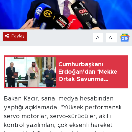
Paylaş
-
+
A
A
Cumhurbaşkanı
Erdoğan’dan ‘Mekke
Ortak Savunma
Anlaşması’ ile ilgili
açıklama
Bakan Kacır, sanal medya hesabından
yaptığı açıklamada, "Yüksek performanslı
servo motorlar, servo-sürücüler, akıllı
kontrol yazılımları, çok eksenli hareket