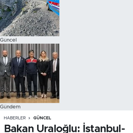
Magazin
Özel Haber
Güncel
Politika
Resmi İlanlar
Sağlık
Spor
Turizm
Gündem
HABERLER
GÜNCEL
Bakan Uraloğlu: İstanbul-