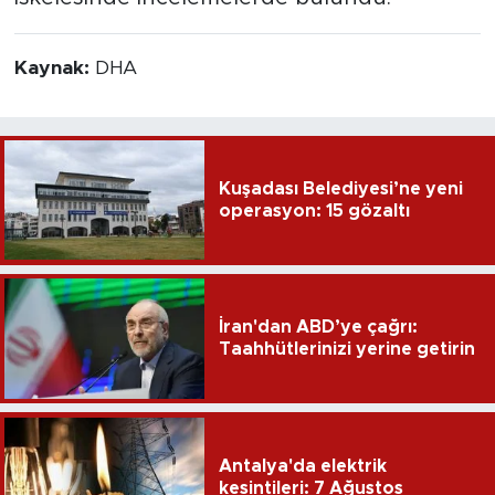
Kaynak:
DHA
Kuşadası Belediyesi’ne yeni
operasyon: 15 gözaltı
İran'dan ABD’ye çağrı:
Taahhütlerinizi yerine getirin
Antalya'da elektrik
kesintileri: 7 Ağustos