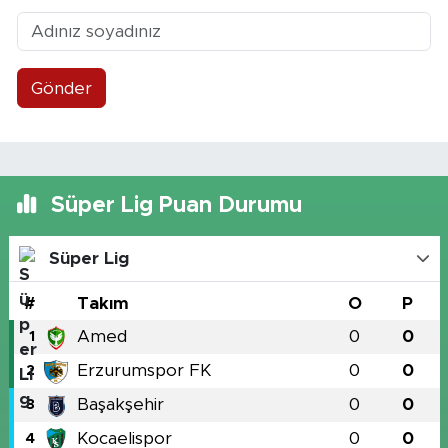
Gönder
Süper Lig Puan Durumu
Süper Lig
#
Takım
O
P
Amed
0
0
1
Erzurumspor FK
0
0
2
Başakşehir
0
0
3
Kocaelispor
0
0
4