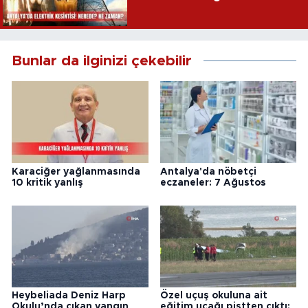
Bunlar da ilginizi çekebilir
Karaciğer yağlanmasında
Antalya'da nöbetçi
10 kritik yanlış
eczaneler: 7 Ağustos
Heybeliada Deniz Harp
Özel uçuş okuluna ait
Okulu’nda çıkan yangın
eğitim uçağı pistten çıktı: