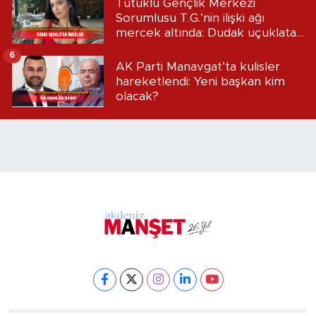
Tutuklu Gençlik Merkezi
Sorumlusu T.G.’nin ilişki ağı
mercek altında: Dudak uçuklatan
iddialar!
6
AK Parti Manavgat’ta kulisler
hareketlendi: Yeni başkan kim
olacak?