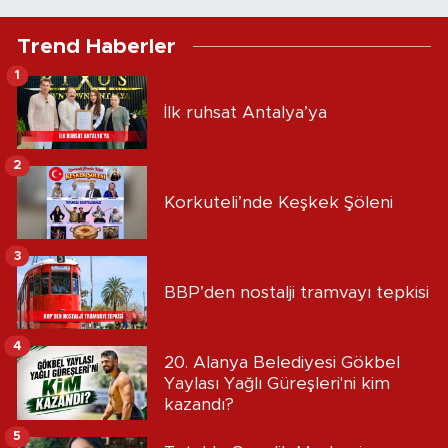
Trend Haberler
1
İlk ruhsat Antalya’ya
2
Korkuteli’nde Keşkek Şöleni
3
BBP’den nostalji tramvayı tepkisi
4
20. Alanya Belediyesi Gökbel
Yaylası Yağlı Güreşleri'ni kim
kazandı?
5