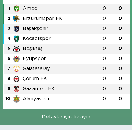
Amed
0
0
1
Erzurumspor FK
0
0
2
Başakşehir
0
0
3
Kocaelispor
0
0
4
Beşiktaş
0
0
5
Eyüpspor
0
0
6
Galatasaray
0
0
7
Çorum FK
0
0
8
Gaziantep FK
0
0
9
Alanyaspor
0
0
10
Detaylar için tıklayın