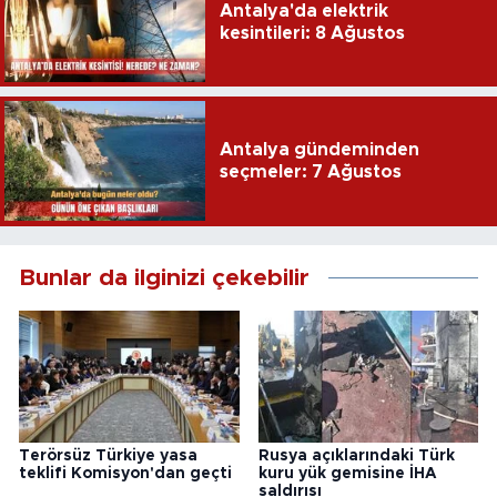
Antalya'da elektrik
kesintileri: 8 Ağustos
Antalya gündeminden
seçmeler: 7 Ağustos
Bunlar da ilginizi çekebilir
Terörsüz Türkiye yasa
Rusya açıklarındaki Türk
teklifi Komisyon'dan geçti
kuru yük gemisine İHA
saldırısı