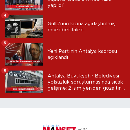
yapıldı’
4
Güllü'nün kızına ağırlaştırılmış
müebbet talebi
5
Yeni Parti'nin Antalya kadrosu
açıklandı
6
Antalya Büyükşehir Belediyesi
yolsuzluk soruşturmasında sıcak
gelişme: 2 isim yeniden gözaltına
alındı