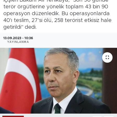
terör örgütlerine yönelik toplam 43 bin 90
Magazin
operasyon düzenledik. Bu operasyonlarda
40'ı teslim, 27'si ölü, 258 terörist etkisiz hale
Özel Haber
getirildi" dedi.
Politika
13.09.2023 - 10:36
YAYINLANMA
Resmi İlanlar
Sağlık
Spor
Turizm