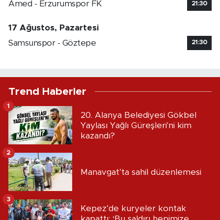
Amed - Erzurumspor FK
21:30
17 Ağustos, Pazartesi
Samsunspor - Göztepe
21:30
Trend Haberler
1
20. Alanya Belediyesi Gökbel
Yaylası Yağlı Güreşleri'ni kim
kazandı?
2
Manavgat’ta sahil düzenlemesi
3
Kepez’de kuryeler kontak
kapattı: ‘Bu saldırı hepimize