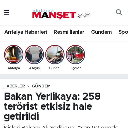
Asayiş
Antalya Nöbetçi Eczaneler
Antalya Haberleri
Resmi İlanlar
Gündem
Spo
Bilim & Teknoloji
Antalya Hava Durumu
Eğitim
Antalya Namaz Vakitleri
Ekonomi
Antalya Trafik Yoğunluk Haritası
Antalya
Asayiş
Güncel
İlçeler
Güncel
Süper Lig Puan Durumu ve Fikstür
HABERLER
GÜNDEM
Bakan Yerlikaya: 258
Gündem
Tüm Manşetler
terörist etkisiz hale
İlçeler
Son Dakika Haberleri
getirildi
Kültür- Sanat
Haber Arşivi
İçişleri Bakanı Ali Yerlikaya, "Son 90 günde