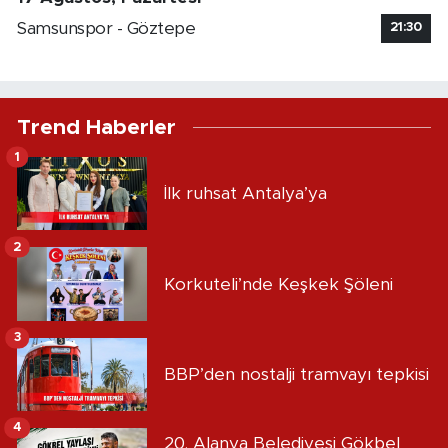
Samsunspor - Göztepe
21:30
Trend Haberler
1
İlk ruhsat Antalya’ya
2
Korkuteli’nde Keşkek Şöleni
3
BBP’den nostalji tramvayı tepkisi
4
20. Alanya Belediyesi Gökbel