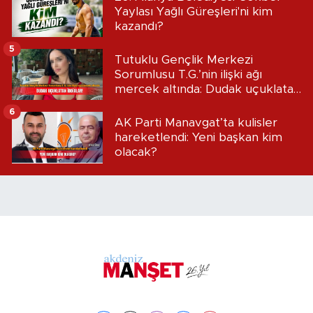
Yaylası Yağlı Güreşleri'ni kim
kazandı?
5
Tutuklu Gençlik Merkezi
Sorumlusu T.G.’nin ilişki ağı
mercek altında: Dudak uçuklatan
iddialar!
6
AK Parti Manavgat’ta kulisler
hareketlendi: Yeni başkan kim
olacak?