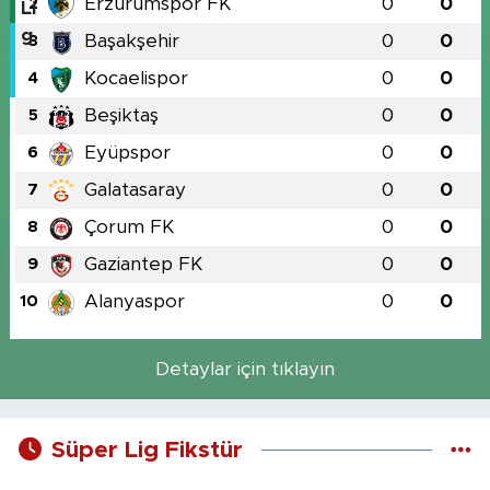
Erzurumspor FK
0
0
2
Başakşehir
0
0
3
Kocaelispor
0
0
4
Beşiktaş
0
0
5
Eyüpspor
0
0
6
Galatasaray
0
0
7
Çorum FK
0
0
8
Gaziantep FK
0
0
9
Alanyaspor
0
0
10
Detaylar için tıklayın
Süper Lig Fikstür