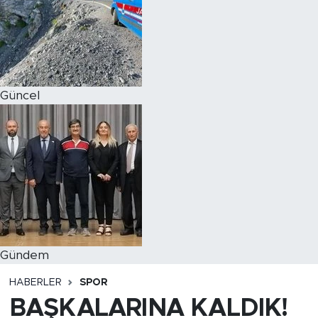
Magazin
Özel Haber
Güncel
Politika
Resmi İlanlar
Sağlık
Spor
Turizm
Gündem
HABERLER
SPOR
BAŞKALARINA KALDIK!