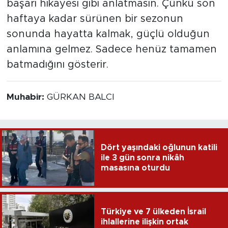
başarı hikayesi gibi anlatmasın. Çünkü son
haftaya kadar sürünen bir sezonun
sonunda hayatta kalmak, güçlü olduğun
anlamına gelmez. Sadece henüz tamamen
batmadığını gösterir.
Muhabir:
GÜRKAN BALCI
Dört yaşındaki oğlunun katili
ile 3 gün sonra nikâh
masasına oturdu
Türkiye ve 7 ülkeden İsrail
ihlallerine ilişkin ortak