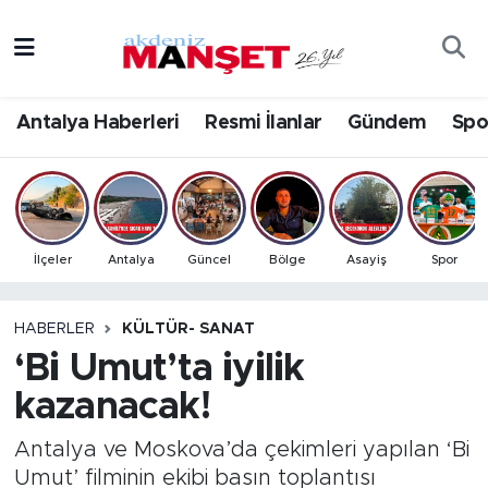
Asayiş
Antalya Nöbetçi Eczaneler
Antalya Haberleri
Resmi İlanlar
Gündem
Spo
Bilim & Teknoloji
Antalya Hava Durumu
Eğitim
Antalya Namaz Vakitleri
Ekonomi
Antalya Trafik Yoğunluk Haritası
İlçeler
Antalya
Güncel
Bölge
Asayiş
Spor
Güncel
Süper Lig Puan Durumu ve Fikstür
HABERLER
KÜLTÜR- SANAT
‘Bi Umut’ta iyilik
Gündem
Tüm Manşetler
kazanacak!
İlçeler
Son Dakika Haberleri
Antalya ve Moskova’da çekimleri yapılan ‘Bi
Kültür- Sanat
Haber Arşivi
Umut’ filminin ekibi basın toplantısı