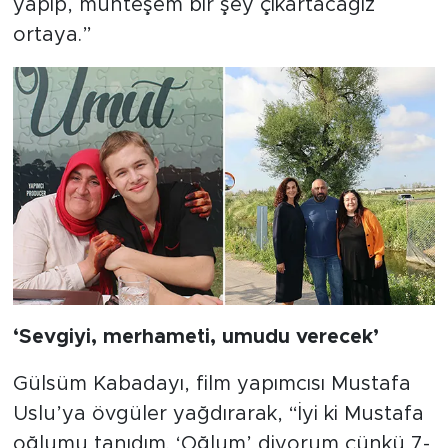
yapıp, muhteşem bir şey çıkartacağız
ortaya.”
‘Sevgiyi, merhameti, umudu verecek’
Gülsüm Kabadayı, film yapımcısı Mustafa
Uslu’ya övgüler yağdırarak, “İyi ki Mustafa
oğlumu tanıdım. ‘Oğlum’ diyorum çünkü 7-