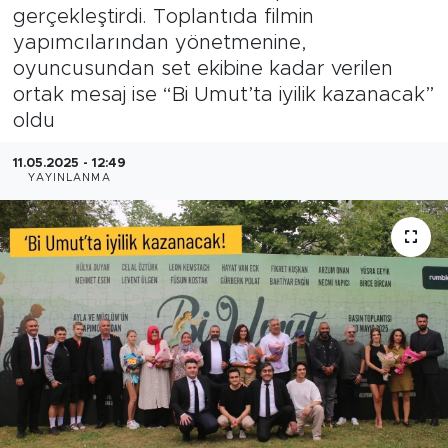
gerçekleştirdi. Toplantıda filmin
Magazin
yapımcılarından yönetmenine,
oyuncusundan set ekibine kadar verilen
Özel Haber
ortak mesaj ise “Bi Umut’ta iyilik kazanacak”
oldu
Politika
11.05.2025 - 12:49
YAYINLANMA
Resmi İlanlar
Sağlık
Spor
Turizm