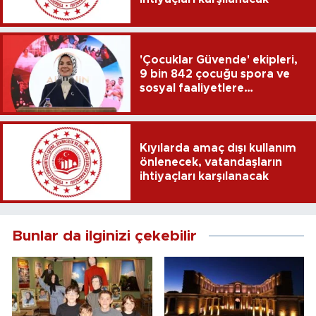
'Çocuklar Güvende' ekipleri,
9 bin 842 çocuğu spora ve
sosyal faaliyetlere
yönlendirdi
Kıyılarda amaç dışı kullanım
önlenecek, vatandaşların
ihtiyaçları karşılanacak
Bunlar da ilginizi çekebilir