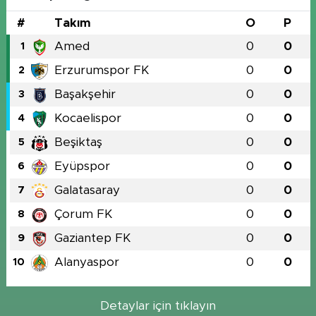
#
Takım
O
P
Amed
0
0
1
Erzurumspor FK
0
0
2
Başakşehir
0
0
3
Kocaelispor
0
0
4
Beşiktaş
0
0
5
Eyüpspor
0
0
6
Galatasaray
0
0
7
Çorum FK
0
0
8
Gaziantep FK
0
0
9
Alanyaspor
0
0
10
Detaylar için tıklayın