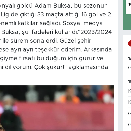
1
onyalı golcü Adam Buksa, bu sezonun
ig’de çıktığı 33 maçta attığı 16 gol ve 2
önemli katkılar sağladı. Sosyal medya
Buksa, şu ifadeleri kullandı:"2023/2024
ile sürem sona erdi. Güzel şehir
ese ayrı ayrı teşekkür ederim. Arkasında
 giyme fırsatı bulduğum için gurur ve
1
ini diliyorum. Çok şükür!" açıklamasında
G
1
K
K
G
G