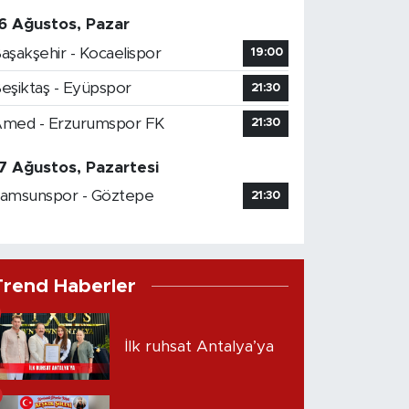
6 Ağustos, Pazar
aşakşehir - Kocaelispor
19:00
eşiktaş - Eyüpspor
21:30
med - Erzurumspor FK
21:30
7 Ağustos, Pazartesi
amsunspor - Göztepe
21:30
Trend Haberler
İlk ruhsat Antalya’ya