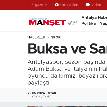
E-gazete
Foto Galeri
Video
Antalya Habe
Asayiş
Hava Durumu
Politika
Yaş
Bilim & Teknoloji
Trafik Durumu
HABERLER
SPOR
Eğitim
Süper Lig Puan Durumu ve Fikstür
Buksa ve Sar
Ekonomi
Tüm Manşetler
Antalyaspor, sezon başında 
Güncel
Son Dakika Haberleri
Adam Buksa ve İtalya'nın Pale
oyuncu da kırmızı-beyazlıla
Gündem
Haber Arşivi
paylaştı
İlçeler
25.05.2024 - 18:48
YAYINLANMA
Kültür- Sanat