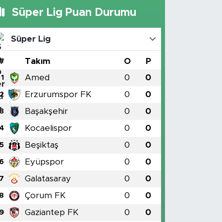
Süper Lig Puan Durumu
Süper Lig
#
Takım
O
P
Amed
0
0
1
Erzurumspor FK
0
0
2
Başakşehir
0
0
3
Kocaelispor
0
0
4
Beşiktaş
0
0
5
Eyüpspor
0
0
6
Galatasaray
0
0
7
Çorum FK
0
0
8
Gaziantep FK
0
0
9