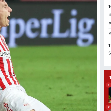
1
B
B
A
1
S
1
2