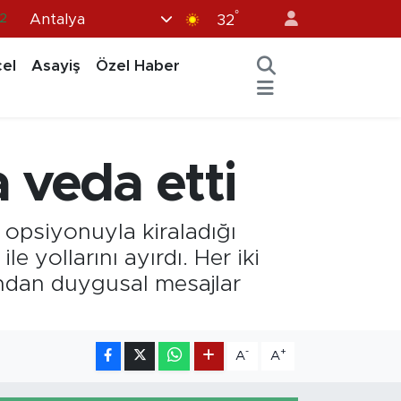
°
Antalya
7
32
7
el
Asayiş
Özel Haber
5
12
9
 veda etti
.2
opsiyonuyla kiraladığı
 yollarını ayırdı. Her iki
ından duygusal mesajlar
-
+
A
A