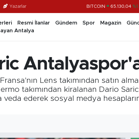
Yazarlar
DOLAR
47,7106
%0.1
EURO
55,1652
%0.2
rleri
Resmi İlanlar
Gündem
Spor
Magazin
Günc
STERLİN
64,4046
%0.3
ayan Antalya
GRAM ALTIN
6618.49
%2.
BİST100
13.773
%-1
ic Antalyaspor'a
BITCOIN
65.130,04
%1
Fransa'nın Lens takımından satın alma 
rmo takımından kiralanan Dario Saric ile
ra veda ederek sosyal medya hesaplar