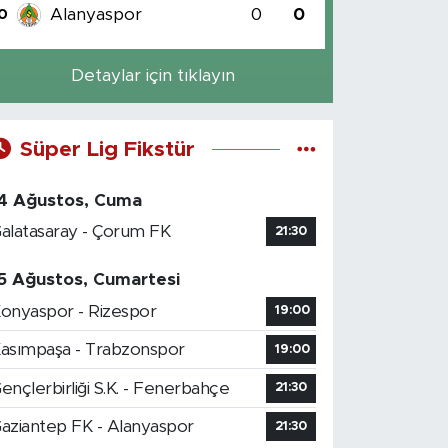
Alanyaspor
0
0
0
Detaylar için tıklayın
Süper Lig Fikstür
4 Ağustos, Cuma
alatasaray - Çorum FK
21:30
5 Ağustos, Cumartesi
onyaspor - Rizespor
19:00
asımpaşa - Trabzonspor
19:00
ençlerbirliği S.K. - Fenerbahçe
21:30
aziantep FK - Alanyaspor
21:30