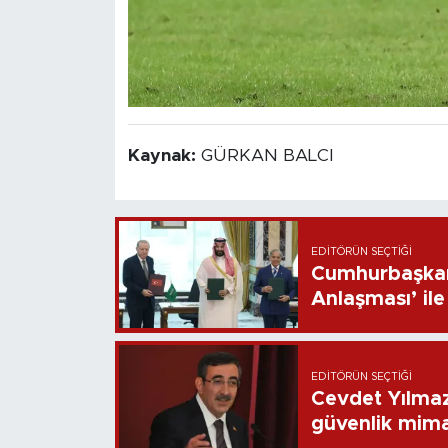
Kaynak:
GÜRKAN BALCI
EDITÖRÜN SEÇTIĞI
Cumhurbaşkan
Anlaşması’ ile 
EDITÖRÜN SEÇTIĞI
Cevdet Yılmaz
güvenlik mima