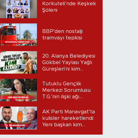
Korkuteli’nde Keşkek
Şöleni
BBP’den nostalji
tramvayı tepkisi
20. Alanya Belediyesi
Gökbel Yaylası Yağlı
Güreşleri'ni kim
kazandı?
Tutuklu Gençlik
Merkezi Sorumlusu
T.G.’nin ilişki ağı
mercek altında:
Dudak uçuklatan
AK Parti Manavgat’ta
iddialar!
kulisler hareketlendi:
Yeni başkan kim
olacak?