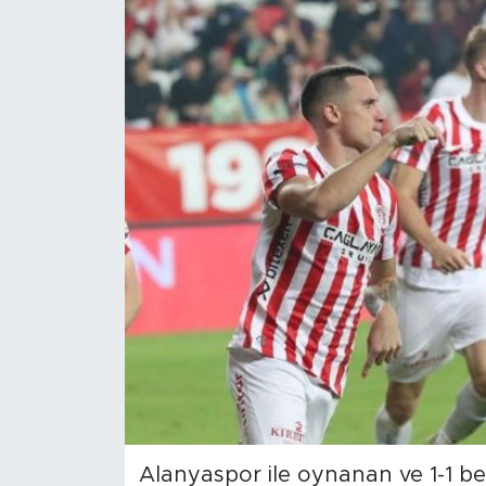
Magazin
Özel Haber
Politika
Resmi İlanlar
Sağlık
Spor
Turizm
Alanyaspor ile oynanan ve 1-1 b